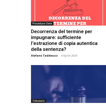
e
C
p
Giur
Procedura Civile
Decorrenza del termine per
impugnare: sufficiente
Civil
l’estrazione di copia autentica
della sentenza?
Stefano Taddeucci
-
4 Aprile 2024
Tributario