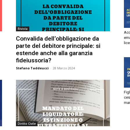
Autorizzo
Non autorizzo
liccando su “Iscriviti” dichiari di aver letto e accettato la
privacy
olicy.
isprudenza
Rivista
Acc
Iscriviti
Convalida dell’obbligazione da
ema
lic
parte del debitore principale: si
e
estende anche alla garanzia
fideiussoria?
Stefano Taddeucci
-
28 Marzo 2024
Fig
ces
man
Diritto Civile