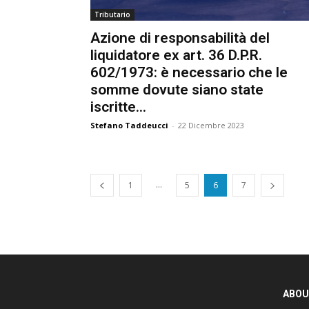
Tributario
Azione di responsabilità del
liquidatore ex art. 36 D.P.R.
602/1973: è necessario che le
somme dovute siano state
iscritte...
Stefano Taddeucci
-
22 Dicembre 2023
...
1
5
6
7
ABOU