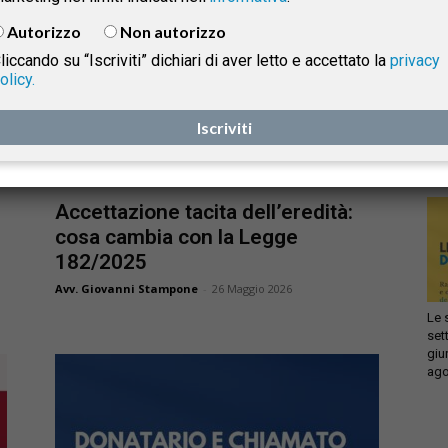
Autorizzo
Non autorizzo
liccando su “Iscriviti” dichiari di aver letto e accettato la
privacy
olicy.
Infi
isprudenza
con
Iscriviti
sca
sol
e
Rivista
Accettazione tacita dell’eredità:
cosa cambia con la Legge
182/2025
Avv. Giovanni Stampone
-
26 Maggio 2026
Le 
set
giu
ago