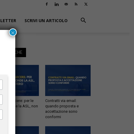
LETTER
SCRIVI UN ARTICOLO
×
EGGI ANCHE
tà in carcere: per le
Contratti via email:
e risponde la ASL, non
quando proposta e
inistero
accettazione sono
conformi