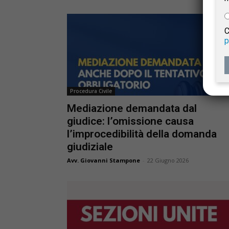
e
C
p
Giur
Civil
Procedura Civile
Mediazione demandata dal
giudice: l’omissione causa
l’improcedibilità della domanda
giudiziale
Avv. Giovanni Stampone
-
22 Giugno 2026