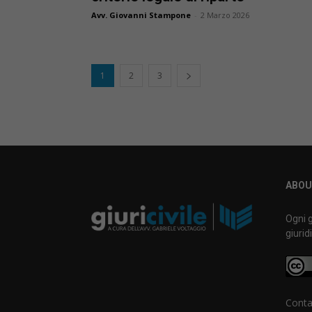
Avv. Giovanni Stampone
-
2 Marzo 2026
1
2
3
ABOU
Ogni g
giurid
Conta