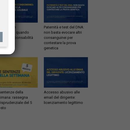
ltrazioni in
Paternità e test del DNA:
dominio: quando
non basta evocare altri
tta la responsabilità
consanguinei per
idale
contestare la prova
genetica
sentenze della
Accesso abusivo alle
timana: rassegna
email del dirigente:
risprudenziale del 5
licenziamento legittimo
sto