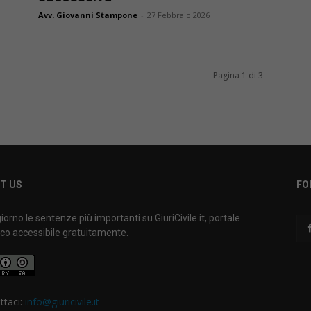
Avv. Giovanni Stampone
-
27 Febbraio 2026
Pagina 1 di 3
T US
FO
iorno le sentenze più importanti su GiuriCivile.it, portale
ico accessibile gratuitamente.
ttaci:
info@giuricivile.it