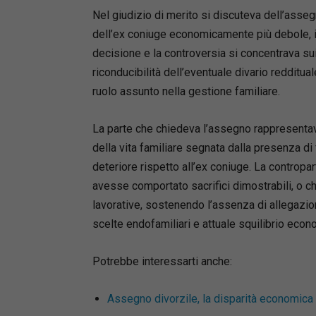
analizza
Nel giudizio di merito si discuteva dell’asseg
del proce
dell’ex coniuge economicamente più debole, in
normativi
prassi, s
decisione e la controversia si concentrava su
espressio
riconducibilità dell’eventuale divario redditua
L’analisi
ruolo assunto nella gestione familiare.
(giurisd
riconosc
La parte che chiedeva l’assegno rappresentava
stranieri
della vita familiare segnata dalla presenza d
maggiore
deteriore rispetto all’ex coniuge. La contropa
attenzion
avesse comportato sacrifici dimostrabili, o ch
degli att
l’approf
lavorative, sostenendo l’assenza di allegazion
dopo la 
scelte endofamiliari e attuale squilibrio econ
Un testo 
risposte 
Potrebbe interessarti anche:
materia.
Assegno divorzile, la disparità economica 
Michele 