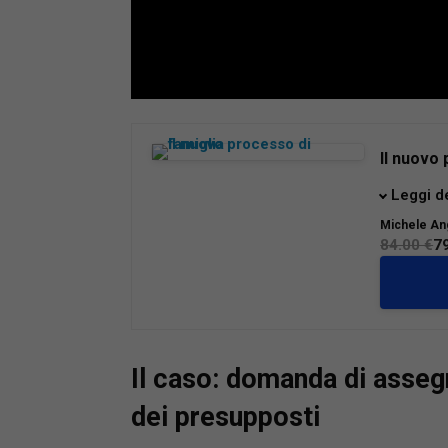
Loaded
:
Mute
66.17%
Il nuovo 
La riform
Leggi d
riforma 
Michele An
modo di t
84.00 €
7
familiari
e genitor
gli oper
operativ
procedur
Il caso: domanda di asseg
Dalle car
unitario
dei presupposti
provvisor