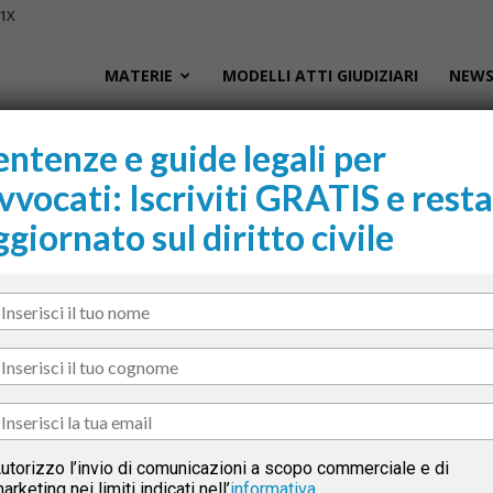
01X
Civile.it
MATERIE
MODELLI ATTI GIUDIZIARI
NEWS
entenze e guide legali per
ivorzile e restituzione somme: presupposti, prova e ripetizione dell’indebito
vvocati: Iscriviti GRATIS e resta
L
 e restituzione somme:
ggiornato sul diritto civile
segna
 e ripetizione
Sani
cur
il M
tsApp
Linkedin
Email
Print
tto
utorizzo l’invio di comunicazioni a scopo commerciale e di
arketing nei limiti indicati nell’
informativa
.