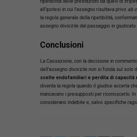
ripetibilità delle prestazioni da quelli di irripe
all’ipotesi in cui l’assegno risultava privo
ab o
la regola generale della ripetibilità, conferm
assegno divorzile dal passaggio in giudicato 
Conclusioni
La Cassazione, con la decisione in commento,
dell’assegno divorzile non si fonda sul solo d
scelte endofamiliari e perdita di capacità 
diventa la regola quando il giudice accerta che
mancavano i presupposti per riconoscerlo. In
considerano indebite e, salvo specifiche ragio