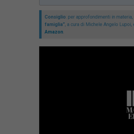
Consiglio
: per approfondimenti in materia
famiglia”
, a cura di Michele Angelo Lupoi,
Amazon
.