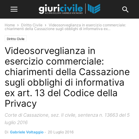
Home
Diritto Civile
Videosorveglianza in esercizio commerciale:
chiarimenti della Cassazione sugli obblighi di informativa ex...
Diritto Civile
Videosorveglianza in
esercizio commerciale:
chiarimenti della Cassazione
sugli obblighi di informativa
ex art. 13 del Codice della
Privacy
Corte di Cassazione, sez. II civile, sentenza n. 13663 del 5
luglio 2016
Di
Gabriele Voltaggio
-
20 Luglio 2016