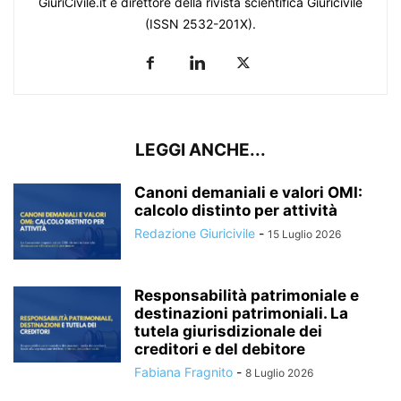
GiuriCivile.it e direttore della rivista scientifica Giuricivile
(ISSN 2532-201X).
LEGGI ANCHE...
Canoni demaniali e valori OMI:
calcolo distinto per attività
Redazione Giuricivile
-
15 Luglio 2026
Responsabilità patrimoniale e
destinazioni patrimoniali. La
tutela giurisdizionale dei
creditori e del debitore
Fabiana Fragnito
-
8 Luglio 2026