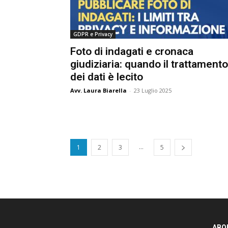
GDPR e Privacy
Foto di indagati e cronaca
giudiziaria: quando il trattamento
dei dati è lecito
Avv. Laura Biarella
-
23 Luglio 2025
...
1
2
3
5
ABOU