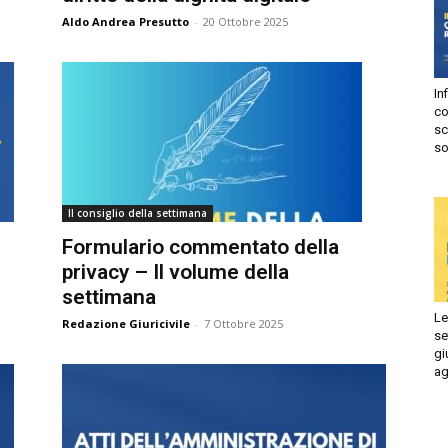
Aldo Andrea Presutto
-
20 Ottobre 2025
Autorizzo
Non autorizzo
liccando su “Iscriviti” dichiari di aver letto e accettato la
privacy
olicy.
Infi
isprudenza
con
Iscriviti
sca
sol
e
Il consiglio della settimana
Formulario commentato della
privacy – Il volume della
settimana
Le 
Redazione Giuricivile
-
7 Ottobre 2025
set
giu
ago