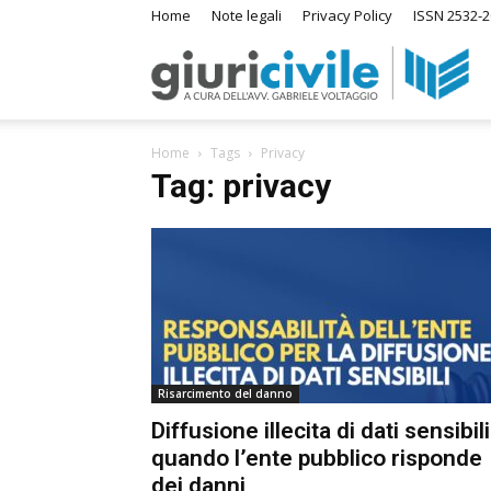
Home
Note legali
Privacy Policy
ISSN 2532-2
Giuri
Home
Tags
Privacy
–
Tag: privacy
Ras
di
Risarcimento del danno
Diri
Diffusione illecita di dati sensibili:
quando l’ente pubblico risponde
A
dei danni
m