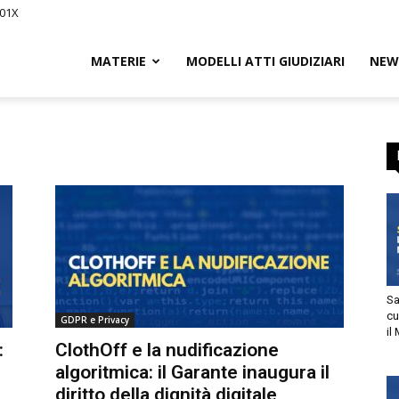
01X
Civile.it
MATERIE
MODELLI ATTI GIUDIZIARI
NEWS
L
segna
Sani
cur
GDPR e Privacy
il M
tto
ClothOff e la nudificazione
algoritmica: il Garante inaugura il
utorizzo l’invio di comunicazioni a scopo commerciale e di
diritto della dignità digitale
arketing nei limiti indicati nell’
informativa
.