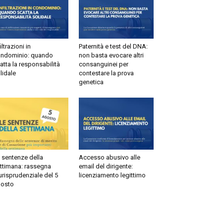
ltrazioni in
Paternità e test del DNA:
dominio: quando
non basta evocare altri
tta la responsabilità
consanguinei per
idale
contestare la prova
genetica
sentenze della
Accesso abusivo alle
timana: rassegna
email del dirigente:
risprudenziale del 5
licenziamento legittimo
sto