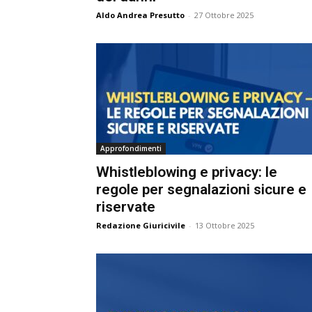
e
Aldo Andrea Presutto
-
27 Ottobre 2025
C
p
Giur
Civil
Approfondimenti
Whistleblowing e privacy: le
regole per segnalazioni sicure e
riservate
Redazione Giuricivile
-
13 Ottobre 2025