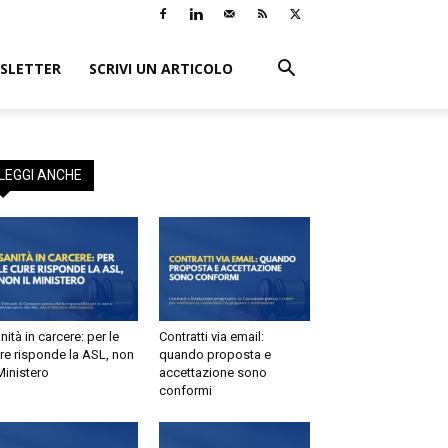
LETTER
SCRIVI UN ARTICOLO
EGGI ANCHE
tà in carcere: per le
Contratti via email:
e risponde la ASL, non
quando proposta e
inistero
accettazione sono
conformi