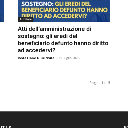
Tutelare
Atti dell’amministrazione di
sostegno: gli eredi del
beneficiario defunto hanno diritto
ad accedervi?
Redazione Giuricivile
-
18 Luglio 2025
Pagina 1 di 5
T US
FO