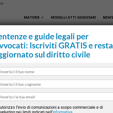
01X
Civile.it
MATERIE
MODELLI ATTI GIUDIZIARI
NEWS
entenze e guide legali per
azione
vvocati: Iscriviti GRATIS e resta
L
ggiornato sul diritto civile
segna
Sani
cur
il M
tto
utorizzo l’invio di comunicazioni a scopo commerciale e di
arketing nei limiti indicati nell’
informativa
.