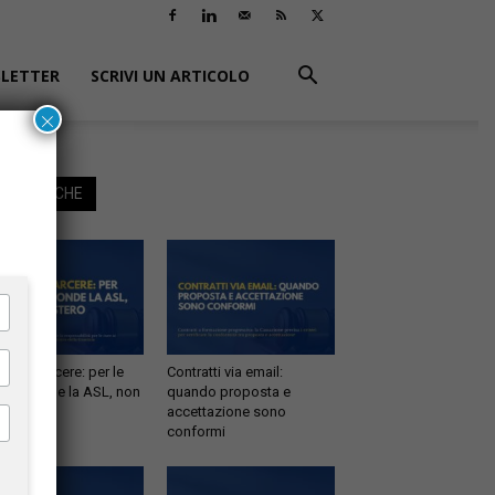
LETTER
SCRIVI UN ARTICOLO
×
EGGI ANCHE
tà in carcere: per le
Contratti via email:
e risponde la ASL, non
quando proposta e
inistero
accettazione sono
conformi