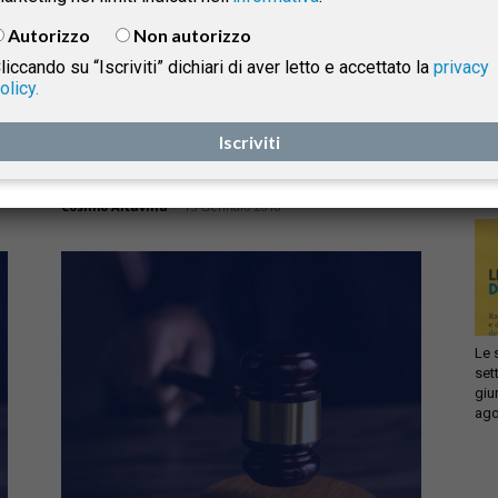
Autorizzo
Non autorizzo
liccando su “Iscriviti” dichiari di aver letto e accettato la
privacy
Diritto Civile
olicy.
Infi
isprudenza
La responsabilità da prospetto e
con
Iscriviti
gli obblighi informativi nei mercati
sca
sol
finanziari
e
Cosimo Altavilla
-
15 Gennaio 2018
Le 
set
giu
ago