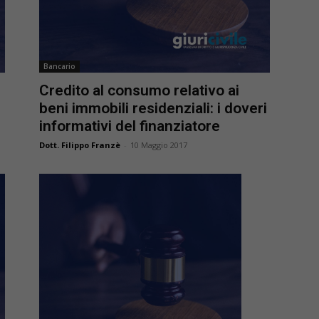
Bancario
Credito al consumo relativo ai
beni immobili residenziali: i doveri
informativi del finanziatore
Dott. Filippo Franzè
-
10 Maggio 2017