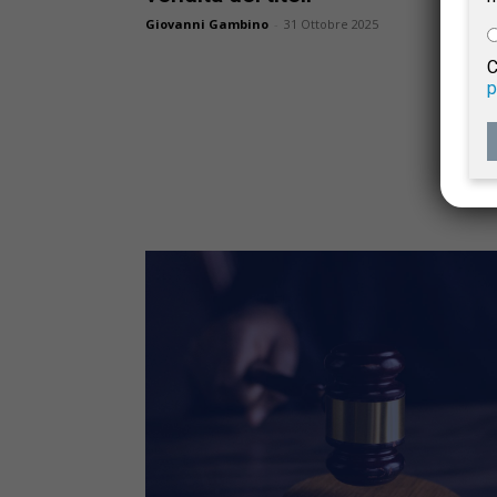
e
Giovanni Gambino
-
31 Ottobre 2025
C
p
Giur
Civil