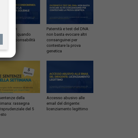
ltrazioni in
Paternità e test del DNA:
dominio: quando
non basta evocare altri
tta la responsabilità
consanguinei per
idale
contestare la prova
genetica
sentenze della
Accesso abusivo alle
timana: rassegna
email del dirigente:
risprudenziale del 5
licenziamento legittimo
sto