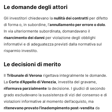
European School of Economics di Roma e Milano.
Le domande degli attori
Avvocato cassazionista, curatore e autore di numerosi
volumi, trattati, voci enciclopediche, note e saggi.
Gli investitori chiedevano la
nullità dei contratti
per difetto
Conferenziere nazionale ed internazionale sui temi del
di forma o, in subordine, l’
annullamento per errore o dolo
.
Diritto di Famiglia, della Responsabilità civile, del Diritto
In via ulteriormente subordinata, domandavano il
dei Consumi e Diritto dell’Internet.
risarcimento dei danni
per violazione degli obblighi
Stefano Chiodi
informativi e di adeguatezza previsti dalla normativa sul
Analista tecnico e finanziario specializzato nel
risparmio investito.
contenzioso bancario e finanziario, CTP e CTU per il
Tribunale di Venezia e consulente per Camera Arbitrale.
Le decisioni di merito
Specialista di corporate finance, è relatore in convegni
Il
Tribunale di Verona
rigettava integralmente le domande.
accreditati per la formazione continua di avvocati e
La
Corte d’Appello di Venezia
, investita del gravame,
commercialisti. Curatore e autore di numerose
riformava parzialmente
la decisione. I giudici di secondo
pubblicazioni di diritto e contenzioso bancario e
grado escludevano la sussistenza di vizi del consenso e di
finanziario.
violazioni informative al momento dell’acquisto, ma
ritenevano provato l’inadempimento post-vendita
da