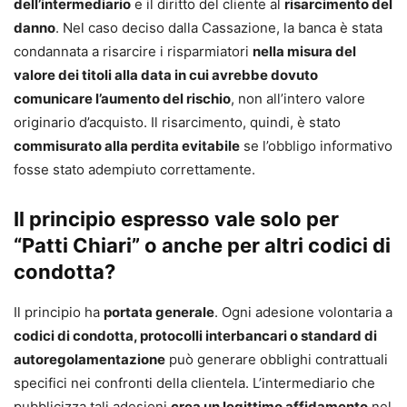
dell’intermediario
e il diritto del cliente al
risarcimento del
danno
. Nel caso deciso dalla Cassazione, la banca è stata
condannata a risarcire i risparmiatori
nella misura del
valore dei titoli alla data in cui avrebbe dovuto
comunicare l’aumento del rischio
, non all’intero valore
originario d’acquisto. Il risarcimento, quindi, è stato
commisurato alla perdita evitabile
se l’obbligo informativo
fosse stato adempiuto correttamente.
Il principio espresso vale solo per
“Patti Chiari” o anche per altri codici di
condotta?
Il principio ha
portata generale
. Ogni adesione volontaria a
codici di condotta, protocolli interbancari o standard di
autoregolamentazione
può generare obblighi contrattuali
specifici nei confronti della clientela. L’intermediario che
pubblicizza tali adesioni
crea un legittimo affidamento
nel