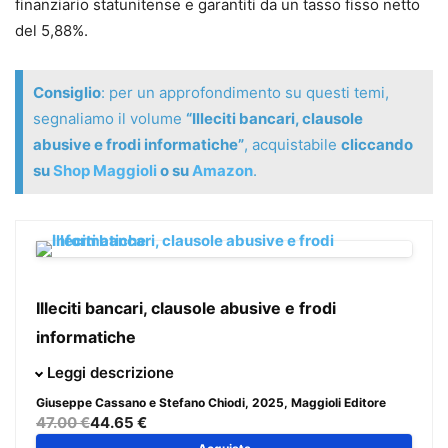
finanziario statunitense e garantiti da un tasso fisso netto
del 5,88%.
Consiglio
: per un approfondimento su questi temi,
segnaliamo il volume
“Illeciti bancari, clausole
abusive e frodi informatiche”
, acquistabile
cliccando
su
Shop Maggioli
o su
Amazon
.
Illeciti bancari, clausole abusive e frodi
informatiche
Quali sono gli strumenti a disposizione per difendere i
Leggi descrizione
diritti del cliente? La contestazione degli illeciti bancari è
Giuseppe Cassano e Stefano Chiodi
, 2025, Maggioli Editore
alimentata continuamente da nuovi motivi, non solo
47.00 €
44.65 €
direttamente legati alle caratteristiche del rapporto