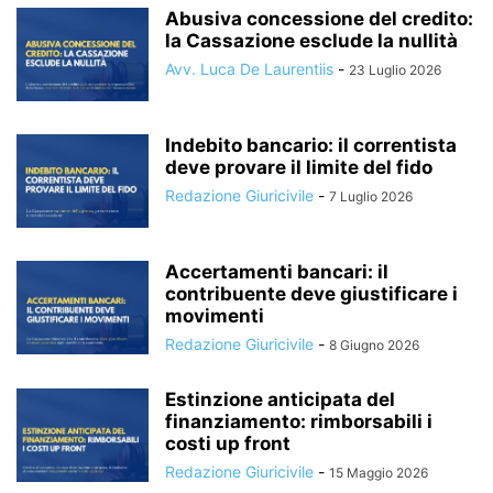
Abusiva concessione del credito:
la Cassazione esclude la nullità
Avv. Luca De Laurentiis
-
23 Luglio 2026
Indebito bancario: il correntista
deve provare il limite del fido
Redazione Giuricivile
-
7 Luglio 2026
Accertamenti bancari: il
contribuente deve giustificare i
movimenti
Redazione Giuricivile
-
8 Giugno 2026
Estinzione anticipata del
finanziamento: rimborsabili i
costi up front
Redazione Giuricivile
-
15 Maggio 2026