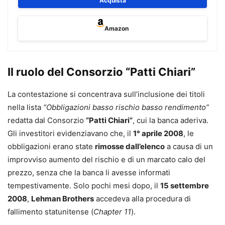
Acquista
contrattuale. Tra questi si possono annoverare l’
accesso
abusivo alle garanzie pubbliche
e la concessione di un
Amazon
prestito insostenibile
o le
clausole vessatorie
nei contratti
di credito. Il volume ha come obiettivo l’esame delle forme
di difesa del cliente in presenza di pratiche scorrette poste
Il ruolo del Consorzio “Patti Chiari”
a vario titolo da parte delle banche. Una particolare
attenzione è stata posta alla tutela dalle
frodi
La contestazione si concentrava sull’inclusione dei titoli
informatiche
, in rapida evoluzione, ed alle possibili
nella lista
“Obbligazioni basso rischio basso rendimento”
tecniche difensive
per l’annullamento e il rimborso degli
redatta dal Consorzio
“Patti Chiari”
, cui la banca aderiva.
interessi dei
contratti indicizzati Euribor
. Per i principali
Gli investitori evidenziavano che, il
1° aprile 2008
, le
contratti di credito, esperti professionisti hanno
obbligazioni erano state
rimosse dall’elenco
a causa di un
predisposto il “punto nave” del contenzioso recente per
improvviso aumento del rischio e di un marcato calo del
offrire una utile guida alle più rilevanti linee interpretative
prezzo, senza che la banca li avesse informati
della giurisprudenza di legittimità.
tempestivamente. Solo pochi mesi dopo, il
15 settembre
2008
,
Lehman Brothers
accedeva alla procedura di
Giuseppe Cassano
fallimento statunitense (
Chapter 11
).
Direttore del Dipartimento di Scienze Giuridiche della