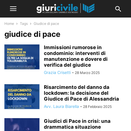
Home
Tags
Giudice di pace
giudice di pace
Immissioni rumorose in
condominio: interventi di
manutenzione e dovere di
verifica del giudice
Grazia Crisetti
-
28 Marzo 2025
Risarcimento del danno da
lockdown: la decisione del
Giudice di Pace di Alessandria
Avv. Laura Biarella
-
28 Febbraio 2025
Giudici di Pace in crisi: una
drammatica situazione