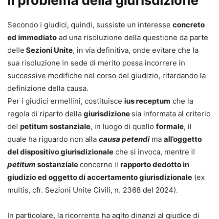
Il problema della giurisdizione
Secondo i giudici, quindi, sussiste un interesse
concreto
ed immediato
ad una risoluzione della questione da parte
delle
Sezioni Unite
, in via definitiva, onde evitare che la
sua risoluzione in sede di merito possa incorrere in
successive modifiche nel corso del giudizio, ritardando la
definizione della causa.
Per i giudici ermellini, costituisce
ius receptum
che la
regola di riparto della
giurisdizione
sia informata al criterio
del
petitum sostanziale
, in luogo di quello
formale
, il
quale ha riguardo non alla
causa petendi
ma
all’oggetto
del dispositivo giurisdizionale
che si invoca, mentre il
petitum
sostanziale
concerne il
rapporto dedotto in
giudizio ed oggetto di accertamento giurisdizionale
(ex
multis, cfr. Sezioni Unite Civili, n. 2368 del 2024).
In particolare, la ricorrente ha agito dinanzi al giudice di