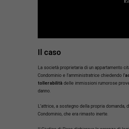
Loaded
:
Mute
66.17%
Il caso
La società proprietaria di un appartamento citav
Condominio e l’amministratrice chiedendo l’
a
tollerabilità
delle immissioni rumorose proven
danno.
L’attrice, a sostegno della propria domanda, 
Condominio, che era rimasto inerte.