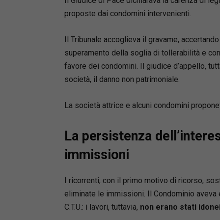
Il Giudice di Pace dichiarava la carenza di leg
proposte dai condomini intervenienti.
Il Tribunale accoglieva il gravame, accertando
superamento della soglia di tollerabilità e co
favore dei condomini. Il giudice d’appello, tutt
società, il danno non patrimoniale.
La società attrice e alcuni condomini propone
La persistenza dell’interes
immissioni
I ricorrenti, con il primo motivo di ricorso, 
eliminate le immissioni. Il Condominio aveva e
C.T.U.: i lavori, tuttavia,
non erano stati idone