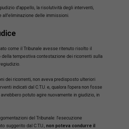
iudizio d’appello, la risolutività degli interventi,
 all’eliminazione delle immissioni.
udice
to come il Tribunale avesse ritenuto risolto il
della tempestiva contestazione dei ricorrenti sulla
regiudizio.
ni dei ricorrenti, non aveva predisposto ulteriori
venti indicati dal C.T.U. e, qualora l’opera non fosse
avrebbero potuto agire nuovamente in giudizio, in
rgomentazioni del Tribunale: l’esecuzione
to suggerito dal C.T.U.,
non poteva condurre il