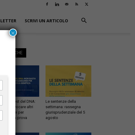
LETTER
SCRIVI UN ARTICOLO
×
EGGI ANCHE
ernità e test del DNA:
Le sentenze della
 basta evocare altri
settimana: rassegna
sanguinei per
giurisprudenziale del 5
testare la prova
agosto
etica