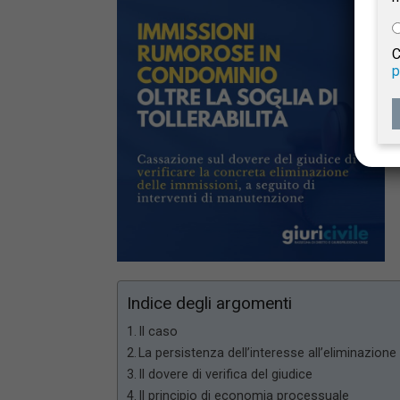
e
C
p
Giur
Civil
Indice degli argomenti
Il caso
La persistenza dell’interesse all’eliminazione
Il dovere di verifica del giudice
Il principio di economia processuale