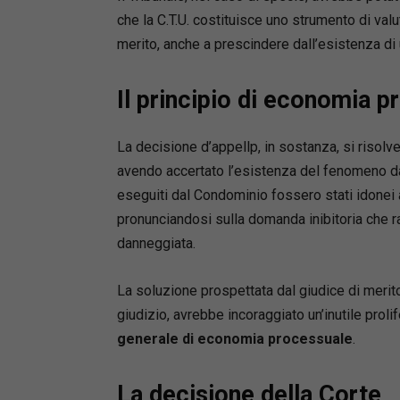
che la C.T.U. costituisce uno strumento di val
merito, anche a prescindere dall’esistenza di 
Il principio di economia 
La decisione d’appellp, in sostanza, si risolv
avendo accertato l’esistenza del fenomeno dan
eseguiti dal Condominio fossero stati idonei 
pronunciandosi sulla domanda inibitoria che r
danneggiata.
La soluzione prospettata dal giudice di merito,
giudizio, avrebbe incoraggiato un’inutile prol
generale di economia processuale
.
La decisione della Corte