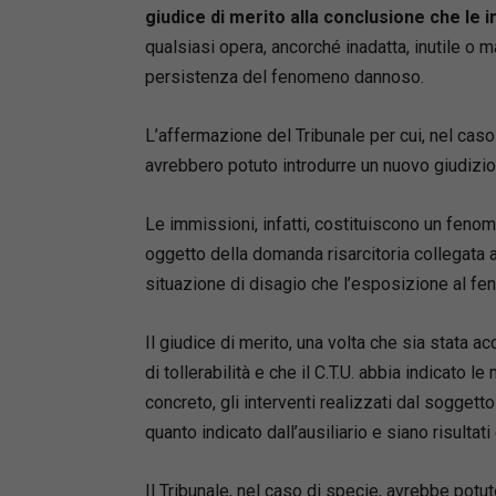
giudice di merito alla conclusione che le 
qualsiasi opera, ancorché inadatta, inutile o
persistenza del fenomeno dannoso.
L’affermazione del Tribunale per cui, nel caso 
avrebbero potuto introdurre un nuovo giudizio
Le immissioni, infatti, costituiscono un fe
oggetto della domanda risarcitoria collegata a
situazione di disagio che l’esposizione al f
Il giudice di merito, una volta che sia stata ac
di tollerabilità e che il C.T.U. abbia indicato l
concreto, gli interventi realizzati dal soggett
quanto indicato dall’ausiliario e siano risultati e
Il Tribunale, nel caso di specie, avrebbe pot