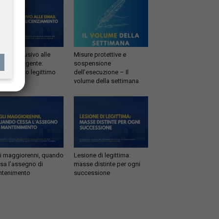
esso abusivo alle
Misure protettive e
il del dirigente:
sospensione
enziamento legittimo
dell’esecuzione – Il
volume della settimana
li maggiorenni, quando
Lesione di legittima:
sa l’assegno di
masse distinte per ogni
tenimento
successione