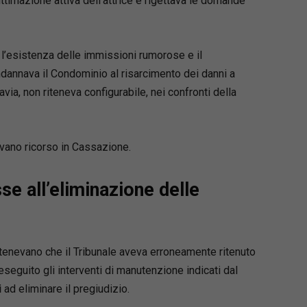
ittimazione attiva dell’attrice e rigettava le domande
 l’esistenza delle immissioni rumorose e il
ndannava il Condominio al risarcimento dei danni a
avia, non riteneva configurabile, nei confronti della
vano ricorso in Cassazione.
se all’eliminazione delle
sostenevano che il Tribunale aveva erroneamente ritenuto
seguito gli interventi di manutenzione indicati dal
i
ad eliminare il pregiudizio.