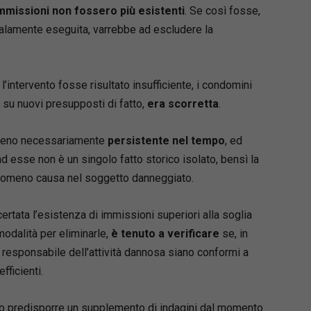
immissioni non fossero più esistenti
. Se così fosse,
 malamente eseguita, varrebbe ad escludere la
l’intervento fosse risultato insufficiente, i condomini
 su nuovi presupposti di fatto,
era scorretta
.
nomeno necessariamente
persistente nel tempo
, ed
d esse non è un singolo fatto storico isolato, bensì la
enomeno causa nel soggetto danneggiato.
certata l’esistenza di immissioni superiori alla soglia
e modalità per eliminarle,
è tenuto a verificare
se, in
o responsabile dell’attività dannosa siano conformi a
fficienti.
uto predisporre un supplemento di indagini dal momento