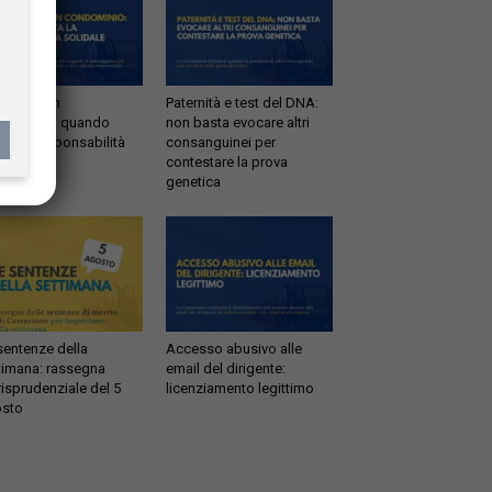
ltrazioni in
Paternità e test del DNA:
dominio: quando
non basta evocare altri
tta la responsabilità
consanguinei per
idale
contestare la prova
genetica
sentenze della
Accesso abusivo alle
timana: rassegna
email del dirigente:
risprudenziale del 5
licenziamento legittimo
sto