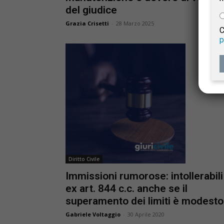
del giudice
e
Grazia Crisetti
-
28 Marzo 2025
C
p
Giur
Civil
Diritto Civile
Immissioni rumorose: intollerabili
ex art. 844 c.c. anche se il
superamento dei limiti è modesto
Gabriele Voltaggio
-
30 Aprile 2020