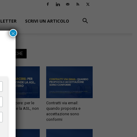
LETTER
SCRIVI UN ARTICOLO
×
EGGI ANCHE
tà in carcere: per le
Contratti via email:
e risponde la ASL, non
quando proposta e
inistero
accettazione sono
conformi