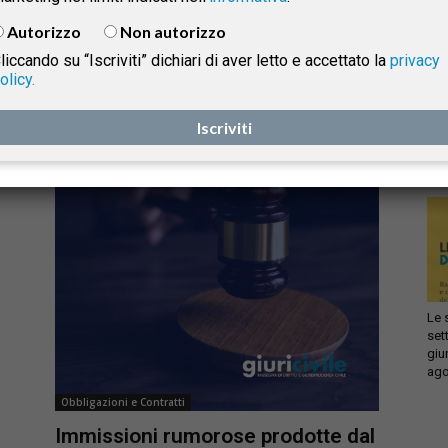
Chiara Schena
-
19 Luglio 2024
Autorizzo
Non autorizzo
liccando su “Iscriviti” dichiari di aver letto e accettato la
privacy
olicy.
Infi
isprudenza
con
Iscriviti
sca
sol
e
Le 
set
giu
ago
Obbligazioni e Contratti
Immissioni rumorose prodotte dal