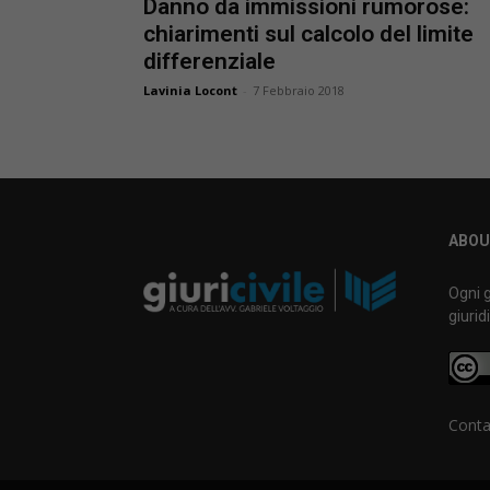
Danno da immissioni rumorose:
chiarimenti sul calcolo del limite
differenziale
Lavinia Locont
-
7 Febbraio 2018
ABOU
Ogni g
giurid
Conta