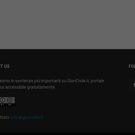
T US
FO
iorno le sentenze più importanti su GiuriCivile.it, portale
ico accessibile gratuitamente.
ttaci:
info@giuricivile.it