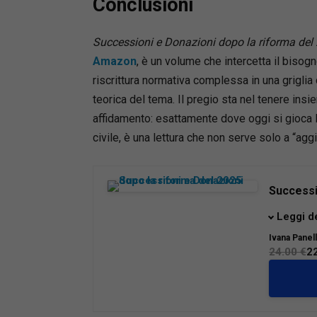
Conclusioni
Successioni e Donazioni dopo la riforma del
Amazon
, è un volume che intercetta il bisog
riscrittura normativa complessa in una griglia 
teorica del tema. Il pregio sta nel tenere ins
affidamento: esattamente dove oggi si gioca la
civile, è una lettura che non serve solo a “agg
Successi
La legge
Leggi d
profondo 
Ivana Panel
privata e
24.00 €
2
sulla cir
volume o
dal quad
trascrizi