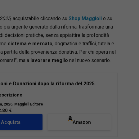
 2025
, acquistabile cliccando su
Shop Maggioli
o su
no più urgente generato dalla riforma: trasformare una
di decisioni pratiche, senza appiattire la profondità
ieme
sistema e mercato
, dogmatica e traffici, tutela e
 partita della provenienza donativa. Per chi opera nel
iornarsi”, ma a
lavorare meglio
nel nuovo scenario.
oni e Donazioni dopo la riforma del 2025
 “semplificazioni 2025” ridisegna in modo
escrizione
l’equilibrio tra tutela dei legittimari, autonomia
la
, 2026, Maggioli Editore
 sicurezza dei traffici, con effetti immediati
2.80 €
colazione dei beni di provenienza donativa. Il
ffre un percorso chiaro, tecnico e operativo:
Acquista
Amazon
ro previgente alle nuove regole su riduzione,
one e tutela dei terzi, con focus sulle ricadute