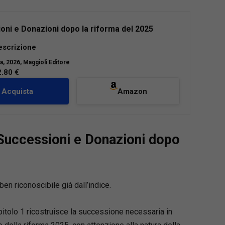
oni e Donazioni dopo la riforma del 2025
 “semplificazioni 2025” ridisegna in modo
escrizione
l’equilibrio tra tutela dei legittimari, autonomia
la
, 2026, Maggioli Editore
 sicurezza dei traffici, con effetti immediati
2.80 €
colazione dei beni di provenienza donativa. Il
ffre un percorso chiaro, tecnico e operativo:
Acquista
Amazon
ro previgente alle nuove regole su riduzione,
one e tutela dei terzi, con focus sulle ricadute
 per chi opera ogni giorno.
 Successioni e Donazioni dopo
 ben riconoscibile già dall’indice.
apitolo 1 ricostruisce la successione necessaria in