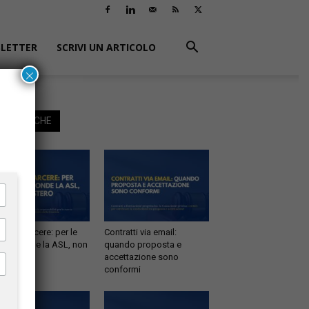
LETTER
SCRIVI UN ARTICOLO
×
EGGI ANCHE
tà in carcere: per le
Contratti via email:
e risponde la ASL, non
quando proposta e
inistero
accettazione sono
conformi