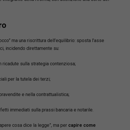
ro
cco” ma una riscrittura dell’equilibrio: sposta l’asse
fici, incidendo direttamente su:
n ricadute sulla strategia contenziosa;
ciali per la tutela dei terzi;
avendite e nella contrattualistica;
ffetti immediati sulla prassi bancaria e notarile.
“sapere cosa dice la legge”, ma per
capire come