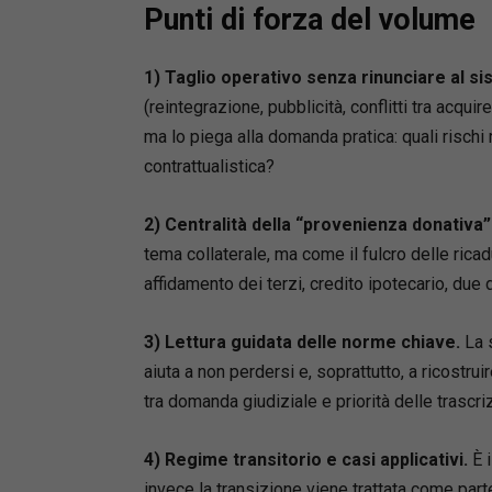
- Riforma
Punti di forza del volume
credito
- Nuova d
1) Taglio operativo senza rinunciare al si
sulla re
(reintegrazione, pubblicità, conflitti tra acquir
- Trascri
- Proveni
ma lo piega alla domanda pratica: quali rischi
cautele 
contrattualistica?
- Tutela 
- Discipl
2) Centralità della “provenienza donativa”
Autrice
tema collaterale, ma come il fulcro delle ricad
Ivana Pa
affidamento dei terzi, credito ipotecario, due d
diritto s
Se lavor
3) Lettura guidata delle norme chiave.
La s
“proveni
aiuta a non perdersi e, soprattutto, a ricostruir
permette
scegliere
tra domanda giudiziale e priorità delle trascri
4) Regime transitorio e casi applicativi.
È i
invece la transizione viene trattata come parte