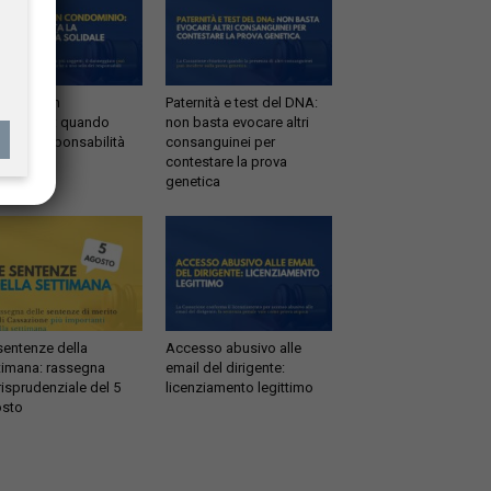
ltrazioni in
Paternità e test del DNA:
dominio: quando
non basta evocare altri
tta la responsabilità
consanguinei per
idale
contestare la prova
genetica
sentenze della
Accesso abusivo alle
timana: rassegna
email del dirigente:
risprudenziale del 5
licenziamento legittimo
sto