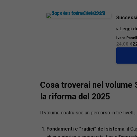
Successi
La legge
Leggi d
profondo 
Ivana Panel
privata e
24.00 €
2
sulla cir
volume o
dal quad
trascrizi
pratiche
Cosa troverai nel volume
la riforma del 2025
Il volume costruisce un percorso in tre livelli,
Fondamenti e “radici” del sistema
: il C