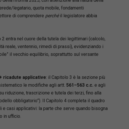
o della riforma 2025, con attenzione alla natura della
 (erede/legatario, quota mobile, fondamenti
Loaded
:
 lettore di comprendere
perché
il legislatore abbia
66.22%
cquistarlo
 cosa cambia davvero
con la riforma 2025 e
tta (donazioni, riduzione, circolazione dei
lo 2 entra nel cuore della tutela dei legittimari (calcolo,
scrizione).
ità reale, ventennio, rimedi di prassi), evidenziando i
i il “rischio provenienza donativa”
con una
rientata al mercato e alla stabilità degli
ile” il vecchio equilibrio, soprattutto sul versante
 anche in chiave notarile e contrattuale.
io pratico-operativo:
tecniche applicative,
erpretativi e implicazioni per atti, contenzioso
+ ricadute applicative
: il Capitolo 3 è la sezione più
.
istematico le modifiche agli artt.
561–563 c.c.
e agli
u tutela dei terzi e credito ipotecario:
cosa
su riduzione, trascrizione e tutela dei terzi, fino alla
 come incidono le nuove regole sulla certezza
dello obbligatorio”). Il Capitolo 4 completa il quadro
ci.
li e casi applicativi: la parte che serve quando bisogna
transitorio e casi applicativi
per affrontare
in ufficio.
i reali e decisioni operative.
i in evidenza