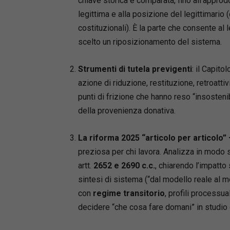
chiave storica e comparata, fino all’approd
legittima e alla posizione del legittimario
Mute
costituzionali). È la parte che consente al
Perché a
scelto un riposizionamento del sistema.
-
Capisci
dove impa
Strumenti di tutela previgenti
: il Capito
beni, tra
azione di riduzione, restituzione, retroattiv
-
Gestisc
lettura o
punti di frizione che hanno reso “insostenib
acquisti,
della provenienza donativa.
-
Approcc
snodi int
La riforma 2025 “articolo per articolo” 
e prassi
preziosa per chi lavora. Analizza in modo s
-
Focus s
artt.
2652 e 2690 c.c.
, chiarendo l’impatto 
cambia e
sintesi di sistema (“dal modello reale al mo
dei traffi
con
regime transitorio
, profili processua
-
Regime 
decidere “che cosa fare domani” in studio o 
situazion
Contenut