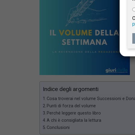
e
C
p
Giur
Civil
Indice degli argomenti
Cosa troverai nel volume Successioni e Dona
Punti di forza del volume
Perché leggere questo libro
A chi è consigliata la lettura
Conclusioni