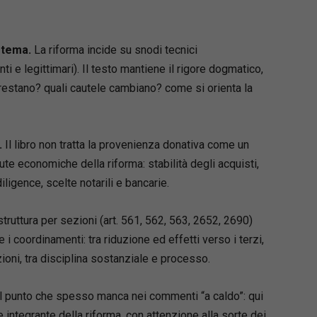
 delle donazioni e
legittima come diritto di
isciplina degli
artt. 561–563 c.c.
e ricadute
stema.
La riforma incide su snodi tecnici
integrazione
enti e legittimari). Il testo mantiene il rigore dogmatico,
zione e modifiche agli artt.
2652 e 2690 c.c.
enza donativa: gestione del rischio, prassi,
 restano? quali cautele cambiano? come si orienta la
e bilanciamento degli interessi
dei terzi, affidamento e credito ipotecario
ina transitoria e riflessi processuali
.
Il libro non tratta la provenienza donativa come un
ute economiche della riforma: stabilità degli acquisti,
nella
, Notaio in Cesenatico, esperta in contratti,
iligence, scelte notarili e bancarie.
ocietario, successioni e donazioni.
i su successioni, donazioni o trasferimenti con
truttura per sezioni (art. 561, 562, 563, 2652, 2690)
enza donativa”, questo è il manuale che ti
e i coordinamenti: tra riduzione ed effetti verso i terzi,
 di
orientarti subito nelle nuove regole e
 le soluzioni operative più sicure
nel 2025.
zioni, tra disciplina sostanziale e processo.
l punto che spesso manca nei commenti “a caldo”: qui
 integrante della riforma, con attenzione alla sorte dei