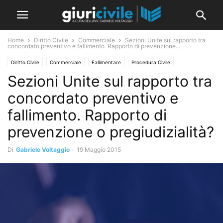
Home
Diritto Civile
Commerciale
Sezioni Unite sul rapporto tra
concordato preventivo e fallimento. Rapporto di prevenzione...
Diritto Civile
Commerciale
Fallimentare
Procedura Civile
Sezioni Unite sul rapporto tra
Procedure Concorsuali
Sezioni Unite
concordato preventivo e
fallimento. Rapporto di
prevenzione o pregiudizialità?
Di
Gabriele Voltaggio
-
19 Maggio 2015