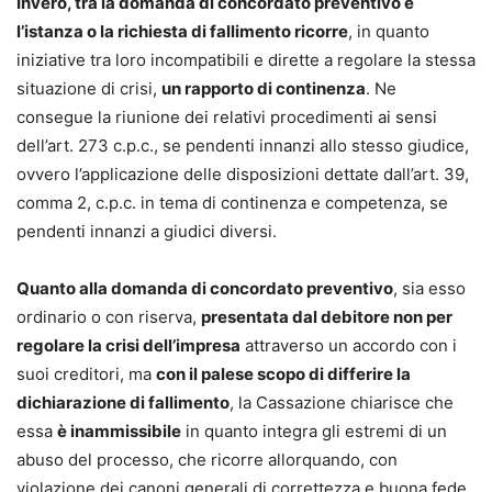
Invero, tra la domanda di concordato preventivo e
l’istanza o la richiesta di fallimento ricorre
, in quanto
iniziative tra loro incompatibili e dirette a regolare la stessa
situazione di crisi,
un rapporto di continenza
. Ne
consegue la riunione dei relativi procedimenti ai sensi
dell’art. 273 c.p.c., se pendenti innanzi allo stesso giudice,
ovvero l’applicazione delle disposizioni dettate dall’art. 39,
comma 2, c.p.c. in tema di continenza e competenza, se
pendenti innanzi a giudici diversi.
Quanto alla domanda di concordato preventivo
, sia esso
ordinario o con riserva,
presentata dal debitore non per
regolare la crisi dell’impresa
attraverso un accordo con i
suoi creditori, ma
con il palese scopo di differire la
dichiarazione di fallimento
, la Cassazione chiarisce che
essa
è inammissibile
in quanto integra gli estremi di un
abuso del processo, che ricorre allorquando, con
violazione dei canoni generali di correttezza e buona fede