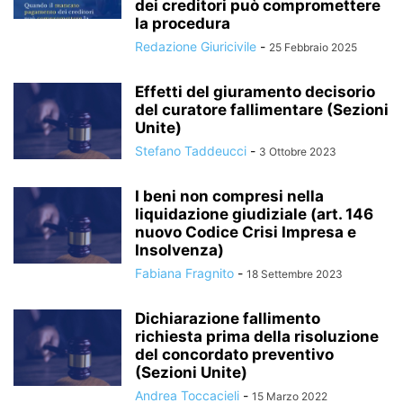
dei creditori può compromettere
la procedura
Redazione Giuricivile
-
25 Febbraio 2025
Effetti del giuramento decisorio
del curatore fallimentare (Sezioni
Unite)
Stefano Taddeucci
-
3 Ottobre 2023
I beni non compresi nella
liquidazione giudiziale (art. 146
nuovo Codice Crisi Impresa e
Insolvenza)
Fabiana Fragnito
-
18 Settembre 2023
Dichiarazione fallimento
richiesta prima della risoluzione
del concordato preventivo
(Sezioni Unite)
Andrea Toccacieli
-
15 Marzo 2022