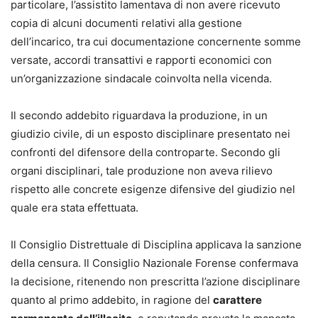
particolare, l’assistito lamentava di non avere ricevuto
Un supporto concreto per impostare correttamente la
copia di alcuni documenti relativi alla gestione
strategia difensiva e redigere atti completi, aggiornati e
dell’incarico, tra cui documentazione concernente somme
conformi alle nuove regole del processo civile.
versate, accordi transattivi e rapporti economici con
un’organizzazione sindacale coinvolta nella vicenda.
Contenuti principali
Il formulario copre in modo sistematico tutte le fasi e i
Il secondo addebito riguardava la produzione, in un
procedimenti del processo civile, tra cui:
giudizio civile, di un esposto disciplinare presentato nei
•
parti e difensori, mediazione e negoziazione assistita;
confronti del difensore della controparte. Secondo gli
•
giudizio di primo grado davanti al tribunale e al giudice di
organi disciplinari, tale produzione non aveva rilievo
pace;
rispetto alle concrete esigenze difensive del giudizio nel
•
appello, ricorso per Cassazione e altre impugnazioni;
quale era stata effettuata.
•
controversie di lavoro;
•
precetto ed esecuzione, opposizioni all’esecuzione;
Il Consiglio Distrettuale di Disciplina applicava la sanzione
•
procedimento di ingiunzione, sfratto e finita locazione;
della censura. Il Consiglio Nazionale Forense confermava
•
procedimenti cautelari e procedimento semplificato di
la decisione, ritenendo non prescritta l’azione disciplinare
cognizione;
quanto al primo addebito, in ragione del
carattere
•
procedimenti possessori;