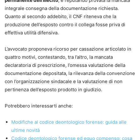
permanente dell’illecito
, e reputando provata la mancata
•
separazione, divorzio e cumulo delle domande;
integrale consegna della documentazione richiesta.
•
arbitrato e trasferimento del contenzioso in sede
Quanto al secondo addebito, il CNF riteneva che la
arbitrale.
produzione dell’esposto contro il collega fosse priva di
effettiva utilità difensiva.
Punti di forza
•
Aggiornamento normativo e giurisprudenziale costante
L’avvocato proponeva ricorso per cassazione articolato in
•
Impostazione pratico-operativa, pensata per l’attività
quattro motivi, contestando, tra l’altro, la mancata
quotidiana dello studio
declaratoria di prescrizione, l’omessa valutazione della
•
Formulari commentati e immediatamente utilizzabili
documentazione depositata, la rilevanza della convenzione
•
Schemi chiari per orientarsi tra riti, termini e
con l’organizzazione sindacale e la valutazione di non
adempimenti
pertinenza dell’esposto prodotto in giudizio.
• Formulario online personalizzabile
, incluso con l’acquisto
Potrebbero interessarti anche:
Autrice
Lucilla Nigro
Modifiche al codice deontologico forense: guida alle
Autrice di formulari giuridici, unitamente al padre avv.
ultime novità
Benito Nigro, dall’anno 1990. Avvocato cassazionista,
Codice deontologico forense ed equo compenso: cosa
Mediatore civile e Giudice ausiliario presso la Corte di