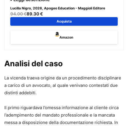
nuovo processo civile rappresenta uno strumento
Lucilla Nigro
, 2026, Apogeo Education - Maggioli Editore
operativo indispensabile per il professionista che deve
94.00 €
89.30 €
affrontare il processo civile alla luce delle più recenti
Acquista
riforme.
Il volume è
aggiornato al Decreto Giustizia (D.L. 117/2025,
Amazon
conv. in L. 148/2025)
e ai
correttivi Cartabia e mediazione
,
e tiene conto della giurisprudenza più recente e delle
principali innovazioni in materia di rito, digitalizzazione e
Analisi del caso
strumenti alternativi di risoluzione delle controversie.
L’opera raccoglie
oltre 200 formule
, ciascuna corredata
La vicenda traeva origine da un procedimento disciplinare
da:
a carico di un avvocato, al quale venivano contestati due
•
riferimento normativo puntuale,
distinti addebiti.
•
commento operativo,
•
indicazione dei termini e delle scadenze,
Il primo riguardava l’omessa informazione al cliente circa
•
preclusioni processuali,
l’adempimento del mandato professionale e la mancata
•
massime giurisprudenziali di riferimento.
messa a disposizione della documentazione richiesta. In