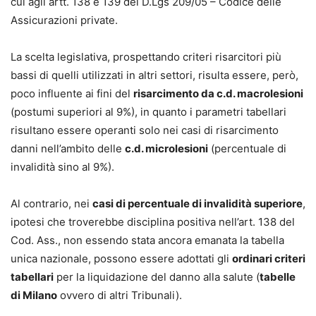
cui agli artt. 138 e 139 del D.Lgs 209/05 – Codice delle
Assicurazioni private.
La scelta legislativa, prospettando criteri risarcitori più
bassi di quelli utilizzati in altri settori, risulta essere, però,
poco influente ai fini del
risarcimento da c.d. macrolesioni
(postumi superiori al 9%), in quanto i parametri tabellari
risultano essere operanti solo nei casi di risarcimento
danni nell’ambito delle
c.d. microlesioni
(percentuale di
invalidità sino al 9%).
Al contrario, nei
casi di percentuale di invalidità superiore
,
ipotesi che troverebbe disciplina positiva nell’art. 138 del
Cod. Ass., non essendo stata ancora emanata la tabella
unica nazionale, possono essere adottati gli
ordinari criteri
tabellari
per la liquidazione del danno alla salute (
tabelle
di Milano
ovvero di altri Tribunali).