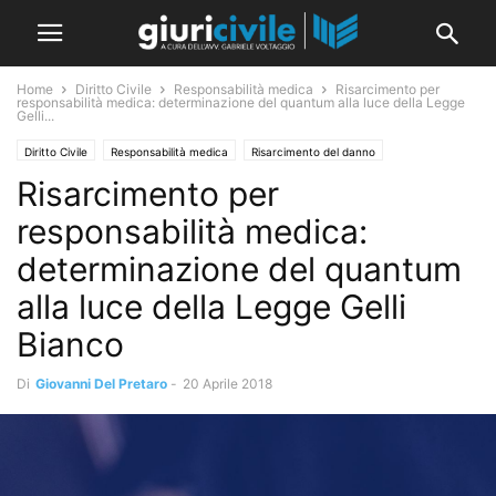
Home
Diritto Civile
Responsabilità medica
Risarcimento per
responsabilità medica: determinazione del quantum alla luce della Legge
Gelli...
Diritto Civile
Responsabilità medica
Risarcimento del danno
Risarcimento per
responsabilità medica:
determinazione del quantum
alla luce della Legge Gelli
Bianco
Di
Giovanni Del Pretaro
-
20 Aprile 2018