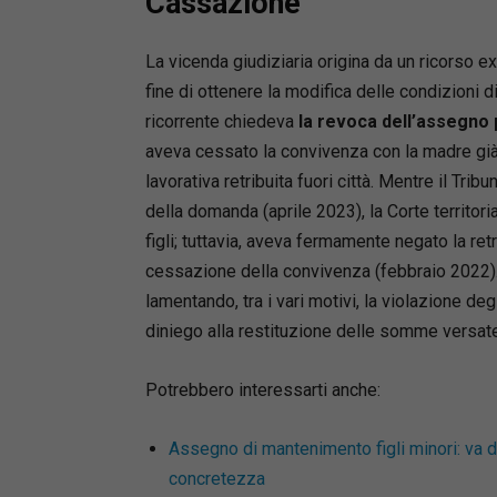
Cassazione
La vicenda giudiziaria origina da un ricorso ex
fine di ottenere la modifica delle condizioni d
ricorrente chiedeva
la revoca dell’assegno 
aveva cessato la convivenza con la madre già 
lavorativa retribuita fuori città. Mentre il Tri
Mute
della domanda (aprile 2023), la Corte territori
figli; tuttavia, aveva fermamente negato la ret
cessazione della convivenza (febbraio 2022). I
lamentando, tra i vari motivi, la violazione deg
diniego alla restituzione delle somme versate
Potrebbero interessarti anche:
Assegno di mantenimento figli minori: va d
concretezza