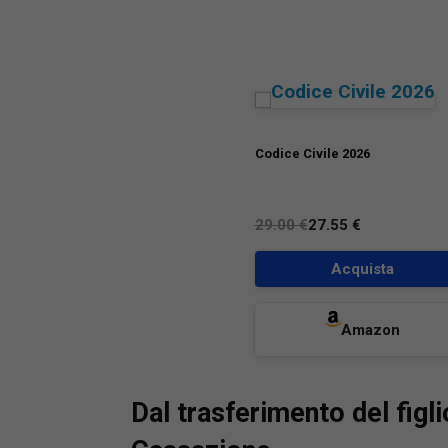
Avvocato
diritto p
insegna d
collegate
conflitti 
Direttor
dall’Uni
Codice Civile 2026
litigatio
numerosi 
qualità d
29.00 €
27.55 €
Rivista t
Acquista
editor de
Responsa
Camera de
Amazon
monografi
famiglia,
processu
Dal trasferimento del figli