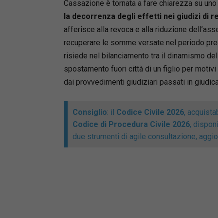
Cassazione è tornata a fare chiarezza su uno de
del proce
la decorrenza degli effetti nei giudizi di r
normativi
afferisce alla revoca e alla riduzione dell’ass
prassi, s
recuperare le somme versate nel periodo pre
espressio
risiede nel bilanciamento tra il dinamismo dell
L’analisi
spostamento fuori città di un figlio per motivi 
(giurisd
riconosc
dai provvedimenti giudiziari passati in giudica
stranieri
maggiore
Consiglio
: il
Codice Civile 2026
, acquista
attenzion
Codice di Procedura Civile 2026
, dispon
degli att
due strumenti di agile consultazione, aggior
l’approf
dopo la 
Un testo 
risposte 
materia.
Michele 