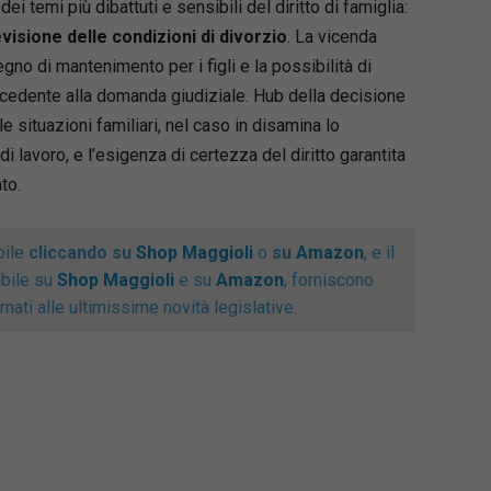
i temi più dibattuti e sensibili del diritto di famiglia:
sso di famiglia, integrando riferimenti
evisione delle condizioni di divorzio
. La vicenda
, orientamenti giurisprudenziali e indicazioni di
egno di mantenimento per i figli e la possibilità di
enza perdere di vista le più autorevoli
cedente alla domanda giudiziale. Hub della decisione
ni della dottrina.
e situazioni familiari, nel caso in disamina lo
 si sviluppa dai presupposti del processo
di lavoro, e l’esigenza di certezza del diritto garantita
izione e competenza) per giungere sino al
imento e all’esecuzione dei provvedimenti
to.
 nel nostro paese (un profilo di sempre
 rilevanza nell’esperienza pratica). Notevole
bile
cliccando su
Shop Maggioli
o
su
Amazon
, e il
e è dedicata ai profili difensivi, al contenuto
ibile su
Shop Maggioli
e su
Amazon
, forniscono
i e alle strategie processuali, con
nati alle ultimissime novità legislative.
ondimento delle criticità operative emerse
riforma Cartabia.
pensato per chi, nella pratica quotidiana, cerca
argomentate alle questioni più rilevanti in
Angelo Lupoi