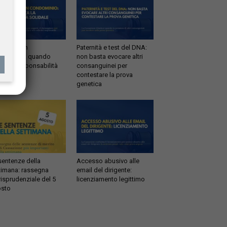
ltrazioni in
Paternità e test del DNA:
dominio: quando
non basta evocare altri
tta la responsabilità
consanguinei per
idale
contestare la prova
genetica
sentenze della
Accesso abusivo alle
timana: rassegna
email del dirigente:
risprudenziale del 5
licenziamento legittimo
sto