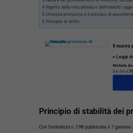
Natura dei provvedimenti di revisione, dichiar
Rigetto della retroattività e dell’indebito ogge
Omessa pronuncia e il principio di assorbim
Principio di diritto
Il nuovo 
La riform
Leggi d
riforma 
Michele An
modo di t
84.00 €
7
familiari
e genitor
gli oper
operativ
procedur
Principio di stabilità dei 
Dalle car
unitario
provvisor
Con l’ordinanza n. 298 pubblicata il 7 gennaio
analizza