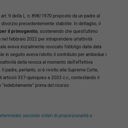
 art. 9 della L. n. 898/1970 proposto da un padre al
i divorzio precedentemente stabilite. In dettaglio, il
per il primogenito
, sostenendo che quest’ultimo
nel febbraio 2022 per intraprendere un’attività
bunale aveva inizialmente revocato l’obbligo dalla data
Loaded
:
ale in seguito aveva ridotto il contributo per ambedue i
66.22%
roattività della revoca al momento dell’effettiva
l padre, pertanto, si è rivolto alla Suprema Corte,
li articoli 337-quinquies e 2033 c.c., contestando il
 “indebitamente” prima del ricorso.
eterminato secondo criteri di proporzionalità e