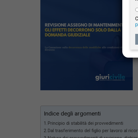
e
C
p
Giur
Civil
Indice degli argomenti
Principio di stabilità dei provvedimenti
Dal trasferimento del figlio per lavoro al ric