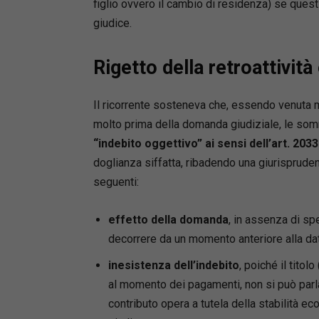
figlio ovvero il cambio di residenza) se quest
giudice.
Rigetto della retroattività
Il ricorrente sosteneva che, essendo venuta
molto prima della domanda giudiziale, le somm
“indebito oggettivo” ai sensi dell’art. 2033
doglianza siffatta, ribadendo una giurispruden
seguenti:
effetto della domanda
, in assenza di sp
decorrere da un momento anteriore alla da
inesistenza dell’indebito
, poiché il tito
al momento dei pagamenti, non si può parl
contributo opera a tutela della stabilità e