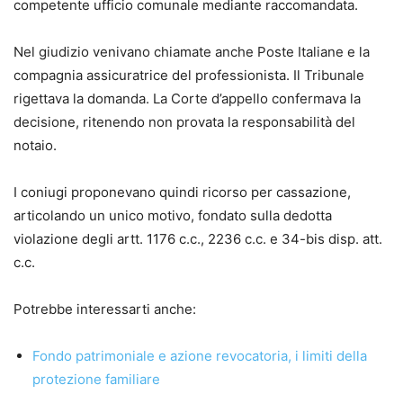
Avvocato del Foro di Roma, si occupa di diritto bancario,
competente ufficio comunale mediante raccomandata.
crediti ed esecuzione forzata. Professionista delegato e
custode giudiziario presso il Tribunale di Roma, è autore di
Nel giudizio venivano chiamate anche Poste Italiane e la
contributi e formulari in materia esecutiva. Fondatore e
compagnia assicuratrice del professionista. Il Tribunale
curatore di Giuricivile.it.
rigettava la domanda. La Corte d’appello confermava la
decisione, ritenendo non provata la responsabilità del
notaio.
I coniugi proponevano quindi ricorso per cassazione,
articolando un unico motivo, fondato sulla dedotta
violazione degli artt. 1176 c.c., 2236 c.c. e 34-bis disp. att.
c.c.
Potrebbe interessarti anche:
Fondo patrimoniale e azione revocatoria, i limiti della
protezione familiare