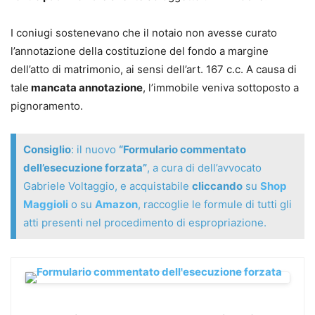
(giurisdizione e competenza) per giungere sino al
riconoscimento e all’esecuzione dei provvedimenti
I coniugi sostenevano che il notaio non avesse curato
stranieri nel nostro paese (un profilo di sempre
l’annotazione della costituzione del fondo a margine
maggiore rilevanza nell’esperienza pratica). Notevole
dell’atto di matrimonio, ai sensi dell’art. 167 c.c. A causa di
attenzione è dedicata ai profili difensivi, al contenuto
tale
mancata annotazione
, l’immobile veniva sottoposto a
degli atti e alle strategie processuali, con
pignoramento.
l’approfondimento delle criticità operative emerse dopo la
riforma Cartabia.
Consiglio
: il nuovo
“Formulario commentato
Un testo pensato per chi, nella pratica quotidiana, cerca
dell’esecuzione forzata”
, a cura di dell’avvocato
risposte argomentate alle questioni più rilevanti in
Gabriele Voltaggio, e acquistabile
cliccando
su
Shop
materia.
Maggioli
o su
Amazon
, raccoglie le formule di tutti gli
atti presenti nel procedimento di espropriazione.
Michele Angelo Lupoi
Avvocato del Foro di Bologna e Professore ordinario di
diritto processuale civile dell’Università di Bologna, ove
insegna diritto processuale civile e altre materie
collegate, tra cui un Laboratorio per la gestione dei