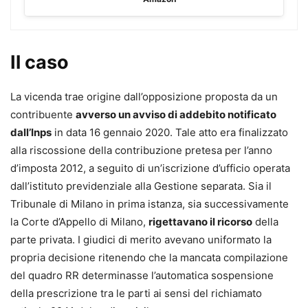
Tra le tematiche che avranno un maggiore impatto
“immediato” nelle controversie di lavoro, vi è
l’introduzione della
negoziazione assistita
, che non si
Il caso
pone, però, come condizione di procedibilità della
domanda giudiziale, bensì quale mera facoltà attribuita
La vicenda trae origine dall’opposizione proposta da un
alle parti, nonché la definitiva (attesa?)
abrogazione del
contribuente
avverso un avviso di addebito notificato
c.d. rito Fornero
in materia di impugnativa giudiziaria dei
dall’Inps
in data 16 gennaio 2020. Tale atto era finalizzato
prov- vedimenti di licenziamento.
alla riscossione della contribuzione pretesa per l’anno
d’imposta 2012, a seguito di un’iscrizione d’ufficio operata
Il testo ripercorre tutte le novità più recenti, tra cui la
dall’istituto previdenziale alla Gestione separata. Sia il
sentenza della
Corte costituzionale 7/2024
, che si è
Tribunale di Milano in prima istanza, sia successivamente
pronunciata sulla disciplina dei licenziamenti collettivi
la Corte d’Appello di Milano,
rigettavano il ricorso
della
prevista dal Jobs Act, ed affronta criticità e prospettive a
parte privata. I giudici di merito avevano uniformato la
distanza di circa un anno dalla Riforma, avvalendosi
propria decisione ritenendo che la mancata compilazione
dell’ausilio di tabelle riepilogative per una migliore e più
del quadro RR determinasse l’automatica sospensione
facile comprensione degli argomenti trattati e della più
della prescrizione tra le parti ai sensi del richiamato
recente giurisprudenza.