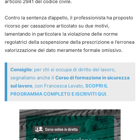
articolo 2941 del codice civile.
Completa il volume un pratico
Formulario online
Contro la sentenza d’appello, il professionista ha proposto
stragiudiziale e giudiziale
, disponibile anche in formato
ricorso per cassazione articolato su due motivi,
editabile e stampabile.
lamentando in particolare la violazione delle norme
regolatrici della sospensione della prescrizione e l’erronea
Manuela Rinaldi
valorizzazione del dato meramente formale omissivo.
Avvocato cassazionista, consigliere e tesoriere del COA
Avezzano. Direttore della Scuola Forense della Marsica, è
professore a contratto di “Tutela della salute e sicurezza
Consiglio
: per chi si occupa di diritto del lavoro,
sul lavoro” e “Diritto del lavoro pubblico e privato” presso
segnaliamo anche il
Corso di formazione in sicurezza
diversi atenei. Relatore a Convegni e docente di corsi di
sul lavoro
, con Francesca Levato,
SCOPRI IL
formazione per aziende e professionisti, è autore di
PROGRAMMA COMPLETO E ISCRIVITI QUI
.
numerose opere monografiche e collettanee.