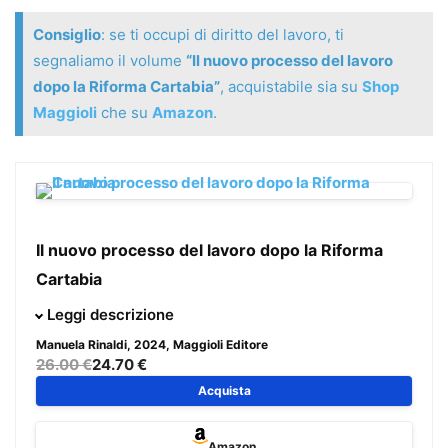
Consiglio
: se ti occupi di diritto del lavoro, ti
segnaliamo il volume
“Il nuovo processo del lavoro
dopo la Riforma Cartabia”
, acquistabile sia su
Shop
Maggioli
che su
Amazon
.
Il nuovo processo del lavoro dopo la Riforma
Cartabia
Nel presente volume vengono affrontate, con
Leggi descrizione
un’esposizione chiara e semplice, le tematiche del diritto
Manuela Rinaldi
, 2024, Maggioli Editore
del lavoro, sostanziale e procedurale, sorte con le prime
26.00 €
24.70 €
applicazioni pratiche delle novità introdotte dalla Riforma
Acquista
Cartabia (d.lgs. n. 149/2022).
Amazon