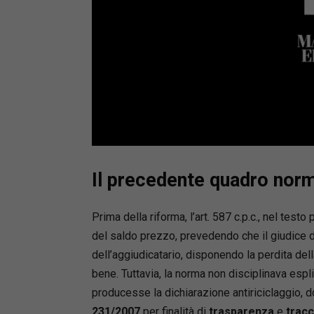
Loaded
:
Mute
66.17%
Il precedente quadro norma
Prima della riforma, l’art. 587 c.p.c., nel tes
del saldo prezzo, prevedendo che il giudice 
dell’aggiudicatario, disponendo la perdita dell
bene. Tuttavia, la norma non disciplinava espli
producesse la dichiarazione antiriciclaggio, d
231/2007
per finalità di
trasparenza
e
tracci