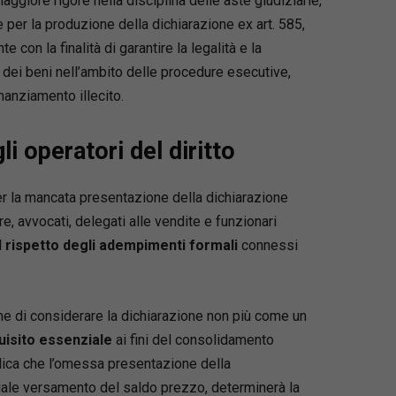
giore rigore nella disciplina delle aste giudiziarie,
per la produzione della dichiarazione ex art. 585,
 con la finalità di garantire la legalità e la
 dei beni nell’ambito delle procedure esecutive,
nanziamento illecito.
li operatori del diritto
er la mancata presentazione della dichiarazione
re, avvocati, delegati alle vendite e funzionari
l
rispetto degli adempimenti formali
connessi
one di considerare la dichiarazione non più come un
uisito essenziale
ai fini del consolidamento
plica che l’omessa presentazione della
ale versamento del saldo prezzo, determinerà la