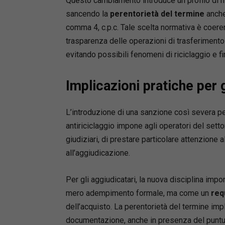
Questo cambiamento introduce un profilo di mag
sancendo la
perentorietà
del termine
anche 
comma 4, c.p.c. Tale scelta normativa è coerente
trasparenza delle operazioni di trasferimento
evitando possibili fenomeni di riciclaggio e fi
Implicazioni pratiche per g
L’introduzione di una sanzione così severa p
antiriciclaggio impone agli operatori del setto
giudiziari, di prestare particolare attenzione a
all’aggiudicazione.
Per gli aggiudicatari, la nuova disciplina imp
mero adempimento formale, ma come un
req
dell’acquisto. La perentorietà del termine im
documentazione, anche in presenza del puntu