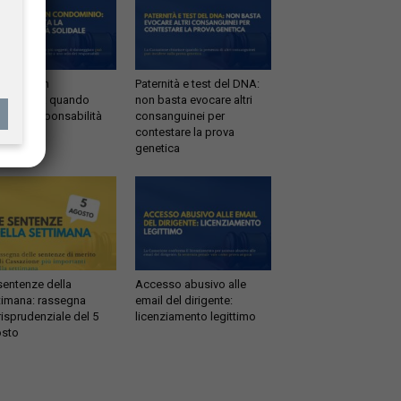
ltrazioni in
Paternità e test del DNA:
dominio: quando
non basta evocare altri
tta la responsabilità
consanguinei per
idale
contestare la prova
genetica
sentenze della
Accesso abusivo alle
timana: rassegna
email del dirigente:
risprudenziale del 5
licenziamento legittimo
sto