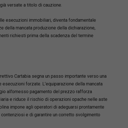
à versate a titolo di cauzione.
elle esecuzioni immobiliari, diventa fondamentale
ze della mancata produzione della dichiarazione,
menti richiesti prima della scadenza del termine
 Correttivo Cartabia segna un passo importante verso una
le esecuzioni forzate. L’equiparazione della mancata
aggio all’omesso pagamento del prezzo rafforza
anziaria e riduce il rischio di operazioni opache nelle aste
sciplina impone agli operatori di adeguarsi prontamente
ili contenziosi e di garantire un corretto svolgimento