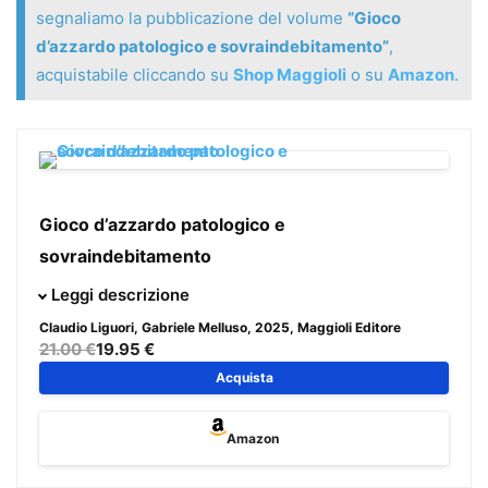
segnaliamo la pubblicazione del volume
“Gioco
d’azzardo patologico e sovraindebitamento”
,
acquistabile cliccando su
Shop Maggioli
o su
Amazon
.
Gioco d’azzardo patologico e
sovraindebitamento
Il gioco d’azzardo patologico incide in modo sempre più
Leggi descrizione
rilevante sulla vita delle persone, generando situazioni di
Claudio Liguori, Gabriele Melluso
, 2025, Maggioli Editore
sovraindebitamento che richiedono risposte giuridiche,
21.00 €
19.95 €
sanitarie e sociali coordinate. Il volume, fascicolo di 75
Acquista
pagine della collana «Soluzioni di Diritto», offre una guida
completa a professionisti e realtà che operano per la
Amazon
tutela del consumatore, dall’analisi del disturbo fino agli
strumenti concreti per uscire dal debito di gioco.