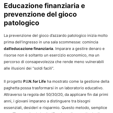
normativi, disporre di un fascicolo agile, aggiornato e
Educazione finanziaria e
corredato di modelli operativi è decisivo. Acquista ora
prevenzione del gioco
questo volume della collana «Soluzioni di Diritto» per
patologico
gestire in modo efficace i casi di debito da gioco, offrendo
ai tuoi assistiti un percorso reale di uscita dalla crisi e di
La prevenzione del gioco d’azzardo patologico inizia molto
piena riabilitazione economico-sociale.
prima dell’ingresso in una sala scommesse: comincia
dall’educazione finanziaria
. Imparare a gestire denaro e
risorse non è soltanto un esercizio economico, ma un
percorso di consapevolezza che rende meno vulnerabili
alle illusioni dei “soldi facili”.
Il progetto
P.I.N. for Life
ha mostrato come la gestione della
paghetta possa trasformarsi in un laboratorio educativo.
Attraverso la regola del 50/30/20, da applicare fin dai primi
anni, i giovani imparano a distinguere tra bisogni
essenziali, desideri e risparmio. Questo metodo, semplice