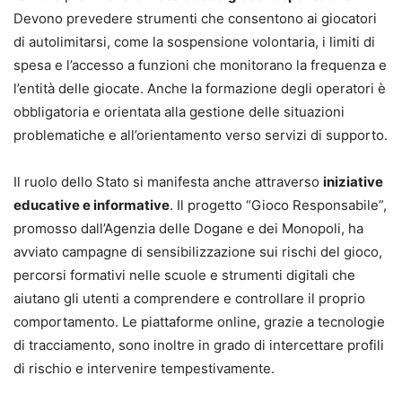
- Focus sul ruolo delle associazioni dei consumatori, degli
Devono prevedere strumenti che consentono ai giocatori
sportelli territoriali, dei Comuni, delle ASL e dei Ser.D. nei
di autolimitarsi, come la sospensione volontaria, i limiti di
percorsi di aggancio, cura e riabilitazione economico-
spesa e l’accesso a funzioni che monitorano la frequenza e
sociale del giocatore.
l’entità delle giocate. Anche la formazione degli operatori è
- Approfondimento sulla prevenzione del
obbligatoria e orientata alla gestione delle situazioni
sovraindebitamento da gioco, sull’educazione finanziaria
problematiche e all’orientamento verso servizi di supporto.
e su progetti dedicati quali “P.I.N. for Life”.
- Formulari operativi (proposta di ristrutturazione dei
Il ruolo dello Stato si manifesta anche attraverso
iniziative
debiti, atti di liquidazione controllata, istanze di
educative e informative
. Il progetto “Gioco Responsabile”,
esdebitazione, ricorso per nomina di amministratore di
promosso dall’Agenzia delle Dogane e dei Monopoli, ha
sostegno) per tradurre subito in pratica le soluzioni
avviato campagne di sensibilizzazione sui rischi del gioco,
illustrate.
percorsi formativi nelle scuole e strumenti digitali che
- Contenuti aggiuntivi online e formule incluse, per
aiutano gli utenti a comprendere e controllare il proprio
disporre di uno strumento di lavoro aggiornato e
comportamento. Le piattaforme online, grazie a tecnologie
facilmente consultabile.
di tracciamento, sono inoltre in grado di intercettare profili
In un contesto in cui il G.A.P. e il sovraindebitamento sono
di rischio e intervenire tempestivamente.
in costante crescita e oggetto di continui interventi