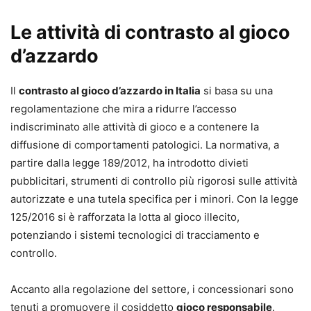
- Inquadramento chiaro del Gioco d’Azzardo Patologico
Le attività di contrasto al gioco
(G.A.P.) sotto il profilo clinico, psicologico, sociale e
d’azzardo
giuridico, con attenzione alla storia del fenomeno e alla
sua diffusione tra i giovani in Italia e in Europa.
- Analisi interdisciplinare dei risvolti sanitari e dell’istituto
Il
contrasto al gioco d’azzardo in Italia
si basa su una
dell’amministrazione di sostegno, con approfondimenti
regolamentazione che mira a ridurre l’accesso
curati da esperti dei servizi sociosanitari.
indiscriminato alle attività di gioco e a contenere la
- Esame sistematico delle soluzioni al
diffusione di comportamenti patologici. La normativa, a
sovraindebitamento: ristrutturazione dei debiti del
partire dalla legge 189/2012, ha introdotto divieti
consumatore, concordato minore, liquidazione controllata
pubblicitari, strumenti di controllo più rigorosi sulle attività
ed esdebitazione dell’incapiente, alla luce della più
autorizzate e una tutela specifica per i minori. Con la legge
recente evoluzione normativa e giurisprudenziale.
125/2016 si è rafforzata la lotta al gioco illecito,
- Approfondimento sul passaggio dalla “meritevolezza”
potenziando i sistemi tecnologici di tracciamento e
all’assenza di colpa grave e sulla centralità del concetto di
controllo.
inesigibilità della prestazione, con un approccio
costituzionalmente orientato ai diritti dei soggetti
Accanto alla regolazione del settore, i concessionari sono
sovraindebitati.
tenuti a promuovere il cosiddetto
gioco responsabile
.