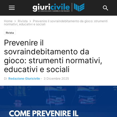
Home
Rivista
Prevenire il sovraindebitamento da gioco: strumenti
normativi, educativi e sociali
Rivista
Prevenire il
sovraindebitamento da
gioco: strumenti normativi,
educativi e sociali
Di
Redazione Giuricivile
-
3 Dicembre 2025