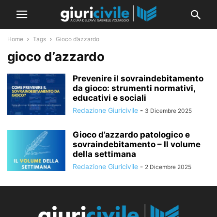
Home
Tags
Gioco d’azzardo
gioco d’azzardo
Prevenire il sovraindebitamento
da gioco: strumenti normativi,
educativi e sociali
Redazione Giuricivile
-
3 Dicembre 2025
Gioco d’azzardo patologico e
sovraindebitamento – Il volume
della settimana
Redazione Giuricivile
-
2 Dicembre 2025