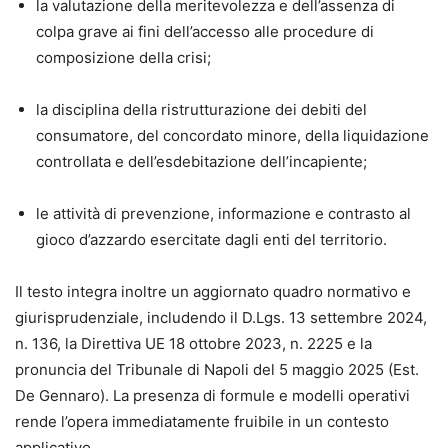
la valutazione della meritevolezza e dell’assenza di
sociale del giocatore.
colpa grave ai fini dell’accesso alle procedure di
- Approfondimento sulla prevenzione del
composizione della crisi;
sovraindebitamento da gioco, sull’educazione finanziaria
e su progetti dedicati quali “P.I.N. for Life”.
la disciplina della ristrutturazione dei debiti del
- Formulari operativi (proposta di ristrutturazione dei
consumatore, del concordato minore, della liquidazione
debiti, atti di liquidazione controllata, istanze di
controllata e dell’esdebitazione dell’incapiente;
esdebitazione, ricorso per nomina di amministratore di
sostegno) per tradurre subito in pratica le soluzioni
le attività di prevenzione, informazione e contrasto al
illustrate.
gioco d’azzardo esercitate dagli enti del territorio.
- Contenuti aggiuntivi online e formule incluse, per
disporre di uno strumento di lavoro aggiornato e
Il testo integra inoltre un aggiornato quadro normativo e
facilmente consultabile.
giurisprudenziale, includendo il D.Lgs. 13 settembre 2024,
In un contesto in cui il G.A.P. e il sovraindebitamento sono
n. 136, la Direttiva UE 18 ottobre 2023, n. 2225 e la
in costante crescita e oggetto di continui interventi
pronuncia del Tribunale di Napoli del 5 maggio 2025 (Est.
normativi, disporre di un fascicolo agile, aggiornato e
De Gennaro). La presenza di formule e modelli operativi
corredato di modelli operativi è decisivo. Acquista ora
rende l’opera immediatamente fruibile in un contesto
questo volume della collana «Soluzioni di Diritto» per
applicativo.