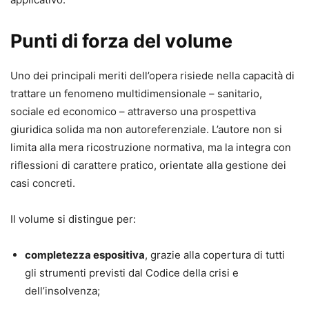
gestire in modo efficace i casi di debito da gioco, offrendo
ai tuoi assistiti un percorso reale di uscita dalla crisi e di
Punti di forza del volume
piena riabilitazione economico-sociale.
Uno dei principali meriti dell’opera risiede nella capacità di
trattare un fenomeno multidimensionale – sanitario,
sociale ed economico – attraverso una prospettiva
giuridica solida ma non autoreferenziale. L’autore non si
limita alla mera ricostruzione normativa, ma la integra con
riflessioni di carattere pratico, orientate alla gestione dei
casi concreti.
Il volume si distingue per:
completezza espositiva
, grazie alla copertura di tutti
gli strumenti previsti dal Codice della crisi e
dell’insolvenza;