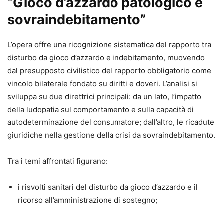
“Gioco d’azzardo patologico e
giuridico, con attenzione alla storia del fenomeno e alla
sua diffusione tra i giovani in Italia e in Europa.
sovraindebitamento”
- Analisi interdisciplinare dei risvolti sanitari e dell’istituto
dell’amministrazione di sostegno, con approfondimenti
L’opera offre una ricognizione sistematica del rapporto tra
curati da esperti dei servizi sociosanitari.
disturbo da gioco d’azzardo e indebitamento, muovendo
- Esame sistematico delle soluzioni al
dal presupposto civilistico del rapporto obbligatorio come
sovraindebitamento: ristrutturazione dei debiti del
vincolo bilaterale fondato su diritti e doveri. L’analisi si
consumatore, concordato minore, liquidazione controllata
sviluppa su due direttrici principali: da un lato, l’impatto
ed esdebitazione dell’incapiente, alla luce della più
della ludopatia sul comportamento e sulla capacità di
recente evoluzione normativa e giurisprudenziale.
autodeterminazione del consumatore; dall’altro, le ricadute
- Approfondimento sul passaggio dalla “meritevolezza”
giuridiche nella gestione della crisi da sovraindebitamento.
all’assenza di colpa grave e sulla centralità del concetto di
inesigibilità della prestazione, con un approccio
Tra i temi affrontati figurano:
costituzionalmente orientato ai diritti dei soggetti
sovraindebitati.
i risvolti sanitari del disturbo da gioco d’azzardo e il
- Focus sul ruolo delle associazioni dei consumatori, degli
ricorso all’amministrazione di sostegno;
sportelli territoriali, dei Comuni, delle ASL e dei Ser.D. nei
percorsi di aggancio, cura e riabilitazione economico-