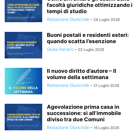
- Contenuti aggiuntivi online e formule incluse, per
facoltà giuridiche ottimizzando i
disporre di uno strumento di lavoro aggiornato e
tempi di studio
facilmente consultabile.
Redazione Giuricivile
-
24 Luglio 2026
In un contesto in cui il G.A.P. e il sovraindebitamento sono
in costante crescita e oggetto di continui interventi
Buoni postali e residenti esteri:
quando scatta l’esenzione
normativi, disporre di un fascicolo agile, aggiornato e
Giulia Ferraro
-
23 Luglio 2026
corredato di modelli operativi è decisivo. Acquista ora
questo volume della collana «Soluzioni di Diritto» per
gestire in modo efficace i casi di debito da gioco, offrendo
Il nuovo diritto d’autore – Il
ai tuoi assistiti un percorso reale di uscita dalla crisi e di
volume della settimana
piena riabilitazione economico-sociale.
Redazione Giuricivile
-
21 Luglio 2026
Agevolazione prima casa in
successione: sì all’immobile
diviso tra due Comuni
Redazione Giuricivile
-
16 Luglio 2026