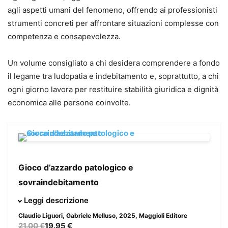
agli aspetti umani del fenomeno, offrendo ai professionisti
strumenti concreti per affrontare situazioni complesse con
competenza e consapevolezza.
Un volume consigliato a chi desidera comprendere a fondo
il legame tra ludopatia e indebitamento e, soprattutto, a chi
ogni giorno lavora per restituire stabilità giuridica e dignità
economica alle persone coinvolte.
Gioco d’azzardo patologico e
sovraindebitamento
Il gioco d’azzardo patologico incide in modo sempre più
Leggi descrizione
rilevante sulla vita delle persone, generando situazioni di
Claudio Liguori, Gabriele Melluso
, 2025, Maggioli Editore
sovraindebitamento che richiedono risposte giuridiche,
21.00 €
19.95 €