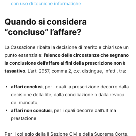
adempimenti
con uso di tecniche informatiche
• Formulario online personalizzabile
, incluso con l’acquisto
Quando si considera
Autrice
“concluso” l’affare?
Lucilla Nigro
Autrice di formulari giuridici, unitamente al padre avv.
La Cassazione ribalta la decisione di merito e chiarisce un
Benito Nigro, dall’anno 1990. Avvocato cassazionista,
punto essenziale:
l’elenco delle circostanze che segnano
Mediatore civile e Giudice ausiliario presso la Corte di
la conclusione dell’affare ai fini della prescrizione non è
Appello di Napoli, sino al dicembre 2022, è attualmente
tassativo
. L’art. 2957, comma 2, c.c. distingue, infatti, tra:
Giudice di pace in Agropoli.
affari conclusi
, per i quali la prescrizione decorre dalla
decisione della lite, dalla conciliazione o dalla revoca
del mandato;
affari non conclusi
, per i quali decorre dall’ultima
prestazione.
Per il collegio della II Sezione Civile della Suprema Corte,