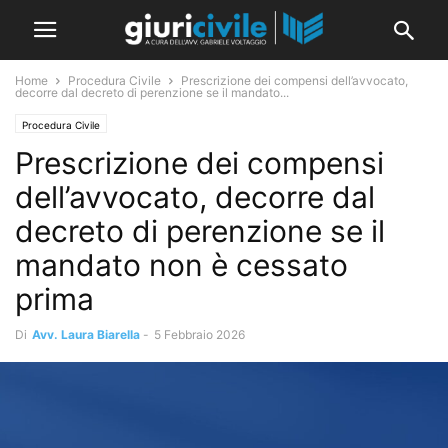
Home
Procedura Civile
Prescrizione dei compensi dell’avvocato,
decorre dal decreto di perenzione se il mandato...
Procedura Civile
Prescrizione dei compensi
dell’avvocato, decorre dal
decreto di perenzione se il
mandato non è cessato
prima
Di
Avv. Laura Biarella
-
5 Febbraio 2026