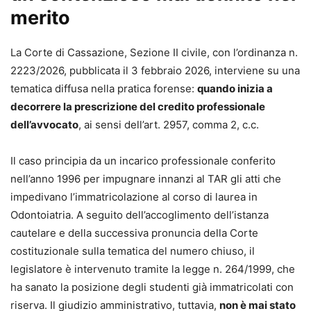
da:
merito
•
riferimento normativo puntuale,
•
commento operativo,
La Corte di Cassazione, Sezione II civile, con l’ordinanza n.
•
indicazione dei termini e delle scadenze,
2223/2026, pubblicata il 3 febbraio 2026, interviene su una
•
preclusioni processuali,
tematica diffusa nella pratica forense:
quando inizia a
•
massime giurisprudenziali di riferimento.
decorrere la prescrizione del credito professionale
dell’avvocato
, ai sensi dell’art. 2957, comma 2, c.c.
Un supporto concreto per impostare correttamente la
strategia difensiva e redigere atti completi, aggiornati e
Il caso principia da un incarico professionale conferito
conformi alle nuove regole del processo civile.
nell’anno 1996 per impugnare innanzi al TAR gli atti che
impedivano l’immatricolazione al corso di laurea in
Contenuti principali
Odontoiatria. A seguito dell’accoglimento dell’istanza
Il formulario copre in modo sistematico tutte le fasi e i
cautelare e della successiva pronuncia della Corte
procedimenti del processo civile, tra cui:
costituzionale sulla tematica del numero chiuso, il
•
parti e difensori, mediazione e negoziazione assistita;
legislatore è intervenuto tramite la legge n. 264/1999, che
•
giudizio di primo grado davanti al tribunale e al giudice di
ha sanato la posizione degli studenti già immatricolati con
pace;
riserva. Il giudizio amministrativo, tuttavia,
non è mai stato