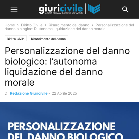
Home
Diritto Civile
Risarcimento del danno
Personalizzazione del
danno biologico: l’autonoma liquidazione del danno morale
Diritto Civile
Risarcimento del danno
Personalizzazione del danno
biologico: l’autonoma
liquidazione del danno
morale
Di
Redazione Giuricivile
-
22 Aprile 2025