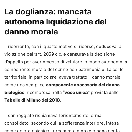
(www.massimoquezel.it).
Francesco Carraro
La doglianza: mancata
Avvocato, vicepresidente dell’associazione forense “La
autonoma liquidazione del
Meridiana - Giuristi & Responsabilità”, composta da
danno morale
avvocati esperti nel campo della responsabilità civile e
del risarcimento. Formatore in ambito giuridico e sulle
Il ricorrente, con il quarto motivo di ricorso, deduceva la
tecniche di comunicazione, è autore dei seguenti saggi:
violazione dell’art. 2059 c.c. e censurava la decisione
Gestire il proprio tempo, Convincere per vincere e I nove
d’appello per aver omesso di valutare in modo autonomo la
semi del cambiamento. È coautore, con Massimo Quezel,
componente morale del danno non patrimoniale. La corte
di Salute S.P.A. – La Sanità svenduta alle Assicurazioni
territoriale, in particolare, aveva trattato il danno morale
(www.avvocatocarraro.it).
come una semplice
componente accessoria del danno
biologico
, ricompresa nella
“voce unica”
prevista dalle
Tabelle di Milano del 2018
.
Il danneggiato richiamava l’orientamento, ormai
consolidato, secondo cui la sofferenza interiore, intesa
come dolore psichico, turbamento morale o pena per la