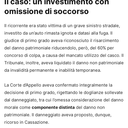
Il caso: un investimento con
clienti e i collaboratori esterni
. Completano il volume un
omissione di soccorso
glossario dei termini tecnici più importanti, una selezione
della
normativa vigente
e tutti i riferimenti utili delle
compagnie di assicurazione operanti in Italia
.
Il ricorrente era stato vittima di un grave sinistro stradale,
investito da un’auto rimasta ignota e datasi alla fuga. Il
Massimo Quezel
giudice di primo grado aveva riconosciuto il risarcimento
Consulente in infortunistica dal 1997, fondatore e
del danno patrimoniale riducendolo, però, del 60% per
presidente del primo franchising in Italia di studi di
concorso di colpa, a causa del mancato utilizzo del casco. Il
consulenza dedicati alla tutela dei diritti dei danneggiati.
Tribunale, inoltre, aveva liquidato il danno non patrimoniale
Ha maturato una decennale esperienza come liquidatore
da invalidità permanente e inabilità temporanea.
assicurativo per una compagnia estera che gli ha
permesso di acquisire un’importante esperienza nel
La Corte d’Appello aveva confermato integralmente la
settore. È autore dei libri inchiesta Assicurazione a
decisione di primo grado, rigettando le doglianze sollevate
delinquere, Malassicurazione e, con Francesco Carraro, di
dal danneggiato, tra cui l’omessa considerazione del danno
Salute S.P.A. – La Sanità svenduta alle Assicurazioni. Dal
morale come
componente distinta
del danno non
2003 dirige il trimestrale BluNews, dedicato al settore
patrimoniale. Il danneggiato aveva proposto, dunque,
della tutela dei diritti e del risarcimento del danno
ricorso in Cassazione.