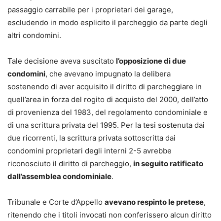
passaggio carrabile per i proprietari dei garage,
amministratori e condòmini, per fornire la chiave per
escludendo in modo esplicito il parcheggio da parte degli
risolvere i problemi più ricorrenti.
altri condomini.
Luca Santarelli
Tale decisione aveva suscitato
l’opposizione di due
Avvocato cassazionista, giornalista pubblicista, politico e
condomini
, che avevano impugnato la delibera
appassionato d’arte. Da sempre cultore del diritto
sostenendo di aver acquisito il diritto di parcheggiare in
condominiale che ritiene materia da studiare non solo
quell’area in forza del rogito di acquisto del 2000, dell’atto
sotto il punto di vista giuridico. Già autore di monografie,
di provenienza del 1983, del regolamento condominiale e
dal 2001 firma rubriche nel quotidiano la Nazione del
di una scrittura privata del 1995. Per la tesi sostenuta dai
gruppo QN e dal 2022 tiene rubriche radiofoniche per
due ricorrenti, la scrittura privata sottoscritta dai
Radio Toscana. Relatore a numerosi convegni nel
condomini proprietari degli interni 2-5 avrebbe
territorio nazionale, isole comprese.
riconosciuto il diritto di parcheggio,
in seguito ratificato
dall’assemblea condominiale
.
Tribunale e Corte d’Appello
avevano respinto le pretese
,
ritenendo che i titoli invocati non conferissero alcun diritto