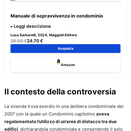
Manuale di sopravvivenza in condominio
La cronaca e le cause pendenti in tribunale ci raccontano
Leggi descrizione
che la vita in condominio è spesso fonte di discussioni.
Luca Santarelli
, 2024, Maggioli Editore
L’abuso degli spazi comuni, la suddivisione delle spese, la
26.00 €
24.70 €
revoca dell’amministratore, che non risponde mai al
Acquista
telefono, ma anche la convivenza con l’odore di soffritto e
il cane del vicino, le spese personali o condominiali?
Amazon
Uno sguardo all’indice ci consente di riconoscere i casi in
cui ognuno di noi, almeno una volta nella propria
Il contesto della controversia
esperienza, si è imbattuto.
La vicenda trova esordio in una delibera condominiale del
Questa pratica guida, che nasce dalla lunga esperienza in
2007 con la quale un Condominio capitolino
aveva
trincea nel mondo del condominio dell’Autore, non solo
regolamentato l’utilizzo di un’area di distacco tra due
come avvocato, ma anche come giornalista, è scritta in
edifici
, dichiarandola condominiale e consentendo il solo
modo chiaro e comprensibile a tutti, professionisti e non,