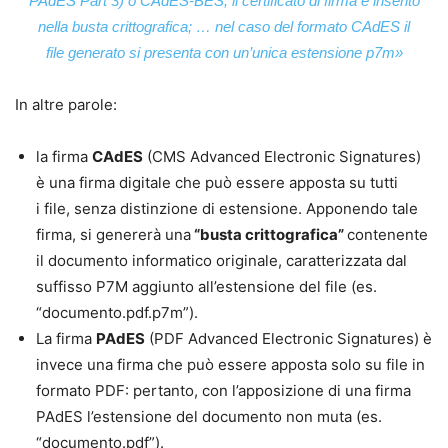
PAdES Part 3) o CAdES-BES; il certificato di firma è inserito
nella busta crittografica; … nel caso del formato CAdES il
file generato si presenta con un’unica estensione p7m»
In altre parole:
la firma
CAdES
(CMS Advanced Electronic Signatures)
è una firma digitale che può essere apposta su tutti
i file, senza distinzione di estensione. Apponendo tale
firma, si genererà una
“busta crittografica”
contenente
il documento informatico originale, caratterizzata dal
suffisso P7M aggiunto all’estensione del file (es.
“documento
.pdf.p7m”
).
La firma
PAdES
(PDF Advanced Electronic Signatures) è
invece una firma che può essere apposta solo su file in
formato PDF: pertanto, con l’apposizione di una firma
PAdES l’estensione del documento non muta (es.
“documento.pdf”).