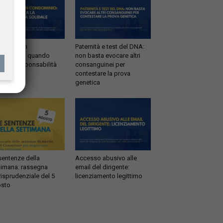
ltrazioni in
Paternità e test del DNA:
dominio: quando
non basta evocare altri
tta la responsabilità
consanguinei per
idale
contestare la prova
genetica
sentenze della
Accesso abusivo alle
timana: rassegna
email del dirigente:
risprudenziale del 5
licenziamento legittimo
sto