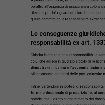
A parere della Corte, la natura contrattuale d
peraltro all’esigenza di assicurare a coloro ch
rilevanti, poiché riguardanti i loro beni ed inte
quella garantita dalla responsabilità extracontr
Le conseguenze giuridiche 
responsabilità ex art. 133
Chiarita la natura di tale responsabilità, la se
colui che agisca in giudizio a titolo di respon
dimostrare, il danno e l’avvenuta lesione 
bilanciamento dei diritti delle parti coinvolte 
Infine, vertendosi in ipotesi di responsabilità 
termine decennale di prescrizione, ai sensi
specie, che il diritto al risarcimento del dann