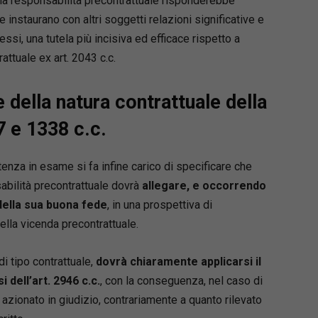
ella responsabilità precontrattuale risponderebbe
e instaurano con altri soggetti relazioni significative e
ressi, una tutela più incisiva ed efficace rispetto a
attuale ex art. 2043 c.c.
della natura contrattuale della
7 e 1338 c.c.
ntenza in esame si fa infine carico di specificare che
sabilità precontrattuale dovrà
allegare, e occorrendo
della sua buona fede
, in una prospettiva di
nella vicenda precontrattuale.
di tipo contrattuale,
dovrà chiaramente applicarsi il
 dell’art. 2946 c.c.
, con la conseguenza, nel caso di
o azionato in giudizio, contrariamente a quanto rilevato