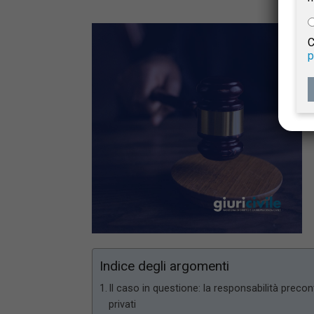
e
C
p
Giur
Civil
Indice degli argomenti
Il caso in questione: la responsabilità precont
privati