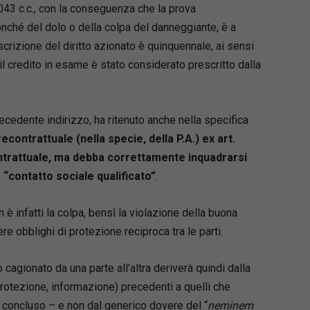
 2043 c.c., con la conseguenza che la prova
nché del dolo o della colpa del danneggiante, è a
scrizione del diritto azionato è quinquennale, ai sensi
, il credito in esame è stato considerato prescritto dalla
cedente indirizzo, ha ritenuto anche nella specifica
econtrattuale (nella specie, della P.A.) ex art.
ontrattuale, ma debba correttamente inquadrarsi
a “contatto sociale qualificato”
.
n è infatti la colpa, bensì la violazione della buona
re obblighi di protezione reciproca tra le parti.
cagionato da una parte all’altra deriverà quindi dalla
protezione, informazione) precedenti a quelli che
 concluso – e non dal generico dovere del “
neminem