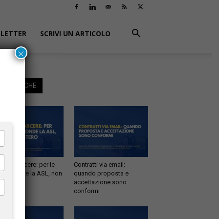
LETTER
SCRIVI UN ARTICOLO
×
EGGI ANCHE
tà in carcere: per le
Contratti via email:
e risponde la ASL, non
quando proposta e
inistero
accettazione sono
conformi