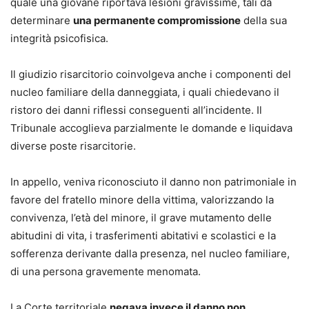
quale una giovane riportava lesioni gravissime, tali da
responsabilità precontrattuale e altri ancora.
determinare
una permanente compromissione
della sua
- Ogni formula è corredata da riferimenti normativi,
integrità psicofisica.
commento esplicativo, indicazione di termini, scadenze,
preclusioni e principali massime giurisprudenziali, per
Il giudizio risarcitorio coinvolgeva anche i componenti del
guidare passo dopo passo nella costruzione della strategia
nucleo familiare della danneggiata, i quali chiedevano il
difensiva.
ristoro dei danni riflessi conseguenti all’incidente. Il
- Struttura per “casi” autonomi: ciascun capitolo ripercorre
Tribunale accoglieva parzialmente le domande e liquidava
l’intero iter logico-giuridico e processuale del singolo
diverse poste risarcitorie.
contenzioso, così che il professionista possa concentrarsi
solo sul tema che gli serve, senza dover consultare tutto il
In appello, veniva riconosciuto il danno non patrimoniale in
volume.
favore del fratello minore della vittima, valorizzando la
- Modelli “specifici” e non generici: gli atti sono calibrati
convivenza, l’età del minore, il grave mutamento delle
su fattispecie concrete e sulle particolarità emerse nella
abitudini di vita, i trasferimenti abitativi e scolastici e la
pratica forense, offrendo soluzioni già testate in giudizio.
sofferenza derivante dalla presenza, nel nucleo familiare,
- Aggiornamento alle più recenti novità normative e
di una persona gravemente menomata.
giurisprudenziali in materia di risarcimento del danno, con
particolare attenzione al D.P.R. 13 gennaio 2025, n. 12
La Corte territoriale
negava invece il danno non