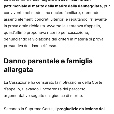
(TUN) e al D.Lgs. 31 ottobre 2024, n. 164 (correttivo
patrimoniale al marito della madre della danneggiata
, pur
Cartabia), che incidono su tabelle nazionali, liquidazione
convivente nel medesimo nucleo familiare, ritenendo
del danno e processo civile digitalizzato.
assenti elementi concreti ulteriori e reputando irrilevante
- Formulari disponibili anche online, in formato editabile e
la prova orale richiesta. Avverso la sentenza d’appello,
stampabile, per un immediato riutilizzo e adattamento al
quest’ultimo proponeva ricorso per cassazione,
singolo caso concreto.
denunciando la violazione dei criteri in materia di prova
- Inclusi modelli di contratto di incarico professionale e di
presuntiva del danno riflesso.
delega in calce agli atti, per completare il fascicolo e
gestire in modo ordinato l’attività di studio.
Danno parentale e famiglia
- Aggiornamento online per 12 mesi, per mantenere
sempre allineati i modelli alle evoluzioni giurisprudenziali
allargata
e alle eventuali ulteriori novità normative.
Acquista subito il formulario per avere a disposizione
La Cassazione ha censurato la motivazione della Corte
modelli completi, personalizzabili e già sperimentati in
d’appello, rilevando l’incoerenza del percorso
giudizio, aggiornati alle ultime riforme: uno strumento
argomentativo seguito dal giudice di merito.
operativo che consente di impostare fin da ora atti efficaci
e conformi al nuovo quadro normativo, senza rischiare di
Secondo la Suprema Corte,
il pregiudizio da lesione del
lavorare su schemi superati.