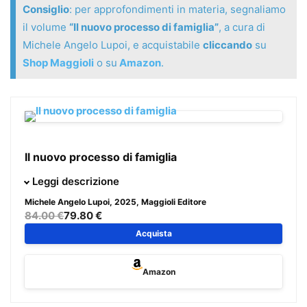
Consiglio
: per approfondimenti in materia, segnaliamo
il volume
“Il nuovo processo di famiglia”
, a cura di
Michele Angelo Lupoi, e acquistabile
cliccando
su
Shop Maggioli
o su
Amazon
.
Il nuovo processo di famiglia
La riforma del processo di famiglia ad opera della c.d.
Leggi descrizione
riforma Cartabia ha profondamente trasformato il modo di
Michele Angelo Lupoi
, 2025, Maggioli Editore
tutelare i diritti delle persone e le relazioni familiari, in
84.00 €
79.80 €
particolare in occasione di crisi matrimoniali e genitoriali.
Acquista
Questo volume offre agli avvocati e a tutti gli operatori del
settore uno strumento completo e operativo per orientarsi
Amazon
nell’attuale quadro normativo e procedurale.
Dalle caratteristiche e dalla struttura del c.d. “rito unitario”