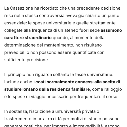
materia.
La Cassazione ha ricordato che una precedente decisione
resa nella stessa controversia aveva già chiarito un punto
Michele Angelo Lupoi
essenziale: le spese universitarie e quelle strettamente
Avvocato del Foro di Bologna e Professore ordinario di
collegate alla frequenza di un ateneo fuori sede
assumono
diritto processuale civile dell’Università di Bologna, ove
carattere straordinario
quando, al momento della
insegna diritto processuale civile e altre materie
determinazione del mantenimento, non risultano
collegate, tra cui un Laboratorio per la gestione dei
prevedibili o non possono essere quantificate con
conflitti familiari.
sufficiente precisione.
Direttore della Summer School organizzata dall’Università
di Bologna a Ravenna su Cross-border litigation and
Il principio non riguarda soltanto le tasse universitarie.
international arbitration. Partecipa a numerosi convegni e
Include anche
i costi normalmente connessi alla scelta di
seminari in Italia e all’estero in qualità di relatore. Fa parte
studiare lontano dalla residenza familiare
, come l’alloggio
del Comitato editoriale della Rivista trimestrale di diritto e
e le spese di viaggio necessarie per frequentare il corso.
procedura civile ed è editor dell’International Journal of
Procedural Law. Responsabile della sezione dell’Emilia
In sostanza, l’iscrizione a un’università privata o il
Romagna della Camera degli avvocati internazionalisti, ha
trasferimento in un’altra città per motivi di studio possono
pubblicato monografie, articoli e saggi in materia di diritto
generare costi che, per importo e imprevedibilità, escono