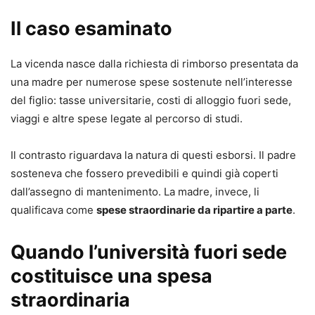
alle impugnazioni dei provvedimenti provvisori e
Il caso esaminato
definitivi, fino alle fasi esecutive, l’opera analizza in modo
chiaro e aggiornato ogni passaggio del processo di
La vicenda nasce dalla richiesta di rimborso presentata da
famiglia, integrando riferimenti normativi, orientamenti
una madre per numerose spese sostenute nell’interesse
giurisprudenziali e indicazioni di prassi, senza perdere di
del figlio: tasse universitarie, costi di alloggio fuori sede,
vista le più autorevoli espressioni della dottrina.
viaggi e altre spese legate al percorso di studi.
L’analisi si sviluppa dai presupposti del processo
(giurisdizione e competenza) per giungere sino al
Il contrasto riguardava la natura di questi esborsi. Il padre
riconoscimento e all’esecuzione dei provvedimenti
sosteneva che fossero prevedibili e quindi già coperti
stranieri nel nostro paese (un profilo di sempre
dall’assegno di mantenimento. La madre, invece, li
maggiore rilevanza nell’esperienza pratica). Notevole
qualificava come
spese straordinarie da ripartire a parte
.
attenzione è dedicata ai profili difensivi, al contenuto
degli atti e alle strategie processuali, con
Quando l’università fuori sede
l’approfondimento delle criticità operative emerse dopo la
riforma Cartabia.
costituisce una spesa
Un testo pensato per chi, nella pratica quotidiana, cerca
straordinaria
risposte argomentate alle questioni più rilevanti in