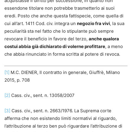
acquistasse il diritto per successione, in quanto non
essendone titolare non potrebbe trasmetterlo ai suoi
eredi. Posto che anche questa fattispecie, come quella di
cui all’art. 1411 Cod. civ. integra un
negozio fra vivi
, la sua
peculiarità sta nel fatto che lo stipulante può sempre
revocare il beneficio in favore del terzo,
anche qualora
costui abbia già dichiarato di volerne profittare
, a meno
che abbia rinunciato in forma scritta al potere di revoca.
[1]
M.C. DIENER, Il contratto in generale, Giuffrè, Milano
2015, p. 708
[2]
Cass. civ., sent. n. 13058/2007
[3]
Cass. civ., sent. n. 2663/1976. La Suprema corte
afferma che non esistendo limiti normativi al riguardo,
l’attribuzione al terzo ben può riguardare l’attribuzione di