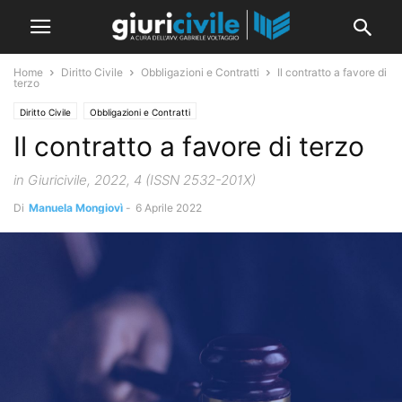
Home
Diritto Civile
Obbligazioni e Contratti
Il contratto a favore di
terzo
Diritto Civile
Obbligazioni e Contratti
Il contratto a favore di terzo
in Giuricivile, 2022, 4 (ISSN 2532-201X)
Di
Manuela Mongiovì
-
6 Aprile 2022