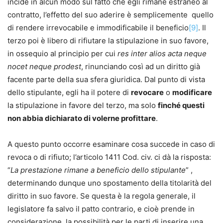
incide in alcun modo sul fatto che egli rimane estraneo al
contratto, l’effetto del suo aderire è semplicemente quello
di rendere irrevocabile e immodificabile il beneficio
[9]
. Il
terzo poi è libero di rifiutare la stipulazione in suo favore,
in ossequio al principio per cui
res inter alios acta neque
nocet neque prodest
, rinunciando così ad un diritto già
facente parte della sua sfera giuridica. Dal punto di vista
dello stipulante, egli ha il potere di
revocare
o
modificare
la stipulazione in favore del terzo, ma solo
finché questi
non abbia dichiarato di volerne profittare
.
A questo punto occorre esaminare cosa succede in caso di
revoca o di rifiuto; l’articolo 1411 Cod. civ. ci dà la risposta:
“
La prestazione rimane a beneficio dello stipulante
” ,
determinando dunque uno spostamento della titolarità del
diritto in suo favore. Se questa è la regola generale, il
legislatore fa salvo il patto contrario, e cioè prende in
considerazione la possibilità per le parti di inserire una