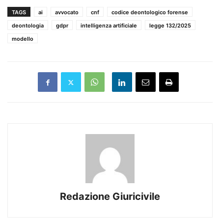
TAGS
ai
avvocato
cnf
codice deontologico forense
deontologia
gdpr
intelligenza artificiale
legge 132/2025
modello
Redazione Giuricivile