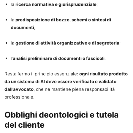
Avvocato e docente universitario. Svolge attività di
la
ricerca normativa e giurisprudenziale
;
insegnamento presso Atenei e centri di formazione in
Italia e all’estero. È responsabile scientifico di vari enti, tra
la
predisposizione di bozze, schemi o sintesi di
cui l’Istituto nazionale per la formazione continua di Roma.
documenti
;
Direttore di collane e trattati giuridici, è autore di
numerosi volumi, tra cui “Manuale pratico dei marchi e
la
gestione di attività organizzative e di segreteria
;
brevetti”, “Il nuovo diritto d’autore” e “Codice della
proprietà industriale”. I suoi articoli vengono pubblicati su
l’
analisi preliminare di documenti o fascicoli
.
varie testate giuridiche.
Resta fermo il principio essenziale:
ogni risultato prodotto
da un sistema di AI deve essere verificato e validato
dall’avvocato
, che ne mantiene piena responsabilità
professionale.
Obblighi deontologici e tutela
del cliente