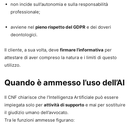
non incide sull’autonomia e sulla responsabilità
civile, sul codice di procedura civile e sul codice penale,
Se vuoi ottenere risultati concreti con l’AI generativa
professionale;
introducendo nuove fattispecie di reato. La puntuale
senza improvvisare
e con un metodo che resta valido
analisi della riforma e il confronto con le fonti europee (l’AI
anche quando cambiano modelli e strumenti, questo è il
avviene nel
pieno rispetto del GDPR
e dei doveri
Act e il GDPR) sono accompagnati da schemi e tabelle, e
volume da tenere sulla scrivania.
Acquistalo ora
per avere
deontologici.
da un agile glossario giuridico.
subito la guida e l’accesso ai contenuti online in
aggiornamento per 24 mesi.
Il cliente, a sua volta, deve
firmare l’informativa
per
Vincenzo Franceschelli
attestare di aver compreso la natura e i limiti di questo
Come professore straordinario prima, e poi come
utilizzo.
ordinario, ha insegnato nelle Università di Trieste, Siena,
Parma, Milano e Milano Bicocca. È Vicepresidente del
Quando è ammesso l’uso dell’AI
CNU - Consiglio Nazionale degli Utenti presso l’AGCom
Autorità per le garanzie nelle comunicazioni. È stato
Il CNF chiarisce che l’Intelligenza Artificiale può essere
Visiting Professor presso la Seton Hall University Law
impiegata solo per
School di New Jersey, USA. Direttore responsabile della
attività di supporto
e mai per sostituire
il giudizio umano dell’avvocato.
Rivista di Diritto Industriale e autore di numerose
Tra le funzioni ammesse figurano:
monografie e contributi scientifici in varie riviste.
Andrea Sirotti Gaudenzi