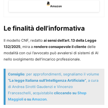
regolati
Amazon
Vantaggi chiave
Impari il Legal Prompting:
come impostare
richieste efficaci, capire come “nasce” una
Le finalità dell’informativa
risposta e usare l’AI con maggiore controllo
Riduci rischi ed errori:
focus su allucinazioni,
Il modello CNF, redatto
ai sensi dell’art. 13 della Legge
bias, finestra di contesto e tecniche pratiche di
132/2025
, mira a
rendere consapevole il cliente
delle
mitigazione (con regole operative)
modalità con cui l’avvocato può avvalersi di sistemi di AI
Costruisci un workflow, non un trucco:
dall’uso
nello svolgimento dell’incarico professionale.
“solo ChatGPT” a un metodo strutturato per
redazione, ricerca, analisi e comunicazione
Consiglio
: per approfondimenti, segnaliamo il volume
Tecniche di scrittura con l’AI:
prompt di
“La legge Italiana sull’Intelligenza Artificiale”
, a cura
redazione, dialogo iterativo, revisione assistita e
di Andrea Sirotti Gaudenzi e Vincenzo
casi pratici per arrivare a testi finali migliori
Franceschelli, acquistabile
cliccando
su
Shop
Ricerca e verifica delle fonti:
livelli di ricerca,
Maggioli
o su
Amazon
.
strumenti e approcci per trovare, controllare e
consolidare informazioni in modo professionale