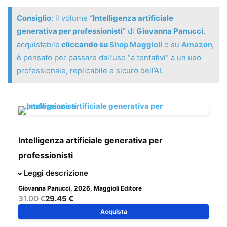
Consiglio
: il volume
“Intelligenza artificiale
generativa per professionisti”
di
Giovanna Panucci
,
acquistabile
cliccando su
Shop Maggioli
o su
Amazon
,
è pensato per passare dall’uso “a tentativi” a un uso
professionale, replicabile e sicuro dell’AI.
Intelligenza artificiale generativa per
professionisti
Questo non è (solo) un libro sull’AI generativa:
è un
Leggi descrizione
manuale di metodo
per passare dall’uso “a tentativi” a un
Giovanna Panucci
, 2026, Maggioli Editore
uso
professionale, replicabile e sicuro
. Una guida
31.00 €
29.45 €
operativa per imparare a dialogare con i modelli, costruire
Acquista
workflow efficaci e verificare gli output, anche in contesti