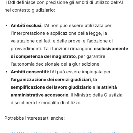
Il Ddl definisce con precisione gli ambiti di utilizzo dell’AI
consolidare informazioni in modo professionale
nel contesto giudiziario:
Privacy e compliance:
indicazioni concrete su
piattaforme, minimizzazione, policy interne e
Ambiti esclusi:
l’AI non può essere utilizzata per
adempimenti GDPR
l’interpretazione e applicazione della legge, la
Appendici operative:
questionari, modelli e
valutazione dei fatti e delle prove, e l’adozione di
documenti pronti all’uso (informative e policy) +
provvedimenti. Tali funzioni rimangono
esclusivamente
vademecum finale dei termini essenziali
di competenza del magistrato
, per garantire
Contenuti aggiuntivi online:
modelli, guide
l’autonomia decisionale della giurisdizione.
pratiche e aggiornamenti inclusi nei 24 mesi
Ambiti consentiti:
l’AI può essere impiegata per
successivi alla pubblicazione
l’organizzazione dei servizi giudiziari
,
la
semplificazione del lavoro giudiziario
e
le attività
Caratteristiche
amministrative accessorie
. Il Ministro della Giustizia
Autrice:
Giovanna Panucci
disciplinerà le modalità di utilizzo.
Pagine:
310
ISBN:
978-88-916-7807-2
Potrebbe interessarti anche:
Accesso a contenuti digitali inclusi
(piattaforma
Maggioli Cloud, con codice nel volume)