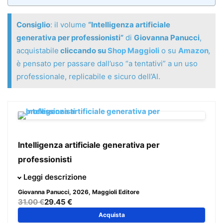
Consiglio
: il volume
“Intelligenza artificiale
generativa per professionisti”
di
Giovanna Panucci
,
acquistabile
cliccando su
Shop Maggioli
o su
Amazon
,
è pensato per passare dall’uso “a tentativi” a un uso
professionale, replicabile e sicuro dell’AI.
Intelligenza artificiale generativa per
professionisti
Questo non è (solo) un libro sull’AI generativa:
è un
Leggi descrizione
manuale di metodo
per passare dall’uso “a tentativi” a un
Giovanna Panucci
, 2026, Maggioli Editore
uso
professionale, replicabile e sicuro
. Una guida
31.00 €
29.45 €
operativa per imparare a dialogare con i modelli, costruire
Acquista