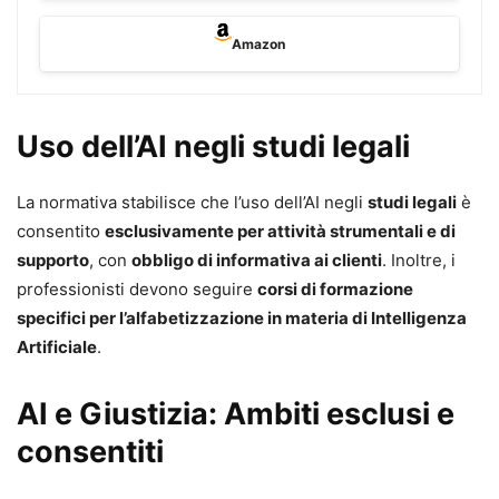
workflow efficaci e verificare gli output, anche in contesti
regolati
Amazon
Vantaggi chiave
Impari il Legal Prompting:
come impostare
richieste efficaci, capire come “nasce” una
Uso dell’AI negli studi legali
risposta e usare l’AI con maggiore controllo
Riduci rischi ed errori:
focus su allucinazioni,
La normativa stabilisce che l’uso dell’AI negli
studi legali
è
bias, finestra di contesto e tecniche pratiche di
consentito
esclusivamente per attività strumentali e di
mitigazione (con regole operative)
supporto
, con
obbligo di informativa ai clienti
. Inoltre, i
Costruisci un workflow, non un trucco:
dall’uso
professionisti devono seguire
corsi di formazione
“solo ChatGPT” a un metodo strutturato per
specifici per l’alfabetizzazione in materia di Intelligenza
redazione, ricerca, analisi e comunicazione
Artificiale
.
Tecniche di scrittura con l’AI:
prompt di
redazione, dialogo iterativo, revisione assistita e
AI e Giustizia: Ambiti esclusi e
casi pratici per arrivare a testi finali migliori
consentiti
Ricerca e verifica delle fonti:
livelli di ricerca,
strumenti e approcci per trovare, controllare e