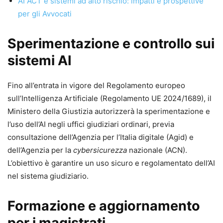
AI ACT e sistemi ad alto rischio: impatti e prospettive
per gli Avvocati
Se vuoi ottenere risultati concreti con l’AI generativa
senza improvvisare
e con un metodo che resta valido
Sperimentazione e controllo sui
anche quando cambiano modelli e strumenti, questo è il
sistemi AI
volume da tenere sulla scrivania.
Acquistalo ora
per avere
subito la guida e l’accesso ai contenuti online in
Fino all’entrata in vigore del Regolamento europeo
aggiornamento per 24 mesi.
sull’Intelligenza Artificiale (Regolamento UE 2024/1689), il
Ministero della Giustizia autorizzerà la sperimentazione e
l’uso dell’AI negli uffici giudiziari ordinari, previa
consultazione dell’Agenzia per l’Italia digitale (Agid) e
dell’Agenzia per la
cybersicurezza
nazionale (ACN).
L’obiettivo è garantire un uso sicuro e regolamentato dell’AI
nel sistema giudiziario.
Formazione e aggiornamento
per i magistrati