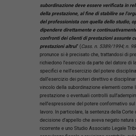
subordinazione deve essere verificata in rel
della prestazione, al fine di stabilire se l’or
del professionista con quella dello studio,
dipendere direttamente e continuativamente 
confronti dei clienti di prestazioni assunte 
prestazioni altrui
” (
Cass. n. 5389/1994; n. 9
pronunce si è precisato che, trattandosi di pr
richiedono l’esercizio da parte del datore di l
specifici e nell’esercizio del potere disciplinare
dall’esercizio dei poteri direttivo e discipli
vincolo della subordinazione elementi come la
prestazione o eventuali controlli sull’adempi
nell’espressione del potere conformativo sul 
lavoro. In particolare, la sentenza della Cor
decisione d’appello che aveva negato natura su
ricorrente e uno Studio Associato Legale Tribut