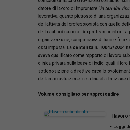
consulenza fiscale e revisione contabile, sul 
datore di lavoro di improntare “
in termini vinc
lavorativa, quanto piuttosto di una organizza
dell’attività del professionista con quella dello
della subordinazione dei professionisti in rag
organizzazione, comprensiva di turni e ferie, 
essi imposta. La
sentenza n. 10043/2004
ha
aveva qualificato come rapporto di lavoro subo
clinica privata sulla base di indici quali il loro
sottoposizione a direttive circa lo svolgimento 
dell’amministrazione in ordine alla fruizione de
Volume consigliato per approfondire
Il lavoro
Il volume
Leggi d