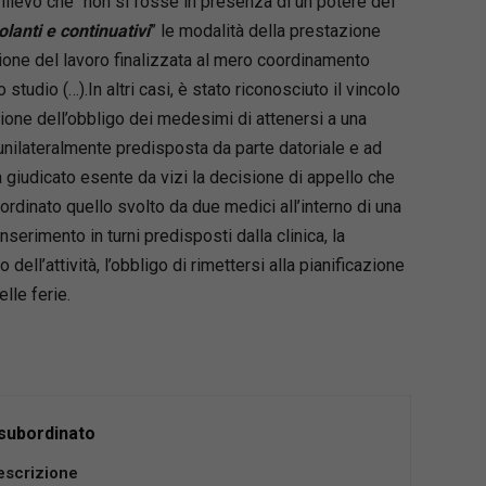
rilievo che “non si fosse in presenza di un potere del
olanti e continuativi
” le modalità della prestazione
zione del lavoro finalizzata al mero coordinamento
 studio (…).In altri casi, è stato riconosciuto il vincolo
ione dell’obbligo dei medesimi di attenersi a una
unilateralmente predisposta da parte datoriale e ad
 giudicato esente da vizi la decisione di appello che
rdinato quello svolto da due medici all’interno di una
 inserimento in turni predisposti dalla clinica, la
dell’attività, l’obbligo di rimettersi alla pianificazione
lle ferie.
 subordinato
 analizza compiutamente l’intera disciplina del
escrizione