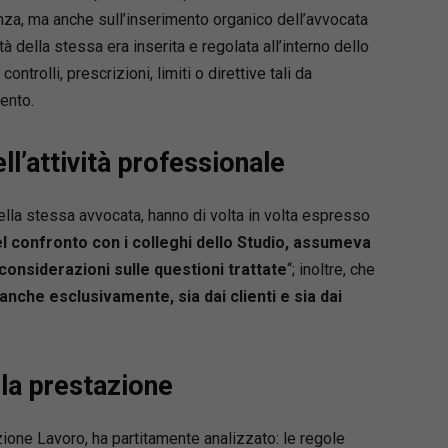
 Ferrante
enza, ma anche sull’inserimento organico dell’avvocata
 Cattolica di Milano, direttore del Master in
ità della stessa era inserita e regolata all’interno dello
a del lavoro e direzione del personale (MUCL);
trolli, prescrizioni, limiti o direttive tali da
timari
ento.
 Cattolica di Milano;
ertocco
à di Padova;
ell’attività professionale
lafà
à di Verona;
a della stessa avvocata, hanno di volta in volta espresso
orti
l confronto con i colleghi dello Studio, assumeva
 Cattolica di Milano;
considerazioni sulle questioni trattate
“; inoltre, che
a Dessì
anche esclusivamente, sia dai clienti e sia dai
 di Cagliari;
ovanna Greco
à di Parma;
a Malzani
lla prestazione
 di Brescia;
vella
ione Lavoro, ha partitamente analizzato: le regole
à di Genova;