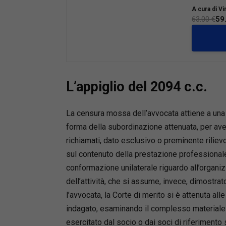
rapporto 
A cura di V
codice civ
63.00 €
59
licenziam
L’opera è
personale,
che si tro
avvicinan
L’appiglio del 2094 c.c.
da altri a
all’esper
stato dell
La censura mossa dell’avvocata attiene a una a
nelle aule
forma della subordinazione attenuata, per aver
di ogni gi
richiamati, dato esclusivo o preminente rilie
L’opera si
sul contenuto della prestazione professionale
all’opera 
conformazione unilaterale riguardo all’organi
cura di C
dell’attività, che si assume, invece, dimostra
Il process
l’avvocata, la Corte di merito si è attenuta all
d’impresa 
Boscati); 
indagato, esaminando il complesso materiale i
Cataudella
esercitato dal socio o dai soci di riferimento