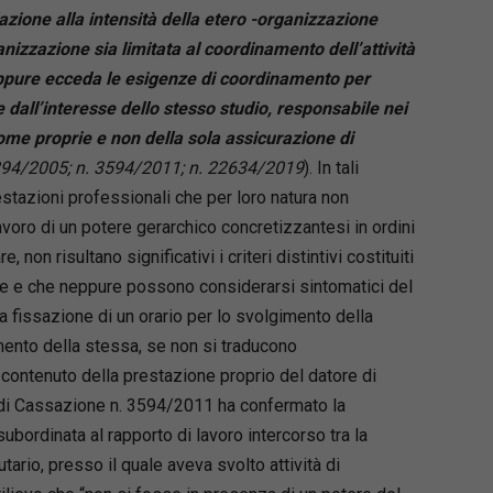
azione alla intensità della etero -organizzazione
ganizzazione sia limitata al coordinamento dell’attività
 oppure ecceda le esigenze di coordinamento per
dall’interesse dello stesso studio, responsabile nei
come proprie e non della sola assicurazione di
894/2005; n. 3594/2011; n. 22634/2019
). In tali
estazioni professionali che per loro natura non
avoro di un potere gerarchico concretizzantesi in ordini
, non risultano significativi i criteri distintivi costituiti
nare e che neppure possono considerarsi sintomatici del
 fissazione di un orario per lo svolgimento della
mento della stessa, se non si traducono
contenuto della prestazione proprio del datore di
te di Cassazione n. 3594/2011 ha confermato la
bordinata al rapporto di lavoro intercorso tra la
ario, presso il quale aveva svolto attività di