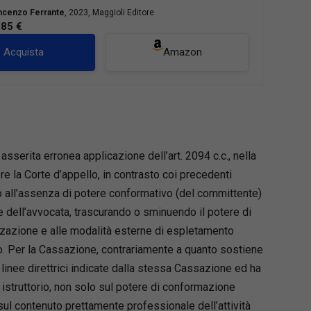
di lavoro subordinato, così come contenuta nel
incenzo Ferrante
, 2023, Maggioli Editore
ile (con la sola eccezione delle regole relative al
.85 €
ento e alle dimissioni).
 stata realizzata pensando al direttore del
Acquista
Amazon
 al consulente del lavoro, all’avvocato e al giudice
vano all’inizio della loro vita professionale o che si
o alla materia per ragioni professionali provenendo
mbiti, ma ha l’ambizione di essere utile anche
to, offrendo una sistematica esposizione dello
’arte in merito alle tante questioni che si incontrano
sserita erronea applicazione dell’art. 2094 c.c., nella
 del Tribunale del lavoro e nella vita professionale
e la Corte d’appello, in contrasto coi precedenti
orno.
vo all’assenza di potere conformativo (del committente)
 colloca nell’ambito di una collana nella quale, oltre
 dell’avvocata, trascurando o sminuendo il potere di
dedicata alla cessazione del rapporto di lavoro (a
zzazione e alle modalità esterne di espletamento
. Colosimo), sono già apparsi i volumi che seguono:
to. Per la Cassazione, contrariamente a quanto sostiene
o del lavoro (a cura di D. Paliaga); Lavoro e crisi
e linee direttrici indicate dalla stessa Cassazione ed ha
(di M. Belviso); Il Lavoro pubblico (a cura di A.
Diritto sindacale (a cura di G. Perone e M.C.
struttorio, non solo sul potere di conformazione
).
 sul contenuto prettamente professionale dell’attività