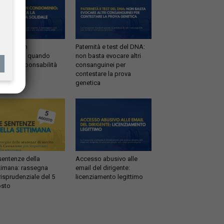
ltrazioni in
Paternità e test del DNA:
dominio: quando
non basta evocare altri
tta la responsabilità
consanguinei per
idale
contestare la prova
genetica
sentenze della
Accesso abusivo alle
timana: rassegna
email del dirigente:
risprudenziale del 5
licenziamento legittimo
sto