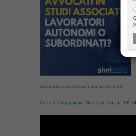
e
C
p
Giur
Civil
Rapporto contrattuale e tutela dei diritti
.
Corte di Cassazione- Sez. Lav.-sent. n. 2827