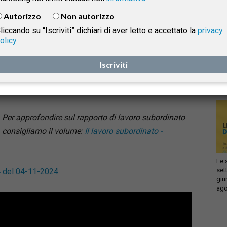
dell’irrinunciabilità delle garanzie di autonomia e
Autorizzo
Non autorizzo
indipendenza degli avvocati, a tutela sia del corretto
liccando su “Iscriviti” dichiari di aver letto e accettato la
privacy
esercizio della professione nei confronti del cliente e
olicy.
Infi
sia del ruolo insostituibile al medesimo spettante per
isprudenza
con
la tutela dei diritti fondamentali e, in ultima analisi,
Iscriviti
sca
sol
per la garanzia dello stato di diritto nel suo
complesso.
e
Per approfondire sul rapporto di lavoro subordinato
consigliamo il volume:
Il lavoro subordinato -
Le 
set
4 del 04-11-2024
giu
ago