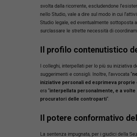
Vincenzo
svolta dalla ricorrente, escludendone l’esist
Università
nello Studio, vale a dire sul modo in cui l’attiv
Consulenz
Studio legale, ed eventualmente sottoposta a con
Mirko Al
surclassare le strette necessità di coordinam
Università
Silvia B
Universit
Il profilo contenutistico d
Laura Ca
Universit
I colleghi, interpellati per lo più su iniziativ
Matteo C
suggerimenti e consigli. Inoltre, l’avvocata “
ne
Università
iniziative personali ed esprimeva proprie 
Ombrett
era “
interpellata personalmente, e a volte 
Università
Maria Gi
procuratori delle controparti
“.
Universit
Francesc
Il potere conformativo de
Università
Marco No
La sentenza impugnata, per i giudici della Sez
Universit