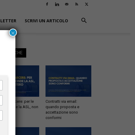
LETTER
SCRIVI UN ARTICOLO
×
EGGI ANCHE
tà in carcere: per le
Contratti via email:
e risponde la ASL, non
quando proposta e
inistero
accettazione sono
conformi