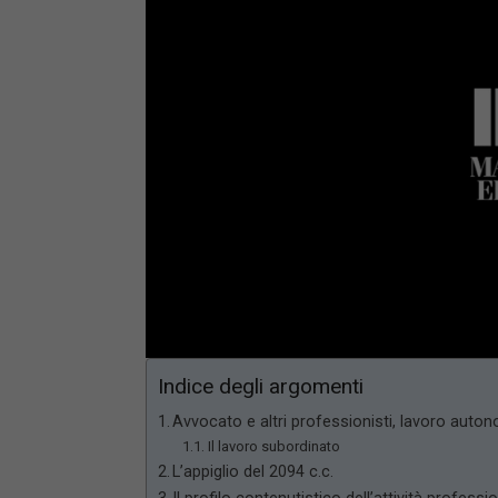
Loaded
:
Unmute
66.17%
Indice degli argomenti
Avvocato e altri professionisti, lavoro aut
Il lavoro subordinato
L’appiglio del 2094 c.c.