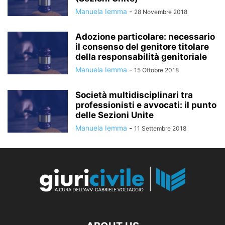
Manuela Iemma
-
28 Novembre 2018
Adozione particolare: necessario
il consenso del genitore titolare
della responsabilità genitoriale
Manuela Iemma
-
15 Ottobre 2018
Società multidisciplinari tra
professionisti e avvocati: il punto
delle Sezioni Unite
Manuela Iemma
-
11 Settembre 2018