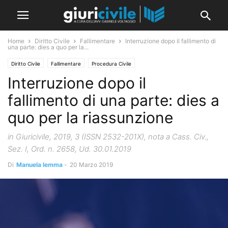
Home
Diritto Civile
Fallimentare
Interruzione dopo il fallimento di
una parte: dies a quo per la...
Diritto Civile
Fallimentare
Procedura Civile
Interruzione dopo il
fallimento di una parte: dies a
quo per la riassunzione
in Giuricivile, 2019, 3 (ISSN 2532-201X), nota a Cass. Civ.,
Sez. I, Ord. n. 2658, Ud. 30.01.2019
Di
Manuela Iemma
-
20 Marzo 2019