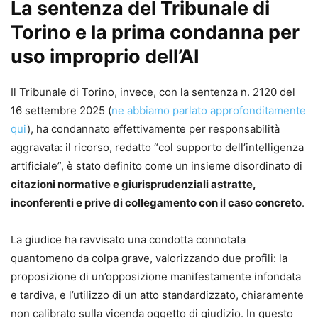
La sentenza del Tribunale di
Italia e all’estero. È responsabile scientifico di vari enti, tra
cui l’Istituto nazionale per la formazione continua di Roma.
Torino e la prima condanna per
Direttore di collane e trattati giuridici, è autore di
uso improprio dell’AI
numerosi volumi, tra cui “Manuale pratico dei marchi e
brevetti”, “Il nuovo diritto d’autore” e “Codice della
Il Tribunale di Torino, invece, con la sentenza n. 2120 del
proprietà industriale”. I suoi articoli vengono pubblicati su
16 settembre 2025 (
ne abbiamo parlato approfonditamente
varie testate giuridiche.
qui
), ha condannato effettivamente per responsabilità
aggravata: il ricorso, redatto “col supporto dell’intelligenza
artificiale”, è stato definito come un insieme disordinato di
citazioni normative e giurisprudenziali astratte,
inconferenti e prive di collegamento con il caso concreto
.
La giudice ha ravvisato una condotta connotata
quantomeno da colpa grave, valorizzando due profili: la
proposizione di un’opposizione manifestamente infondata
e tardiva, e l’utilizzo di un atto standardizzato, chiaramente
non calibrato sulla vicenda oggetto di giudizio. In questo