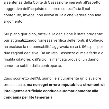
a sentenze della Corte di Cassazione inerenti all’aspetto
analisi della riforma e il confronto con le fonti europee (l’AI
soggettivo dell’acquisto di merce contraffatta il cui
Act e il GDPR) sono accompagnati da schemi e tabelle, e
contenuto, invece, non aveva nulla a che vedere con tale
da un agile glossario giuridico.
argomento.
Vincenzo Franceschelli
Sul piano giuridico, tuttavia, la decisione è stata prudente:
Come professore straordinario prima, e poi come
pur stigmatizzando l’omessa verifica delle fonti, il Collegio
ordinario, ha insegnato nelle Università di Trieste, Siena,
ha escluso la responsabilità aggravata ex art. 96 c.p.c. per
Parma, Milano e Milano Bicocca. È Vicepresidente del
due ragioni decisive. Da un lato, l’assenza di mala fede o di
CNU - Consiglio Nazionale degli Utenti presso l’AGCom
finalità dilatorie; dall’altro, la mancata prova di un danno
Autorità per le garanzie nelle comunicazioni. È stato
concreto subito dalla controparte.
Visiting Professor presso la Seton Hall University Law
School di New Jersey, USA. Direttore responsabile della
L’uso scorretto dell’AI, quindi, è sicuramente un disvalore
Rivista di Diritto Industriale e autore di numerose
processuale,
ma non ogni errore imputabile a strumenti di
monografie e contributi scientifici in varie riviste.
intelligenza artificiale conduce automaticamente alla
Andrea Sirotti Gaudenzi
condanna per lite temeraria
.
Avvocato e docente universitario. Svolge attività di
insegnamento presso Atenei e centri di formazione in