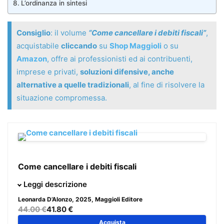
L’ordinanza in sintesi
Consiglio
: il volume
“Come cancellare i debiti fiscali”
,
acquistabile
cliccando
su
Shop Maggioli
o su
Amazon
, offre ai professionisti ed ai contribuenti,
imprese e privati,
soluzioni difensive, anche
alternative a quelle tradizionali
, al fine di risolvere la
situazione compromessa.
Come cancellare i debiti fiscali
Il presente volume vuole offrire ai professionisti ed ai
Leggi descrizione
contribuenti, imprese e privati,
soluzioni difensive, anche
Leonarda D’Alonzo
, 2025, Maggioli Editore
alternative a quelle tradizionali
, al fine di risolvere la
44.00 €
41.80 €
situazione compromessa.
Acquista