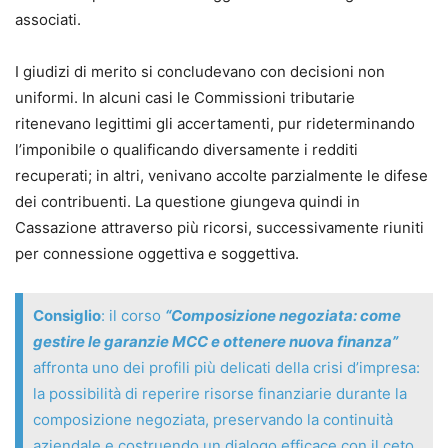
circolari, dei provvedimenti e risposte della P.A., e dei
associati.
vademecum e linee guida dei tribunali.
I giudizi di merito si concludevano con decisioni non
Leonarda D’Alonzo
uniformi. In alcuni casi le Commissioni tributarie
Avvocato, già Giudice Onorario presso il tribunale di
ritenevano legittimi gli accertamenti, pur rideterminando
Ferrara e Giudice dell’Esecuzione in esecuzioni mobiliari,
l’imponibile o qualificando diversamente i redditi
esecuzioni esattoriali mobiliari e immobiliari e
recuperati; in altri, venivano accolte parzialmente le difese
opposizione all’esecuzione nella fase cautelare.
dei contribuenti. La questione giungeva quindi in
Cassazione attraverso più ricorsi, successivamente riuniti
per connessione oggettiva e soggettiva.
Consiglio
: il corso
“Composizione negoziata: come
gestire le garanzie MCC e ottenere nuova finanza”
affronta uno dei profili più delicati della crisi d’impresa:
la possibilità di reperire risorse finanziarie durante la
composizione negoziata, preservando la continuità
aziendale e costruendo un dialogo efficace con il ceto