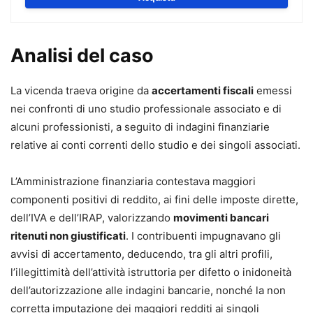
Sono raccolti tutti gli
strumenti utili per una efficace
difesa in ogni fase
, dall’avvio dell’attività imprenditoriale o
Analisi del caso
professionale al primo accertamento/atto impositivo, sino
ai rimedi estremi post decadenza dalle ordinarie azioni
La vicenda traeva origine da
accertamenti fiscali
emessi
difensive.
nei confronti di uno studio professionale associato e di
Il lavoro, aggiornato alle ultime novità legislative e
alcuni professionisti, a seguito di indagini finanziarie
giurisprudenziali nazionali ed europee, analizza le
relative ai conti correnti dello studio e dei singoli associati.
contestazioni più frequenti
, i vizi degli atti impositivi, del
fermo amministrativo, dell’ipoteca e dei pignoramenti
L’Amministrazione finanziaria contestava maggiori
esattoriali e le relative soluzioni, attraverso il
componenti positivi di reddito, ai fini delle imposte dirette,
coordinamento della normativa speciale esattoriale alle
dell’IVA e dell’IRAP, valorizzando
movimenti bancari
previsioni amministrative, agli istituti civilistici, nonché
ritenuti non giustificati
. I contribuenti impugnavano gli
alle norme penali (ad es. la sospensione disposta dal PM a
avvisi di accertamento, deducendo, tra gli altri profili,
seguito di denuncia per usura).
l’illegittimità dell’attività istruttoria per difetto o inidoneità
Al professionista viene offerto un quadro completo del suo
dell’autorizzazione alle indagini bancarie, nonché la non
perimetro d’azione, con l’indicazione puntuale delle
corretta imputazione dei maggiori redditi ai singoli