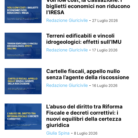
Voli low cost, la Cassazione: i
biglietti economici non riducono
l’IRESA
Redazione Giuricivile
-
27 Luglio 2026
Terreni edificabili e vincoli
idrogeologici: effetti sull’IMU
Redazione Giuricivile
-
17 Luglio 2026
Cartelle fiscali, appello nullo
senza l’agente della riscossione
Redazione Giuricivile
-
16 Luglio 2026
L’abuso del diritto tra Riforma
Fiscale e decreti correttivi: i
nuovi equilibri della certezza
giuridica
Giulia Spina
-
8 Luglio 2026