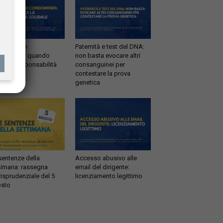
ltrazioni in
Paternità e test del DNA:
dominio: quando
non basta evocare altri
tta la responsabilità
consanguinei per
idale
contestare la prova
genetica
sentenze della
Accesso abusivo alle
timana: rassegna
email del dirigente:
risprudenziale del 5
licenziamento legittimo
sto