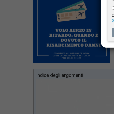
e
C
p
Giur
Civil
Indice degli argomenti