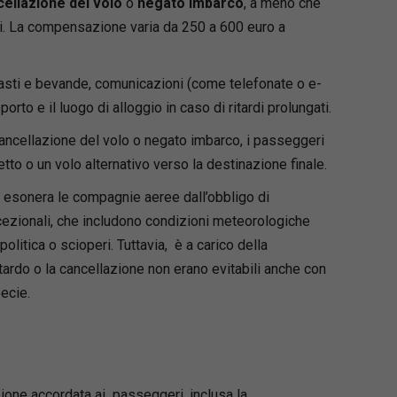
ellazione del volo
o
negato imbarco
, a meno che
i. La compensazione varia da 250 a 600 euro a
 pasti e bevande, comunicazioni (come telefonate o e-
oporto e il luogo di alloggio in caso di ritardi prolungati.
 cancellazione del volo o negato imbarco, i passeggeri
tto o un volo alternativo verso la destinazione finale.
 esonera le compagnie aeree dall’obbligo di
ezionali, che includono condizioni meteorologiche
politica o scioperi. Tuttavia, è a carico della
tardo o la cancellazione non erano evitabili anche con
ecie.
ezione accordata ai passeggeri, inclusa la