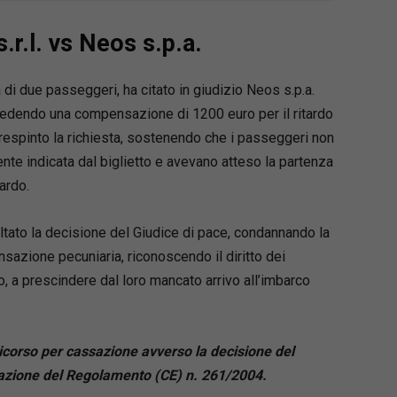
s.r.l. vs Neos s.p.a.
 di due passeggeri, ha citato in giudizio Neos s.p.a.
hiedendo una compensazione di 1200 euro per il ritardo
a respinto la richiesta, sostenendo che i passeggeri non
mente indicata dal biglietto e avevano atteso la partenza
tardo.
baltato la decisione del Giudice di pace, condannando la
azione pecuniaria, riconoscendo il diritto dei
o, a prescindere dal loro mancato arrivo all’imbarco
icorso per cassazione avverso la decisione del
tazione del Regolamento (CE) n. 261/2004.