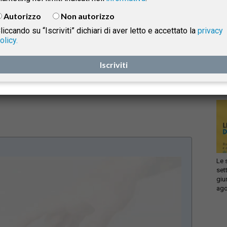
compensazione pecuniaria prevista dal Regolamento
Autorizzo
Non autorizzo
(CE) n. 261/2004 per il ritardo del volo aereo e le
liccando su “Iscriviti” dichiari di aver letto e accettato la
privacy
relative ripercussioni.
olicy.
Infi
isprudenza
con
Corte di Cassazione-III sez. Civ.- ord. n. 7010 del 15-
Iscriviti
sca
sol
03-2024
e
Le 
set
giu
ago