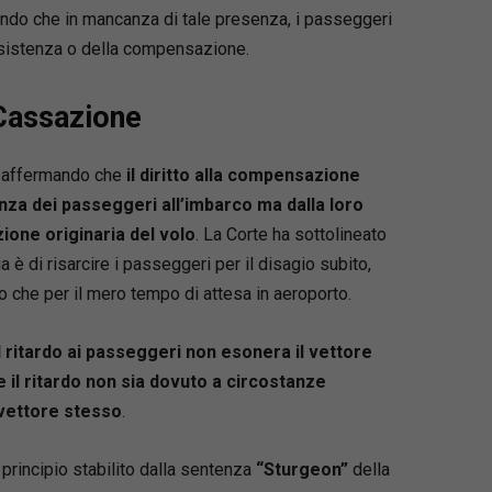
tando che in mancanza di tale presenza, i passeggeri
ssistenza o della compensazione.
 Cassazione
o, affermando che
il diritto alla compensazione
nza dei passeggeri all’imbarco ma dalla loro
ione originaria del volo
. La Corte ha sottolineato
è di risarcire i passeggeri per il disagio subito,
o che per il mero tempo di attesa in aeroporto.
l ritardo ai passeggeri non esonera il vettore
 il ritardo non sia dovuto a circostanze
 vettore stesso
.
 principio stabilito dalla sentenza
“Sturgeon”
della