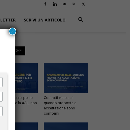
LETTER
SCRIVI UN ARTICOLO
×
EGGI ANCHE
tà in carcere: per le
Contratti via email:
e risponde la ASL, non
quando proposta e
inistero
accettazione sono
conformi