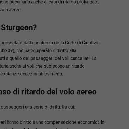
one pecuniaria anche ai casi di ritardo prolungato,
volo aereo.
 Sturgeon?
presentato dalla sentenza della Corte di Giustizia
432/07)
, che ha equiparato il diritto alla
i a quello dei passeggeri dei voli cancellati. La
ia anche ai voli che subiscono un ritardo
ircostanze eccezionali esimenti.
aso di ritardo del volo aereo
asseggeri una serie di diritti, tra cui:
geri hanno diritto a una compensazione economica in