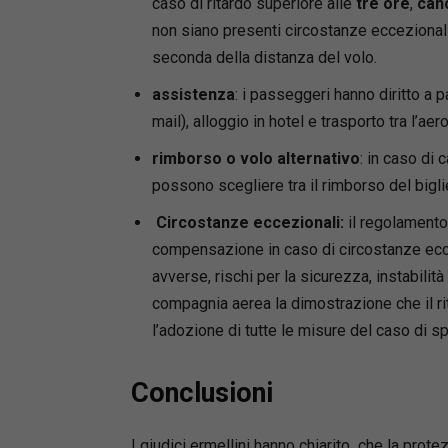
caso di ritardo superiore alle
tre ore
,
canc
non siano presenti circostanze eccezional
seconda della distanza del volo.
assistenza
: i passeggeri hanno diritto a
mail), alloggio in hotel e trasporto tra l’aer
rimborso o volo alternativo
: in caso di
possono scegliere tra il rimborso del biglie
Circostanze eccezionali:
il regolamento
compensazione in caso di circostanze ecc
avverse, rischi per la sicurezza, instabilità 
compagnia aerea la dimostrazione che il ri
l’adozione di tutte le misure del caso di sp
Conclusioni
I giudici ermellini hanno chiarito che la prot