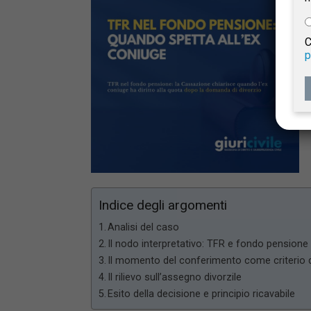
e
C
p
Giur
Civil
Indice degli argomenti
Analisi del caso
Il nodo interpretativo: TFR e fondo pensione
Il momento del conferimento come criterio 
Il rilievo sull’assegno divorzile
Esito della decisione e principio ricavabile