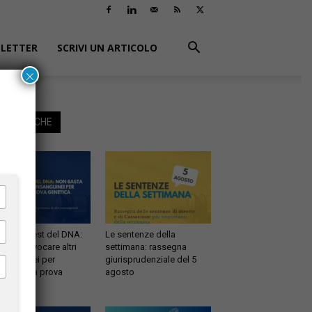
LETTER
SCRIVI UN ARTICOLO
×
EGGI ANCHE
ernità e test del DNA:
Le sentenze della
 basta evocare altri
settimana: rassegna
sanguinei per
giurisprudenziale del 5
testare la prova
agosto
etica