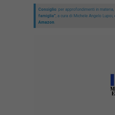
Consiglio
: per approfondimenti in materia
famiglia”
, a cura di Michele Angelo Lupoi,
Amazon
.