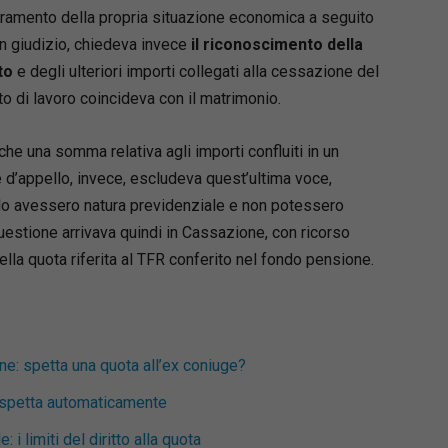
sso di famiglia, integrando riferimenti
oramento della propria situazione economica a seguito
, orientamenti giurisprudenziali e indicazioni di
 in giudizio, chiedeva invece
il riconoscimento della
enza perdere di vista le più autorevoli
to
e degli ulteriori importi collegati alla cessazione del
ni della dottrina.
orto di lavoro coincideva con il matrimonio.
 si sviluppa dai presupposti del processo
izione e competenza) per giungere sino al
imento e all’esecuzione dei provvedimenti
che una somma relativa agli importi confluiti in un
 nel nostro paese (un profilo di sempre
d’appello, invece, escludeva quest’ultima voce,
 rilevanza nell’esperienza pratica). Notevole
o avessero natura previdenziale e non potessero
e è dedicata ai profili difensivi, al contenuto
a questione arrivava quindi in Cassazione, con ricorso
i e alle strategie processuali, con
lla quota riferita al TFR conferito nel fondo pensione.
ondimento delle criticità operative emerse
riforma Cartabia.
pensato per chi, nella pratica quotidiana, cerca
argomentate alle questioni più rilevanti in
e: spetta una quota all’ex coniuge?
 spetta automaticamente
Angelo Lupoi
 del Foro di Bologna e Professore ordinario di
 limiti del diritto alla quota