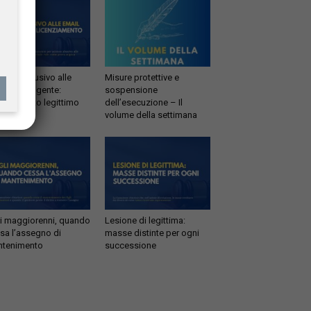
esso abusivo alle
Misure protettive e
il del dirigente:
sospensione
enziamento legittimo
dell’esecuzione – Il
volume della settimana
li maggiorenni, quando
Lesione di legittima:
sa l’assegno di
masse distinte per ogni
tenimento
successione