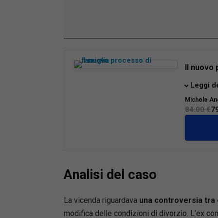
Loaded
:
Mute
66.17%
Il nuovo 
La riform
Leggi d
riforma 
Michele An
modo di t
84.00 €
7
familiari
e genitor
gli oper
operativ
procedur
Analisi del caso
Dalle car
unitario
provvisor
La vicenda riguardava
una controversia tra 
analizza
modifica delle condizioni di divorzio. L’ex c