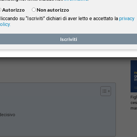
conferito in un fondo di previdenza complementare
Autorizzo
Non autorizzo
può rilevare ai fini della quota spettante all’ex
liccando su “Iscriviti” dichiari di aver letto e accettato la
privacy
coniuge titolare di assegno divorzile
, ai sensi dell’art.
olicy.
12-bis della legge n. 898/1970. Il criterio decisivo non
isprudenza
Acc
è la sola destinazione previdenziale delle somme, ma
Iscriviti
ema
lic
il momento in cui il conferimento è stato effettuato
rispetto alla domanda di divorzio.
e
Fig
ces
man
decisivo