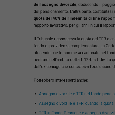
del proce
dell’assegno divorzile
, deducendo il peggi
normativi
del pensionamento. L’altra parte, costituitasi
prassi, s
quota del 40% dell’indennità di fine rappor
espressio
rapporto lavorativo, per gli anni in cui il rapp
L’analisi
(giurisd
riconosc
Il Tribunale riconosceva la quota del TFR e an
stranieri
fondo di previdenza complementare. La Corte 
maggiore
ritenendo che le somme accantonate nel fond
attenzion
rientrare nell’ambito dell’art. 12-bis l. div. L
degli att
dell’ex coniuge che contestava l’esclusione de
l’approf
dopo la 
Potrebbero interessarti anche:
Un testo 
risposte 
Assegno divorzile e TFR nel fondo pension
materia.
Assegno divorzile e TFR: quando la quota
Michele 
Avvocato
TFR in Fondo Pensione e assegno divorzile: i