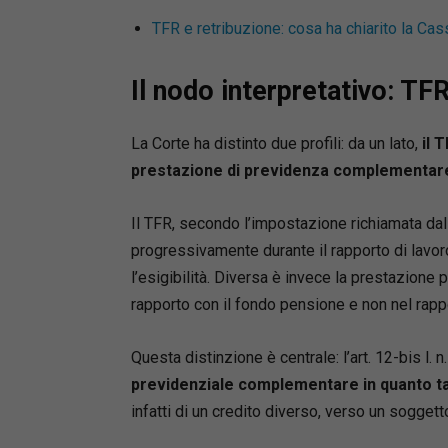
diritto p
TFR e retribuzione: cosa ha chiarito la C
insegna d
collegate
Il nodo interpretativo: TF
conflitti 
Direttor
dall’Uni
La Corte ha distinto due profili: da un lato,
il 
litigatio
prestazione di previdenza complementare
numerosi 
qualità d
Il TFR, secondo l’impostazione richiamata dal
Rivista t
progressivamente durante il rapporto di lavo
editor de
l’esigibilità. Diversa è invece la prestazione
Responsa
Camera de
rapporto con il fondo pensione e non nel rappo
monografi
famiglia,
Questa distinzione è centrale: l’art. 12-bis l.
processu
previdenziale complementare in quanto t
infatti di un credito diverso, verso un sogget