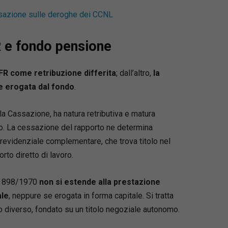
rocessuale civile dell’Università di Bologna, ove
assazione sulle deroghe dei CCNL
iritto processuale civile e altre materie
, tra cui un Laboratorio per la gestione dei
R e fondo pensione
familiari.
e della Summer School organizzata
versità di Bologna a Ravenna su Cross-border
TFR come retribuzione differita
; dall’altro,
la
n and international arbitration. Partecipa a
 erogata dal fondo
.
convegni e seminari in Italia e all’estero in
i relatore. Fa parte del Comitato editoriale della
la Cassazione, ha natura retributiva e matura
rimestrale di diritto e procedura civile ed è
ro. La cessazione del rapporto ne determina
ll’International Journal of Procedural Law.
 previdenziale complementare, che trova titolo nel
bile della sezione dell’Emilia Romagna della
gli avvocati internazionalisti, ha pubblicato
rto diretto di lavoro.
e, articoli e saggi in materia di diritto di
 diritto processuale civile, diritto internazionale
 n. 898/1970
non si estende alla prestazione
ale.
ale
, neppure se erogata in forma capitale. Si tratta
to diverso, fondato su un titolo negoziale autonomo.