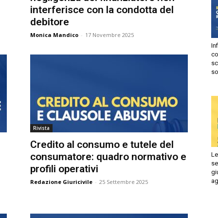
interferisce con la condotta del
Autorizzo
Non autorizzo
debitore
liccando su “Iscriviti” dichiari di aver letto e accettato la
privacy
Monica Mandico
-
17 Novembre 2025
olicy.
Infi
isprudenza
con
Iscriviti
sca
sol
e
Rivista
Credito al consumo e tutele del
Le 
consumatore: quadro normativo e
set
profili operativi
giu
ago
Redazione Giuricivile
-
25 Settembre 2025