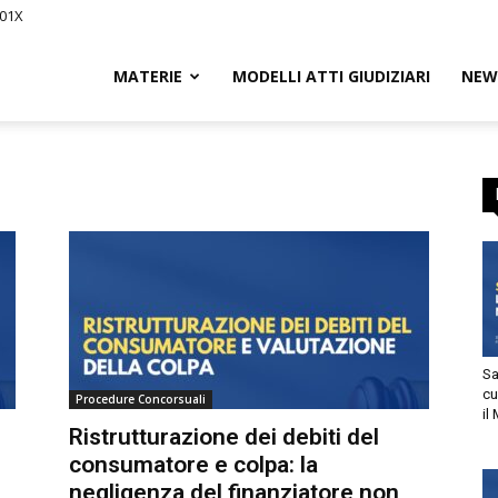
01X
Civile.it
MATERIE
MODELLI ATTI GIUDIZIARI
NEWS
entenze e guide legali per Avvocat
scriviti GRATIS e resta aggiornat
L
l diritto civile
segna
Sani
cur
Procedure Concorsuali
il M
tto
Ristrutturazione dei debiti del
consumatore e colpa: la
utorizzo l’invio di comunicazioni a scopo commerciale e di
negligenza del finanziatore non
arketing nei limiti indicati nell’
informativa
.