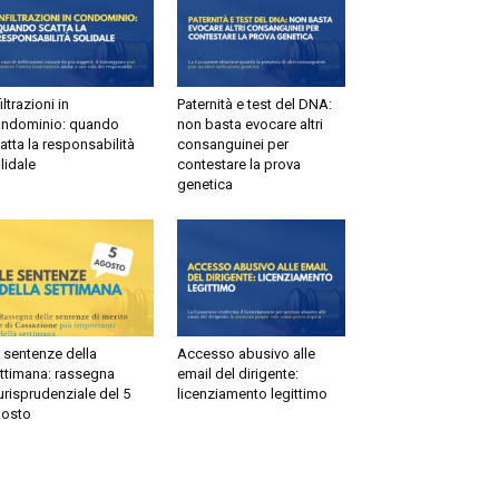
ltrazioni in
Paternità e test del DNA:
dominio: quando
non basta evocare altri
tta la responsabilità
consanguinei per
idale
contestare la prova
genetica
sentenze della
Accesso abusivo alle
timana: rassegna
email del dirigente:
risprudenziale del 5
licenziamento legittimo
sto