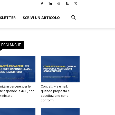
LETTER
SCRIVI UN ARTICOLO
×
i:
o
EGGI ANCHE
tà in carcere: per le
Contratti via email:
e risponde la ASL, non
quando proposta e
inistero
accettazione sono
conformi