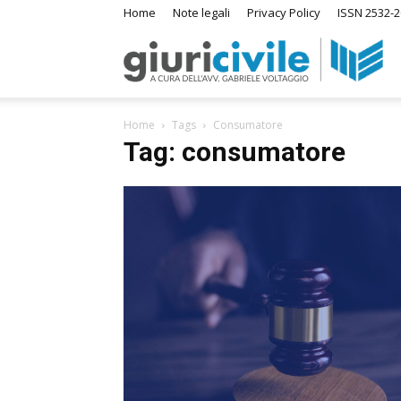
Home
Note legali
Privacy Policy
ISSN 2532-2
Giuri
S
Home
Tags
Consumatore
–
Tag: consumatore
I
su
Ras
di
Diri
A
m