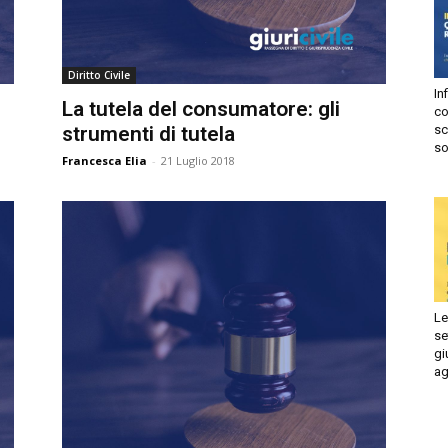
Autorizzo
Non autorizzo
liccando su “Iscriviti” dichiari di aver letto e accettato la
privacy
Diritto Civile
olicy.
Infi
isprudenza
La tutela del consumatore: gli
con
Iscriviti
strumenti di tutela
sca
sol
Francesca Elia
-
21 Luglio 2018
e
Le 
set
giu
ago