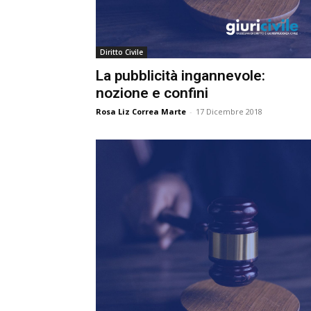
e
C
Diritto Civile
p
Giur
La pubblicità ingannevole:
nozione e confini
Rosa Liz Correa Marte
-
17 Dicembre 2018
Civil