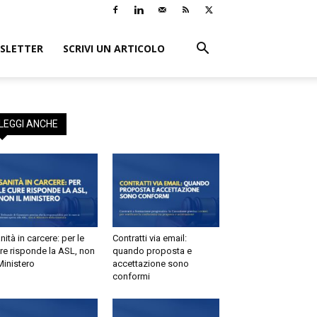
LETTER
SCRIVI UN ARTICOLO
×
i:
o
EGGI ANCHE
tà in carcere: per le
Contratti via email:
e risponde la ASL, non
quando proposta e
inistero
accettazione sono
conformi