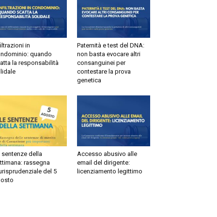
ltrazioni in
Paternità e test del DNA:
dominio: quando
non basta evocare altri
tta la responsabilità
consanguinei per
idale
contestare la prova
genetica
sentenze della
Accesso abusivo alle
timana: rassegna
email del dirigente:
risprudenziale del 5
licenziamento legittimo
sto