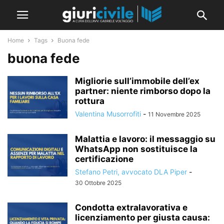
Home
Tags
Buona fede
buona fede
Migliorie sull’immobile dell’ex
partner: niente rimborso dopo la
rottura
Valentina Musorrofiti
-
11 Novembre 2025
Malattia e lavoro: il messaggio su
WhatsApp non sostituisce la
certificazione
Stefano Petri, avvocato DLA Piper
-
30 Ottobre 2025
Condotta extralavorativa e
licenziamento per giusta causa: