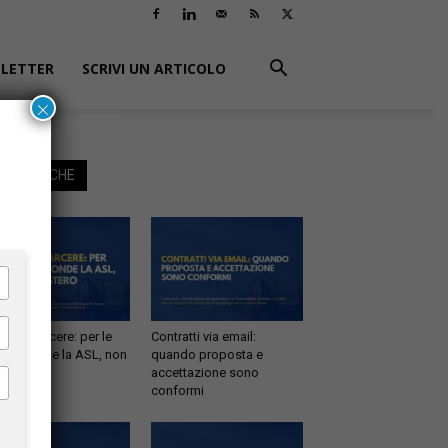
LETTER
SCRIVI UN ARTICOLO
×
EGGI ANCHE
tà in carcere: per le
Contratti via email:
e risponde la ASL, non
quando proposta e
inistero
accettazione sono
conformi