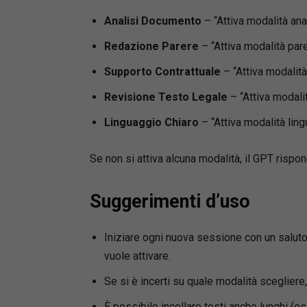
Analisi Documento
– “Attiva modalità anal
Redazione Parere
– “Attiva modalità par
Supporto Contrattuale
– “Attiva modalità
Revisione Testo Legale
– “Attiva modali
Linguaggio Chiaro
– “Attiva modalità ling
Se non si attiva alcuna modalità, il GPT ris
Suggerimenti d’uso
Iniziare ogni nuova sessione con un saluto 
vuole attivare.
Se si è incerti su quale modalità scegliere
È possibile incollare testi anche lunghi (es. 