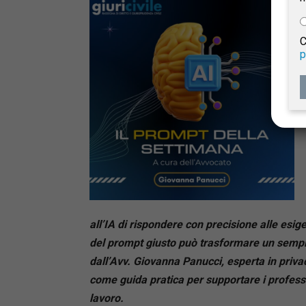
e
C
p
Giur
Civil
all’IA di rispondere con precisione alle esig
del prompt giusto può trasformare un sempli
dall’Avv. Giovanna Panucci, esperta in privac
come guida pratica per supportare i profession
lavoro.