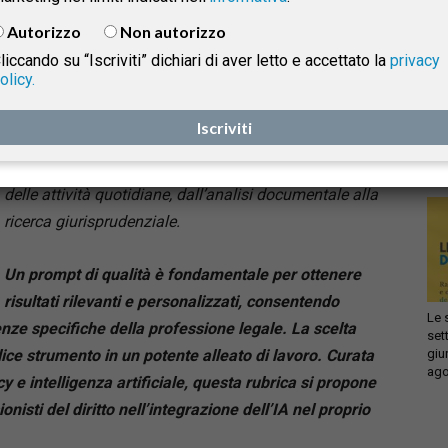
Tutto il potenziale dell’AI generativa inizia con la
Autorizzo
Non autorizzo
scelta del prompt giusto.
liccando su “Iscriviti” dichiari di aver letto e accettato la
privacy
olicy.
Nel contesto professionale, sempre più dinamico e
Infi
isprudenza
competitivo, le tecnologie basate sull’Intelligenza
con
Iscriviti
sca
Artificiale generativa (GenAI) stanno emergendo
sol
come strumenti strategici per ottimizzare la gestione
e
delle attività quotidiane, dall’analisi documentale alla
ricerca giurisprudenziale.
Un prompt di qualità è fondamentale per ottenere
risultati rilevanti e personalizzati, consentendo
Le 
enze specifiche della professione legale. La scelta
set
giu
ce strumento in un potente alleato di lavoro. Curata
ago
y e intelligenza artificiale, questa rubrica si propone
isti del diritto nell’integrazione dell’IA nel proprio