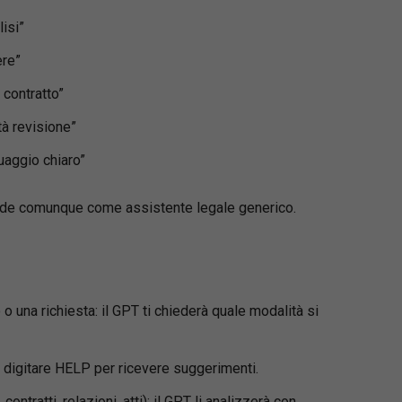
isi”
ere”
 contratto”
tà revisione”
uaggio chiaro”
ponde comunque come assistente legale generico.
o una richiesta: il GPT ti chiederà quale modalità si
, digitare HELP per ricevere suggerimenti.
contratti, relazioni, atti): il GPT li analizzerà con