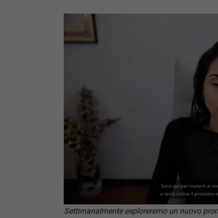
Loaded
:
Mute
78.61%
Settimanalmente esploreremo un nuovo prompt