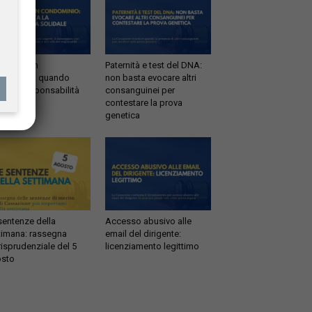
ltrazioni in
Paternità e test del DNA:
dominio: quando
non basta evocare altri
tta la responsabilità
consanguinei per
idale
contestare la prova
genetica
sentenze della
Accesso abusivo alle
timana: rassegna
email del dirigente:
risprudenziale del 5
licenziamento legittimo
sto