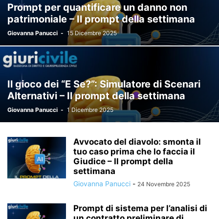
Prompt per quantificare un danno non
patrimoniale – Il prompt della settimana
Giovanna Panucci
-
15 Dicembre 2025
Il gioco dei “E Se?”: Simulatore di Scenari
Alternativi – Il prompt della settimana
Giovanna Panucci
-
1 Dicembre 2025
Avvocato del diavolo: smonta il
tuo caso prima che lo faccia il
Giudice – Il prompt della
settimana
Giovanna Panucci
-
24 Novembre 2025
Prompt di sistema per l’analisi di
un contratto preliminare di