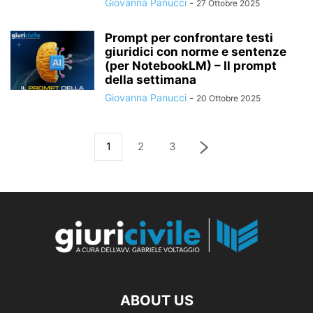
Giovanna Panucci
-
27 Ottobre 2025
Prompt per confrontare testi
giuridici con norme e sentenze
(per NotebookLM) – Il prompt
della settimana
Giovanna Panucci
-
20 Ottobre 2025
1
2
3
ABOUT US