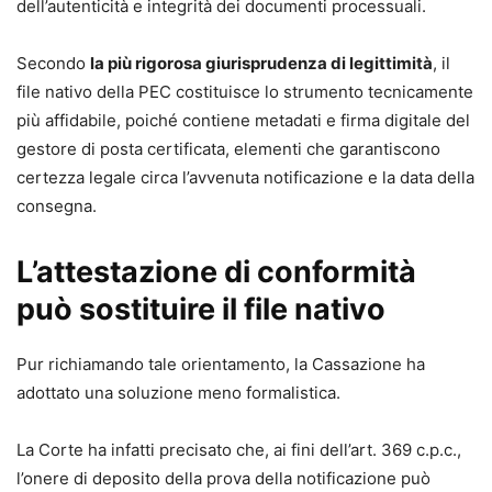
dell’autenticità e integrità dei documenti processuali.
adempimenti
• Formulario online personalizzabile
, incluso con l’acquisto
Secondo
la più rigorosa giurisprudenza di legittimità
, il
file nativo della PEC costituisce lo strumento tecnicamente
Autrice
più affidabile, poiché contiene metadati e firma digitale del
Lucilla Nigro
gestore di posta certificata, elementi che garantiscono
Autrice di formulari giuridici, unitamente al padre avv.
certezza legale circa l’avvenuta notificazione e la data della
Benito Nigro, dall’anno 1990. Avvocato cassazionista,
consegna.
Mediatore civile e Giudice ausiliario presso la Corte di
Appello di Napoli, sino al dicembre 2022, è attualmente
L’attestazione di conformità
Giudice di pace in Agropoli.
può sostituire il file nativo
Pur richiamando tale orientamento, la Cassazione ha
adottato una soluzione meno formalistica.
La Corte ha infatti precisato che, ai fini dell’art. 369 c.p.c.,
l’onere di deposito della prova della notificazione può