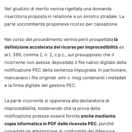
L’opera raccoglie
oltre 200 formule
, ciascuna corredata
Nel giudizio di merito veniva rigettata una domanda
da:
risarcitoria proposta in relazione a un sinistro stradale. La
•
riferimento normativo puntuale,
parte soccombente proponeva ricorso per cassazione.
•
commento operativo,
•
indicazione dei termini e delle scadenze,
Nel corso del procedimento veniva però prospettata
la
•
preclusioni processuali,
definizione accelerata del ricorso per improcedibilità
ex
•
massime giurisprudenziali di riferimento.
art. 369, comma 2, n. 2, c.p.c., sul presupposto che il
ricorrente non avesse depositato il file nativo digitale della
Un supporto concreto per impostare correttamente la
notificazione PEC della sentenza impugnata. In particolare,
strategia difensiva e redigere atti completi, aggiornati e
mancavano i file originali .eml o .msg contenenti i metadati
conformi alle nuove regole del processo civile.
e la firma digitale del gestore PEC.
Contenuti principali
La parte ricorrente si opponeva alla declaratoria di
Il formulario copre in modo sistematico tutte le fasi e i
improcedibilità, sostenendo che la prova della
procedimenti del processo civile, tra cui:
notificazione potesse essere fornita
anche mediante
•
parti e difensori, mediazione e negoziazione assistita;
copia informatica in PDF delle ricevute PEC
, purché
•
giudizio di primo grado davanti al tribunale e al giudice di
corredata da attestazione di conformità del difensore.