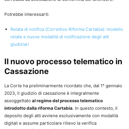
pace;
•
appello, ricorso per Cassazione e altre impugnazioni;
Potrebbe interessarti:
•
controversie di lavoro;
•
precetto ed esecuzione, opposizioni all’esecuzione;
Relata di notifica (Correttivo Riforma Cartabia): modello
•
procedimento di ingiunzione, sfratto e finita locazione;
relate e nuove modalità di notificazione degli atti
•
procedimenti cautelari e procedimento semplificato di
giudiziari
cognizione;
•
procedimenti possessori;
Il nuovo processo telematico in
•
separazione, divorzio e cumulo delle domande;
•
arbitrato e trasferimento del contenzioso in sede
Cassazione
arbitrale.
La Corte ha preliminarmente ricordato che, dal 1° gennaio
Punti di forza
2023, il giudizio di cassazione è integralmente
•
Aggiornamento normativo e giurisprudenziale costante
assoggettato
al regime del processo telematico
•
Impostazione pratico-operativa, pensata per l’attività
introdotto dalla riforma Cartabia
. In questo contesto, il
quotidiana dello studio
deposito degli atti avviene esclusivamente con modalità
•
Formulari commentati e immediatamente utilizzabili
digitali e assume particolare rilievo la verifica
•
Schemi chiari per orientarsi tra riti, termini e