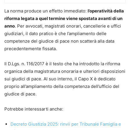
tribunale, modalità di introduzione del giudizio,
svolgimento dell’istruttoria, decisione e regime delle
La norma produce un effetto immediato:
l’operatività della
impugnazioni.
riforma legata a quel termine viene spostata avanti di un
Uno spazio centrale è dedicato al
procedimento
anno
. Per avvocati, magistrati onorari, cancellerie e uffici
semplificato di cognizione
, alla
digitalizzazione
del
giudiziari, il dato pratico è che l’ampliamento delle
processo e agli strumenti deflattivi, con approfondimenti
competenze del giudice di pace non scatterà alla data
operativi sugli istituti maggiormente ricorrenti nella
precedentemente fissata.
prassi, come l’opposizione a decreto ingiuntivo e
l’opposizione a sanzioni amministrative.
Il D.Lgs. n. 116/2017 è il testo che ha introdotto la riforma
Il volume tiene conto delle innovazioni introdotte
organica della magistratura onoraria e ulteriori disposizioni
dall’ultima riforma del processo civile,
cd. Riforma
sui giudici di pace. Al suo interno, il Capo X è dedicato
Cartabia e successivi correttivi
, evidenziandone l
’impatto
proprio all’ampliamento della competenza dell’ufficio del
concreto sul rito
davanti al giudice di pace e sulle
giudice di pace.
tecniche di gestione del processo per offrire uno
strumento di studio e di lavoro ad avvocati,
Potrebbe interessarti anche:
magistrati onorari e operatori del diritto.
Decreto Giustizia 2025: rinvii per Tribunale Famiglia e