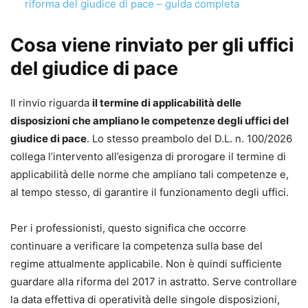
Angela Allegria,
riforma del giudice di pace – guida completa
Avvocato del Foro di Ragusa, mediatore familiare, civile e
commerciale. Direttore della rivista Nuove Frontiere del
Cosa viene rinviato per gli uffici
Diritto, è autrice di numerose pubblicazioni scientifiche.
del giudice di pace
Federica Federici,
Avvocato del Foro di Roma e docente a contratto di diritto
Il rinvio riguarda
il termine di applicabilità delle
penale, delle nuove tecnologie e costituzionale. Autrice di
disposizioni che ampliano le competenze degli uffici del
numerose pubblicazioni, è relatrice e organizzatrice di
giudice di pace
. Lo stesso preambolo del D.L. n. 100/2026
convegni sul territorio nazionale.
collega l’intervento all’esigenza di prorogare il termine di
applicabilità delle norme che ampliano tali competenze e,
al tempo stesso, di garantire il funzionamento degli uffici.
Per i professionisti, questo significa che occorre
continuare a verificare la competenza sulla base del
regime attualmente applicabile. Non è quindi sufficiente
guardare alla riforma del 2017 in astratto. Serve controllare
la data effettiva di operatività delle singole disposizioni,