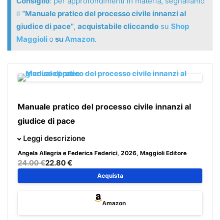
Consiglio
: per approfondimenti in materia, segnaliamo
il
“Manuale pratico del processo civile innanzi al
giudice di pace”
,
acquistabile cliccando
su
Shop
Maggioli
o
su
Amazon
.
Manuale pratico del processo civile innanzi al
giudice di pace
Il volume propone un’analisi organica e aggiornata del
Leggi descrizione
processo civile davanti al giudice di pace, ricostruendone
Angela Allegria e Federica Federici
, 2026, Maggioli Editore
la disciplina alla luce delle più recenti novità normative e
24.00 €
22.80 €
giurisprudenziali.
Acquista
L’opera esamina in modo sistematico la struttura del rito
civile, con particolare attenzione ai
profili processuali
:
Amazon
competenza per materia, valore e territorio, rapporti con il