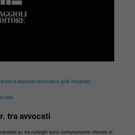
erà il deposito telematico (pdf integrale)
privata
r. tra avvocati
andate a.r. tra colleghi sono comunemente ritenute in