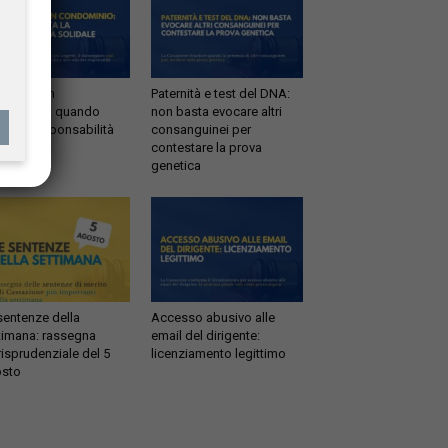
ltrazioni in
Paternità e test del DNA:
dominio: quando
non basta evocare altri
tta la responsabilità
consanguinei per
idale
contestare la prova
genetica
sentenze della
Accesso abusivo alle
timana: rassegna
email del dirigente:
risprudenziale del 5
licenziamento legittimo
sto