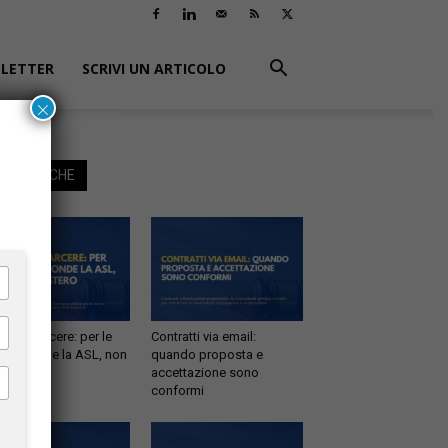
LETTER
SCRIVI UN ARTICOLO
×
EGGI ANCHE
tà in carcere: per le
Contratti via email:
e risponde la ASL, non
quando proposta e
inistero
accettazione sono
conformi