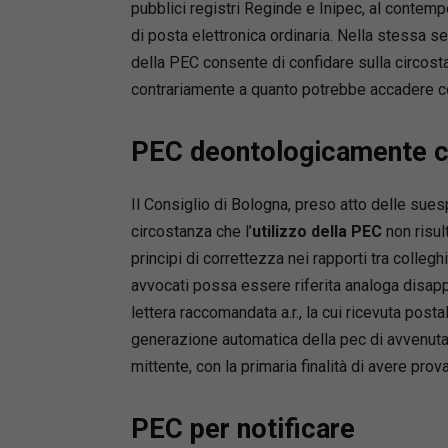
pubblici registri Reginde e Inipec, al contemp
di posta elettronica ordinaria. Nella stessa sed
della PEC consente di confidare sulla circosta
contrariamente a quanto potrebbe accadere con
PEC deontologicamente c
Il Consiglio di Bologna, preso atto delle sues
circostanza che l’
utilizzo della PEC
non risult
principi di correttezza nei rapporti tra collegh
avvocati possa essere riferita analoga disapp
lettera raccomandata a.r., la cui ricevuta posta
generazione automatica della pec di avvenuta
mittente, con la primaria finalità di avere pro
PEC per notificare