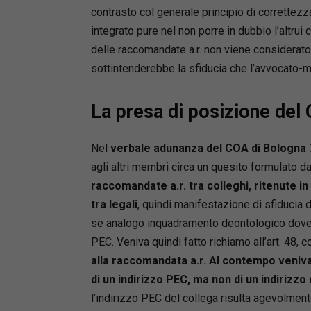
contrasto col generale principio di correttezz
integrato pure nel non porre in dubbio l’altrui 
delle raccomandate a.r. non viene considerato 
sottintenderebbe la sfiducia che l’avvocato-mi
La presa di posizione del
Nel
verbale adunanza del COA di Bologna 
agli altri membri circa un quesito formulato d
raccomandate a.r. tra colleghi, ritenute in
tra legali
, quindi manifestazione di sfiducia d
se analogo inquadramento deontologico doves
PEC. Veniva quindi fatto richiamo all’art. 48,
alla raccomandata a.r. Al contempo veniva
di un indirizzo PEC, ma non di un indirizzo
l’indirizzo PEC del collega risulta agevolment