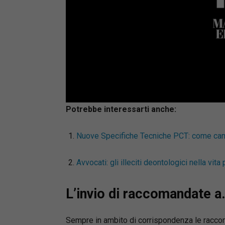
Loaded
:
Mute
66.17%
Potrebbe interessarti anche:
Nuove Specifiche Tecniche PCT: come cambi
Avvocati: gli illeciti deontologici nella vita 
L’invio di raccomandate a.
Sempre in ambito di corrispondenza le raccom