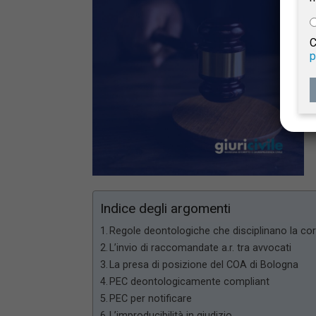
e
C
p
Giur
Civil
Indice degli argomenti
Regole deontologiche che disciplinano la co
L’invio di raccomandate a.r. tra avvocati
La presa di posizione del COA di Bologna
PEC deontologicamente compliant
PEC per notificare
L’improducibilità in giudizio