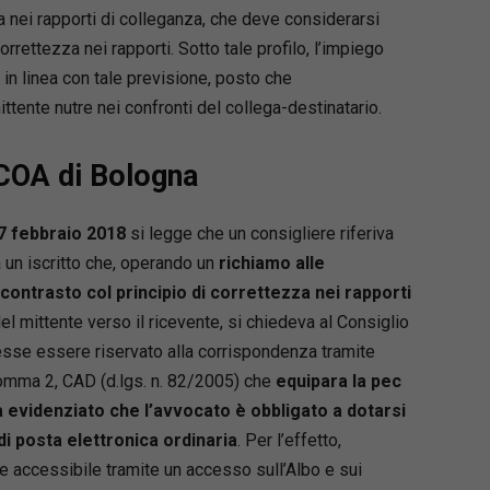
a nei rapporti di colleganza, che deve considerarsi
correttezza nei rapporti. Sotto tale profilo, l’impiego
in linea con tale previsione, posto che
ttente nutre nei confronti del collega-destinatario.
 COA di Bologna
7 febbraio 2018
si legge che un consigliere riferiva
a un iscritto che, operando un
richiamo alle
 contrasto col principio di correttezza nei rapporti
el mittente verso il ricevente, si chiedeva al Consiglio
se essere riservato alla corrispondenza tramite
 comma 2, CAD (d.lgs. n. 82/2005) che
equipara la pec
 evidenziato che l’avvocato è obbligato a dotarsi
 di posta elettronica ordinaria
. Per l’effetto,
e accessibile tramite un accesso sull’Albo e sui