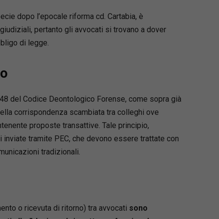
ecie dopo l’epocale riforma cd. Cartabia, è
agiudiziali, pertanto gli avvocati si trovano a dover
bligo di legge.
io
o 48 del Codice Deontologico Forense, come sopra già
della corrispondenza scambiata tra colleghi ove
ntenente proposte transattive. Tale principio,
 inviate tramite PEC, che devono essere trattate con
unicazioni tradizionali.
ento o ricevuta di ritorno) tra avvocati
sono