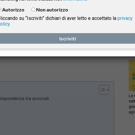
scorrettezza deontologica derivante dall’impiego
Autorizzo
Non autorizzo
delle raccomandate AR, con la precisazione, fornita
liccando su “Iscriviti” dichiari di aver letto e accettato la
privacy
dal COA di Bologna nel 2018, che nel caso concreto
olicy.
Infi
non sia utilizzata in modo da insinuare sfiducia o
isprudenza
con
mancanza di rispetto.
Iscriviti
sca
sol
e
Le 
rrispondenza tra avvocati
set
giu
ago