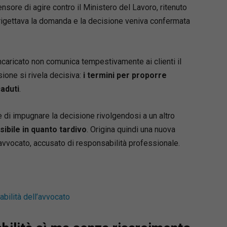
raccoglie
oltre 200 formule
, ciascuna corredata
sore di agire contro il Ministero del Lavoro, ritenuto
e rigettava la domanda e la decisione veniva confermata
ento normativo puntuale,
to operativo,
ione dei termini e delle scadenze,
incaricato non comunica tempestivamente ai clienti il
ioni processuali,
ione si rivela decisiva:
i termini per proporre
 giurisprudenziali di riferimento.
aduti
.
rto concreto per impostare correttamente la
 difensiva e redigere atti completi, aggiornati
e di impugnare la decisione rivolgendosi a un altro
mi alle nuove regole del processo civile.
ibile in quanto tardivo
. Origina quindi una nuova
 avvocato, accusato di responsabilità professionale.
 principali
ario copre in modo sistematico tutte le fasi e i
nti del processo civile, tra cui:
 difensori, mediazione e negoziazione assistita;
bilità dell’avvocato
 di primo grado davanti al tribunale e al giudice
, ricorso per Cassazione e altre impugnazioni;