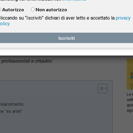
Cassazione, III Sezione Civile, si è pronunciata in
Autorizzo
Non autorizzo
tema di
responsabilità professionale dell’avvocato e
liccando su “Iscriviti” dichiari di aver letto e accettato la
privacy
danno derivante dalla perdita della possibilità di
olicy.
Infi
impugnare una sentenza
. Il provvedimento
isprudenza
con
ridefinisce i criteri per valutare il nesso causale tra
Iscriviti
sca
sol
condotta del difensore e pregiudizio subito dal
cliente, offrendo importanti chiarimenti per
e
professionisti e cittadini.
Le 
set
 risarcimento
giu
ago
one “ex ante”