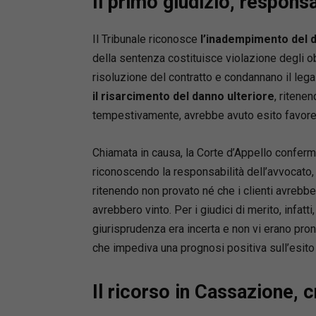
Il primo giudizio, respons
•
controv
•
precett
Il Tribunale riconosce
l’inadempimento del 
•
procedi
della sentenza costituisce violazione degli ob
•
procedi
risoluzione del contratto e condannano il legal
cognizio
•
procedi
il risarcimento del danno ulteriore
, ritene
•
separaz
tempestivamente, avrebbe avuto esito favore
•
arbitra
arbitrale
Chiamata in causa, la Corte d’Appello conferm
riconoscendo la responsabilità dell’avvocato,
Punti di 
ritenendo non provato né che i clienti avrebb
•
Aggiorn
avrebbero vinto. Per i giudici di merito, infat
costant
giurisprudenza era incerta e non vi erano pro
•
Imposta
quotidian
che impediva una prognosi positiva sull’esito 
•
Formula
•
Schemi c
Il ricorso in Cassazione, c
adempim
• Formul