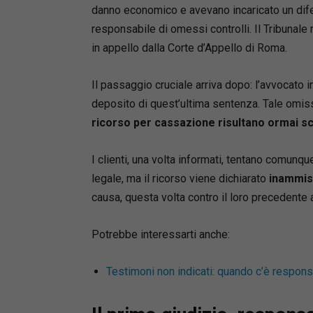
L’opera 
danno economico e avevano incaricato un difen
da:
responsabile di omessi controlli. Il Tribunal
•
riferim
in appello dalla Corte d’Appello di Roma.
•
commen
•
indicaz
Il passaggio cruciale arriva dopo: l’avvocato 
•
preclus
deposito di quest’ultima sentenza. Tale omiss
•
massime
ricorso per cassazione risultano ormai sc
Un suppo
strategia
I clienti, una volta informati, tentano comunqu
e confor
legale, ma il ricorso viene dichiarato
inammiss
causa, questa volta contro il loro precedente
Contenuti
Il formul
Potrebbe interessarti anche:
procedime
•
parti e
Testimoni non indicati: quando c’è responsa
•
giudizio
di pace;
•
appello