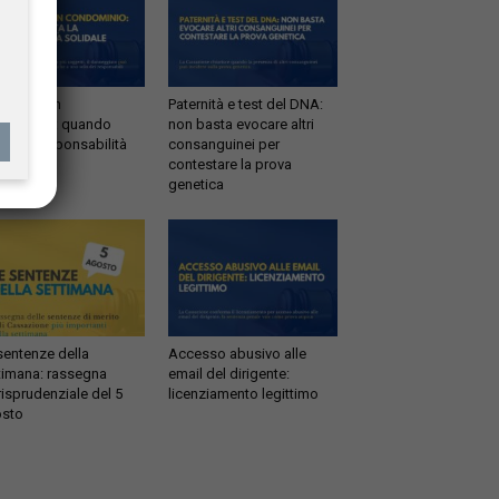
ltrazioni in
Paternità e test del DNA:
dominio: quando
non basta evocare altri
tta la responsabilità
consanguinei per
idale
contestare la prova
genetica
sentenze della
Accesso abusivo alle
timana: rassegna
email del dirigente:
risprudenziale del 5
licenziamento legittimo
sto