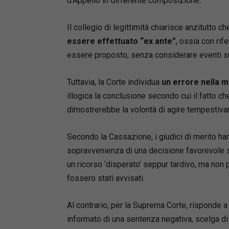
d’Appello in differente composizione.
Il collegio di legittimità chiarisce anzitutto c
essere effettuato “ex ante”
, ossia con rif
essere proposto, senza considerare eventi s
Tuttavia, la Corte individua
un errore nella m
illogica la conclusione secondo cui il fatto ch
dimostrerebbe la volontà di agire tempestiv
Secondo la Cassazione, i giudici di merito ha
sopravvenienza di una decisione favorevole s
un ricorso ‘disperato’ seppur tardivo, ma non
fossero stati avvisati.
Al contrario, per la Suprema Corte, risponde a 
informato di una sentenza negativa, scelga di