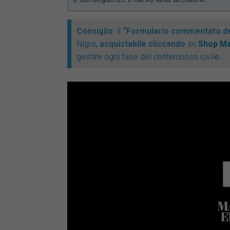
Consiglio
: il
“Formulario commentato de
Nigro,
acquistabile cliccando
su
Shop Ma
gestire ogni fase del contenzioso civile.