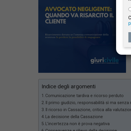
e
C
p
Giur
Civil
Indice degli argomenti
Comunicazione tardiva e ricorso perduto
Il primo giudizio, responsabilità sì ma senza
Il ricorso in Cassazione, critica alla valutazi
La decisione della Cassazione
L’incertezza non è prova negativa
Conseguenze e rilievo della decisione