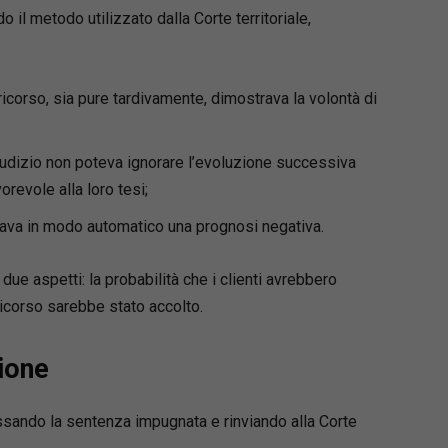
 il metodo utilizzato dalla Corte territoriale,
o
igro
ricorso, sia pure tardivamente, dimostrava la volontà di
i formulari giuridici, unitamente al padre avv.
igro, dall’anno 1990. Avvocato cassazionista,
giudizio non poteva ignorare l’evoluzione successiva
 civile e Giudice ausiliario presso la Corte di
orevole alla loro tesi;
i Napoli, sino al dicembre 2022, è attualmente
i pace in Agropoli.
icava in modo automatico una prognosi negativa.
ue aspetti: la probabilità che i clienti avrebbero
 ricorso sarebbe stato accolto.
ione
assando la sentenza impugnata e rinviando alla Corte