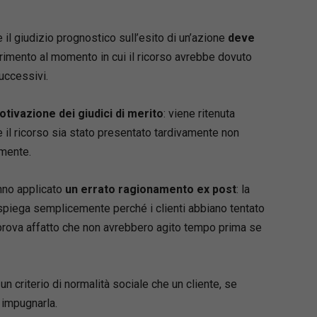
he il giudizio prognostico sull’esito di un’azione
deve
erimento al momento in cui il ricorso avrebbe dovuto
uccessivi.
otivazione dei giudici di merito
: viene ritenuta
e il ricorso sia stato presentato tardivamente non
amente.
nno applicato
un errato ragionamento ex post
: la
piega semplicemente perché i clienti abbiano tentato
 prova affatto che non avrebbero agito tempo prima se
un criterio di normalità sociale che un cliente, se
 impugnarla.