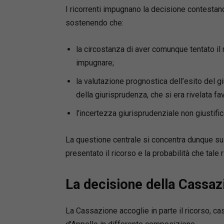
I ricorrenti impugnano la decisione contestando
l’acquist
sostenendo che:
Autrice
Lucilla N
la circostanza di aver comunque tentato il 
Autrice d
impugnare;
Benito N
la valutazione prognostica dell’esito del 
Mediatore
della giurisprudenza, che si era rivelata fav
Appello d
Giudice d
l’incertezza giurisprudenziale non giustif
La questione centrale si concentra dunque su d
presentato il ricorso e la probabilità che tale
La decisione della Cassaz
La Cassazione accoglie in parte il ricorso, c