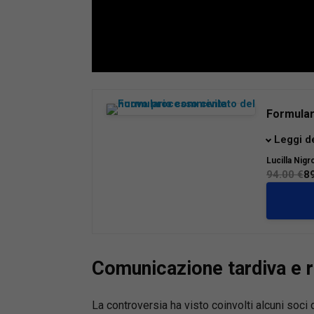
Loaded
:
Mute
66.17%
Formular
Giunto al
Leggi d
nuovo pr
Lucilla Nigr
operativ
94.00 €
8
affrontar
riforme.
Il volum
117/2025
mediazi
Comunicazione tardiva e 
recente e
digitaliz
delle co
La controversia ha visto coinvolti alcuni soci d