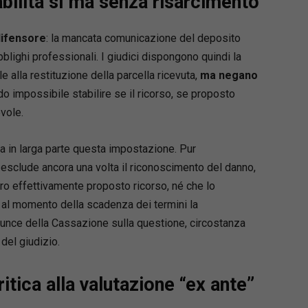
abilità sì ma senza risarcimento
ersie di lavoro;
o ed esecuzione, opposizioni all’esecuzione;
difensore
: la mancata comunicazione del deposito
mento di ingiunzione, sfratto e finita locazione;
blighi professionali. I giudici dispongono quindi la
menti cautelari e procedimento semplificato di
e alla restituzione della parcella ricevuta,
ne;
ma
negano
menti possessori;
ndo impossibile stabilire se il ricorso, se proposto
ione, divorzio e cumulo delle domande;
vole.
to e trasferimento del contenzioso in sede
.
a in larga parte questa impostazione. Pur
 esclude ancora una volta il riconoscimento del danno,
forza
ero effettivamente proposto ricorso, né che lo
amento normativo e giurisprudenziale
ti, al momento della scadenza dei termini la
e
nunce della Cassazione sulla questione, circostanza
zione pratico-operativa, pensata per l’attività
a dello studio
del giudizio.
ri commentati e immediatamente utilizzabili
hiari per orientarsi tra riti, termini e
ritica alla valutazione “ex ante”
enti
ario online personalizzabile
, incluso con