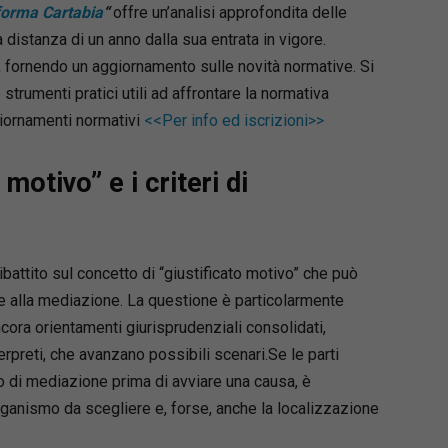
iforma Cartabia
“
offre un’analisi approfondita delle
 distanza di un anno dalla sua entrata in vigore.
to, fornendo un aggiornamento sulle novità normative. Si
 strumenti pratici utili ad affrontare la normativa
giornamenti normativi
<<Per info ed iscrizioni>>
 motivo” e i criteri di
battito sul concetto di “giustificato motivo” che può
re alla mediazione. La questione è particolarmente
cora orientamenti giurisprudenziali consolidati,
erpreti, che avanzano possibili scenari.Se le parti
o di mediazione prima di avviare una causa, è
ganismo da scegliere e, forse, anche la localizzazione