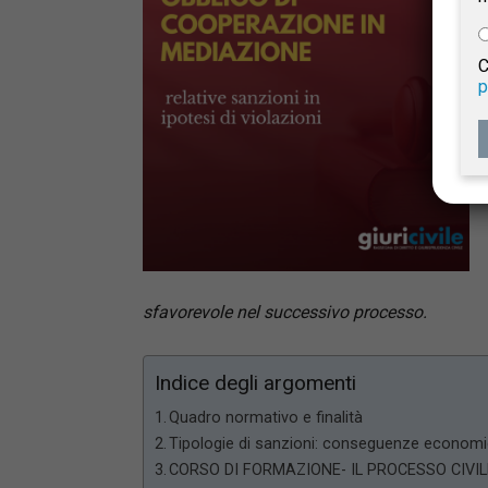
e
C
p
Giur
Civil
sfavorevole nel successivo processo.
Indice degli argomenti
Quadro normativo e finalità
Tipologie di sanzioni: conseguenze economi
CORSO DI FORMAZIONE- IL PROCESSO CIVI