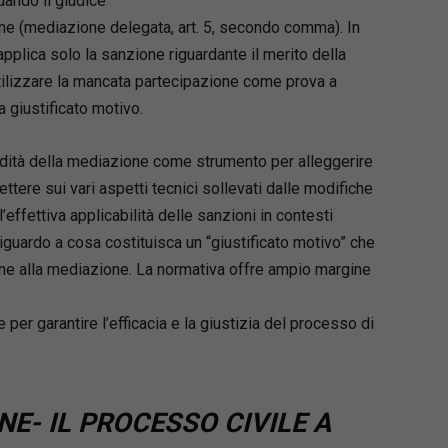
uando il giudice
ione (mediazione delegata, art. 5, secondo comma). In
i applica solo la sanzione riguardante il merito della
 utilizzare la mancata partecipazione come prova a
 giustificato motivo.
lidità della mediazione come strumento per alleggerire
lettere sui vari aspetti tecnici sollevati dalle modifiche
l’effettiva applicabilità delle sanzioni in contesti
 riguardo a cosa costituisca un “giustificato motivo” che
ne alla mediazione. La normativa offre ampio margine
per garantire l’efficacia e la giustizia del processo di
E- IL PROCESSO CIVILE A