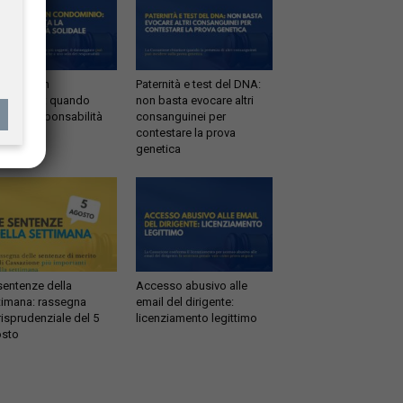
ltrazioni in
Paternità e test del DNA:
dominio: quando
non basta evocare altri
tta la responsabilità
consanguinei per
idale
contestare la prova
genetica
sentenze della
Accesso abusivo alle
timana: rassegna
email del dirigente:
risprudenziale del 5
licenziamento legittimo
sto