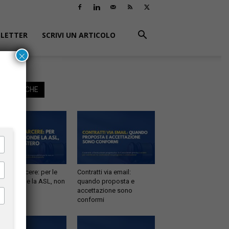
LETTER
SCRIVI UN ARTICOLO
×
EGGI ANCHE
tà in carcere: per le
Contratti via email:
e risponde la ASL, non
quando proposta e
inistero
accettazione sono
conformi