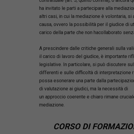
contrattuale (art. 5, quinto comma), o ancora q
ha invitato le parti a partecipare alla mediaz
altri casi, in cui la mediazione è volontaria, s
causa, ovvero la possibilità per il giudice di
carico della parte che non hacollaborato senza
A prescindere dalle critiche generali sulla va
il carico di lavoro del giudice, è importante rif
legislative. In particolare, si può discutere sul
differenti e sulle difficoltà di interpretazione
possa esonerare una parte dalla partecipazio
di valutazione ai giudici, ma la necessità di
un approccio coerente e chiaro rimane cruciale 
mediazione.
CORSO DI FORMAZION