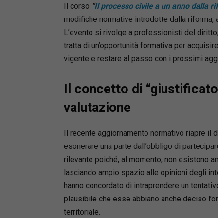
Il corso
“
Il processo civile a un anno dalla r
modifiche normative introdotte dalla riforma, a
L’evento si rivolge a professionisti del dirit
tratta di un’opportunità formativa per acquisire
vigente e restare al passo con i prossimi ag
Il concetto di “giustificato
valutazione
Il recente aggiornamento normativo riapre il di
esonerare una parte dall’obbligo di partecipa
rilevante poiché, al momento, non esistono an
lasciando ampio spazio alle opinioni degli int
hanno concordato di intraprendere un tentativ
plausibile che esse abbiano anche deciso l’or
territoriale.