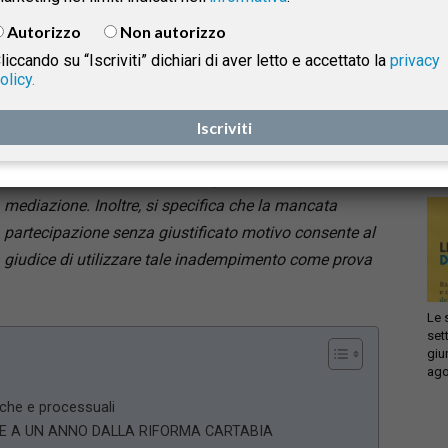
cooperazione delle parti nel processo di mediazione,
Autorizzo
Non autorizzo
indipendentemente dal fatto che il tentativo sia
liccando su “Iscriviti” dichiari di aver letto e accettato la
privacy
obbligatorio per legge, derivante da un accordo
olicy.
Infi
contrattuale o meno. Questo principio è
isprudenza
con
esplicitamente sancito nell’articolo 8, quinto comma,
Iscriviti
sca
sol
che prevede che solo un “giustificato motivo” possa
esonerare una parte dall’obbligo di partecipare alla
e
mediazione. Inoltre, si specifica che la mancata
partecipazione senza giustificato motivo consente al
giudice di utilizzare tale inadempimento come prova
Le 
set
giu
ago
che e processuali
LE A UN ANNO DALLA RIFORMA CARTABIA