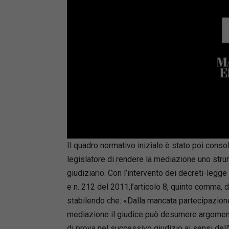
Loaded
:
Mute
66.17%
Il quadro normativo iniziale è stato poi conso
legislatore di rendere la mediazione uno strum
giudiziario. Con l’intervento dei decreti-legg
e n. 212 del 2011,l’articolo 8, quinto comma, d
stabilendo che: «Dalla mancata partecipazion
mediazione il giudice può desumere argomen
di prova nel successivo giudizio ai sensi del