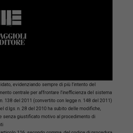
lidato, evidenziando sempre di più l’intento del
ento centrale per affrontare l’inefficienza del sistema
e n. 138 del 2011 (convertito con legge n. 148 del 2011)
el d.lgs. n. 28 del 2010 ha subito delle modifiche,
e senza giustificato motivo al procedimento di
ti
l’articolo 116, secondo comma, del codice di procedura